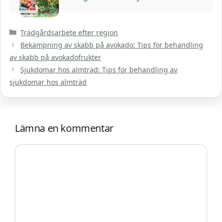
Kategorier
Trädgårdsarbete efter region
Bekämpning av skabb på avokado: Tips för behandling
av skabb på avokadofrukter
Sjukdomar hos almträd: Tips för behandling av
sjukdomar hos almträd
Lämna en kommentar
Kommentar