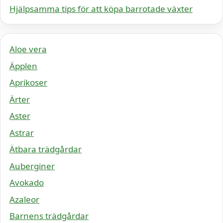
Hjälpsamma tips för att köpa barrotade växter
Aloe vera
Äpplen
Aprikoser
Ärter
Aster
Astrar
Ätbara trädgårdar
Auberginer
Avokado
Azaleor
Barnens trädgårdar