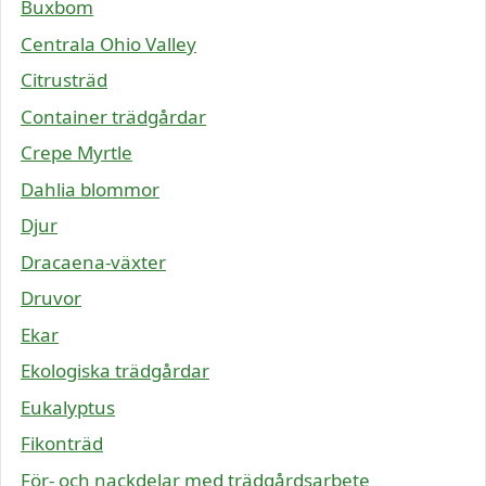
Buxbom
Centrala Ohio Valley
Citrusträd
Container trädgårdar
Crepe Myrtle
Dahlia blommor
Djur
Dracaena-växter
Druvor
Ekar
Ekologiska trädgårdar
Eukalyptus
Fikonträd
För- och nackdelar med trädgårdsarbete