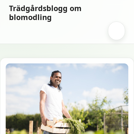
Hoppa
Trädgårdsblogg om
till
blomodling
innehåll
Meny