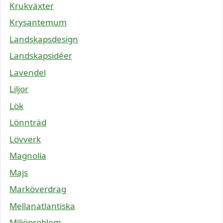
Krukväxter
Krysantemum
Landskapsdesign
Landskapsidéer
Lavendel
Liljor
Lök
Lönnträd
Lövverk
Magnolia
Majs
Marköverdrag
Mellanatlantiska
Miljöproblem