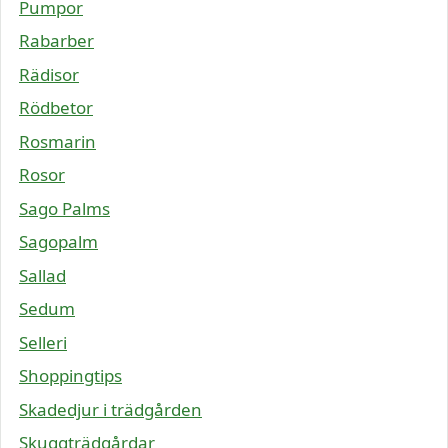
Pumpor
Rabarber
Rädisor
Rödbetor
Rosmarin
Rosor
Sago Palms
Sagopalm
Sallad
Sedum
Selleri
Shoppingtips
Skadedjur i trädgården
Skuggträdgårdar