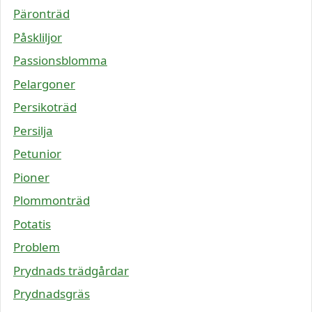
Päronträd
Påskliljor
Passionsblomma
Pelargoner
Persikoträd
Persilja
Petunior
Pioner
Plommonträd
Potatis
Problem
Prydnads trädgårdar
Prydnadsgräs