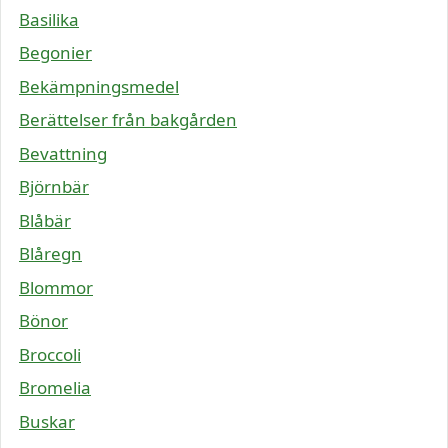
Basilika
Begonier
Bekämpningsmedel
Berättelser från bakgården
Bevattning
Björnbär
Blåbär
Blåregn
Blommor
Bönor
Broccoli
Bromelia
Buskar