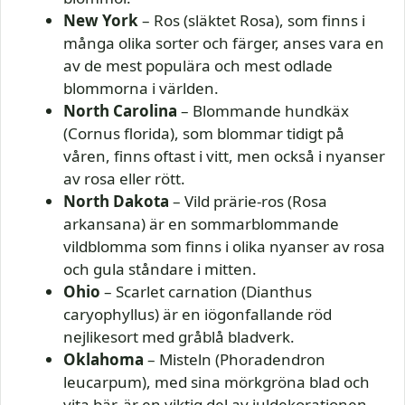
New York
– Ros (släktet Rosa), som finns i
många olika sorter och färger, anses vara en
av de mest populära och mest odlade
blommorna i världen.
North Carolina
– Blommande hundkäx
(Cornus florida), som blommar tidigt på
våren, finns oftast i vitt, men också i nyanser
av rosa eller rött.
North Dakota
– Vild prärie-ros (Rosa
arkansana) är en sommarblommande
vildblomma som finns i olika nyanser av rosa
och gula ståndare i mitten.
Ohio
– Scarlet carnation (Dianthus
caryophyllus) är en iögonfallande röd
nejlikesort med gråblå bladverk.
Oklahoma
– Misteln (Phoradendron
leucarpum), med sina mörkgröna blad och
vita bär, är en viktig del av juldekorationen.