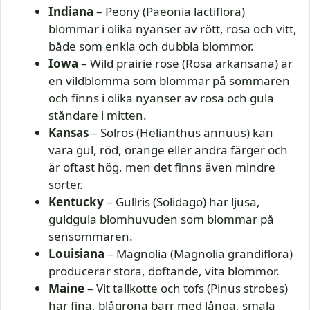
Indiana
– Peony (Paeonia lactiflora)
blommar i olika nyanser av rött, rosa och vitt,
både som enkla och dubbla blommor.
Iowa
– Wild prairie rose (Rosa arkansana) är
en vildblomma som blommar på sommaren
och finns i olika nyanser av rosa och gula
ståndare i mitten.
Kansas
– Solros (Helianthus annuus) kan
vara gul, röd, orange eller andra färger och
är oftast hög, men det finns även mindre
sorter.
Kentucky
– Gullris (Solidago) har ljusa,
guldgula blomhuvuden som blommar på
sensommaren.
Louisiana
– Magnolia (Magnolia grandiflora)
producerar stora, doftande, vita blommor.
Maine
– Vit tallkotte och tofs (Pinus strobes)
har fina, blågröna barr med långa, smala