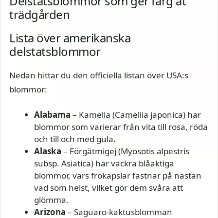
Delstatsblommor som ger färg åt
trädgården
Lista över amerikanska
delstatsblommor
Nedan hittar du den officiella listan över USA:s
blommor:
Alabama
– Kamelia (Camellia japonica) har
blommor som varierar från vita till rosa, röda
och till och med gula.
Alaska
– Förgätmigej (Myosotis alpestris
subsp. Asiatica) har vackra blåaktiga
blommor, vars frökapslar fastnar på nästan
vad som helst, vilket gör dem svåra att
glömma.
Arizona
– Saguaro-kaktusblomman