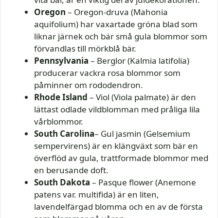
Oregon
– Oregon-druva (Mahonia
aquifolium) har vaxartade gröna blad som
liknar järnek och bär små gula blommor som
förvandlas till mörkblå bär.
Pennsylvania
– Berglor (Kalmia latifolia)
producerar vackra rosa blommor som
påminner om rododendron.
Rhode Island
– Viol (Viola palmate) är den
lättast odlade vildblomman med pråliga lila
vårblommor.
South Carolina
– Gul jasmin (Gelsemium
sempervirens) är en klängväxt som bär en
överflöd av gula, trattformade blommor med
en berusande doft.
South Dakota
– Pasque flower (Anemone
patens var. multifida) är en liten,
lavendelfärgad blomma och en av de första