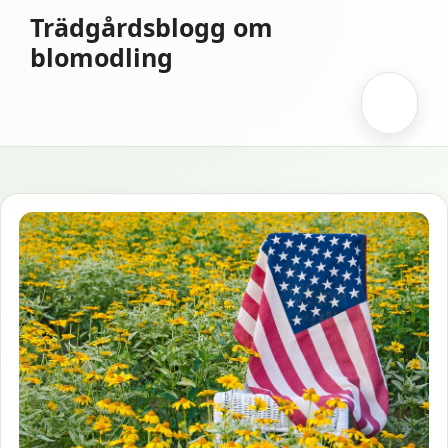
Hoppa
Trädgårdsblogg om
till
blomodling
innehåll
Meny