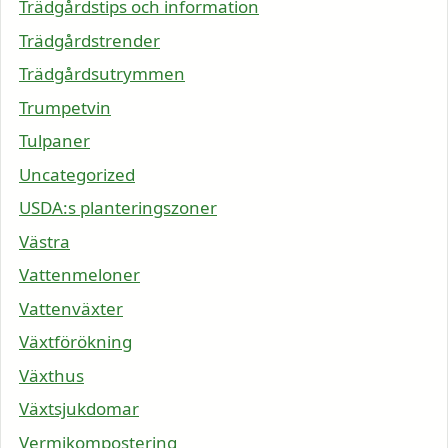
Trädgårdstips och information
Trädgårdstrender
Trädgårdsutrymmen
Trumpetvin
Tulpaner
Uncategorized
USDA:s planteringszoner
Västra
Vattenmeloner
Vattenväxter
Växtförökning
Växthus
Växtsjukdomar
Vermikompostering