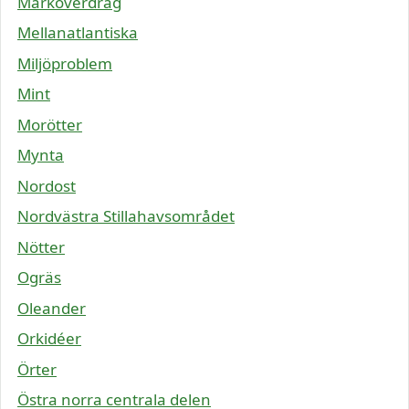
Marköverdrag
Mellanatlantiska
Miljöproblem
Mint
Morötter
Mynta
Nordost
Nordvästra Stillahavsområdet
Nötter
Ogräs
Oleander
Orkidéer
Örter
Östra norra centrala delen