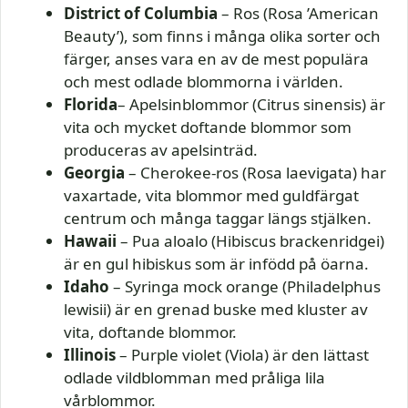
District of Columbia
– Ros (Rosa ’American
Beauty’), som finns i många olika sorter och
färger, anses vara en av de mest populära
och mest odlade blommorna i världen.
Florida
– Apelsinblommor (Citrus sinensis) är
vita och mycket doftande blommor som
produceras av apelsinträd.
Georgia
– Cherokee-ros (Rosa laevigata) har
vaxartade, vita blommor med guldfärgat
centrum och många taggar längs stjälken.
Hawaii
– Pua aloalo (Hibiscus brackenridgei)
är en gul hibiskus som är infödd på öarna.
Idaho
– Syringa mock orange (Philadelphus
lewisii) är en grenad buske med kluster av
vita, doftande blommor.
Illinois
– Purple violet (Viola) är den lättast
odlade vildblomman med pråliga lila
vårblommor.