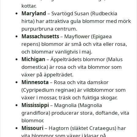
kottar.
Maryland
– Svartögd Susan (Rudbeckia
hirta) har attraktiva gula blommor med mörk
purpurbruna centrum.
Massachusetts
– Mayflower (Epigaea
repens) blommor är små och vita eller rosa,
och blommar vanligtvis i maj.
Michigan
– Äppelträdets blommor (Malus
domestica) är rosa och vita blommor som
växer på äppelträdet.
Minnesota
– Rosa och vita damskor
(Cypripedium reginae) är vildblommor som
växer i mossar, träsk och fuktiga skogar.
Mississippi
– Magnolia (Magnolia
grandiflora) producerar stora, doftande, vita
blommor.
Missouri
– Hagtorn (släktet Crataegus) har
vita blommor som växer i klasar på