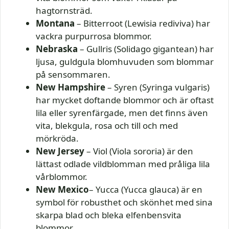
hagtornsträd.
Montana
– Bitterroot (Lewisia rediviva) har
vackra purpurrosa blommor.
Nebraska
– Gullris (Solidago gigantean) har
ljusa, guldgula blomhuvuden som blommar
på sensommaren.
New Hampshire
– Syren (Syringa vulgaris)
har mycket doftande blommor och är oftast
lila eller syrenfärgade, men det finns även
vita, blekgula, rosa och till och med
mörkröda.
New Jersey
– Viol (Viola sororia) är den
lättast odlade vildblomman med pråliga lila
vårblommor.
New Mexico
– Yucca (Yucca glauca) är en
symbol för robusthet och skönhet med sina
skarpa blad och bleka elfenbensvita
blommor.