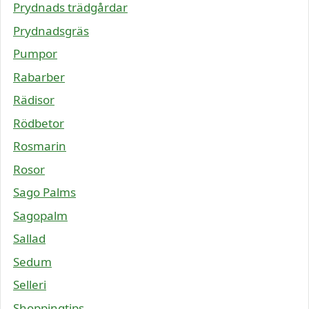
Prydnads trädgårdar
Prydnadsgräs
Pumpor
Rabarber
Rädisor
Rödbetor
Rosmarin
Rosor
Sago Palms
Sagopalm
Sallad
Sedum
Selleri
Shoppingtips