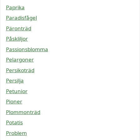
Paprika
Paradisfågel
Päronträd
Påskliljor
Passionsblomma
Pelargoner
Persikoträd
Persilja
Petunior
Pioner
Plommonträd
Potatis
Problem