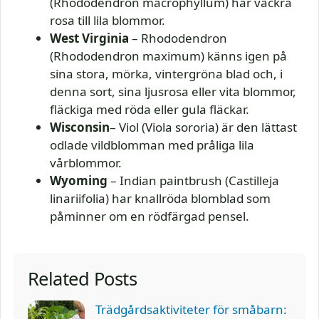
(Rhododendron macrophyllum) har vackra
rosa till lila blommor.
West Virginia
– Rhododendron
(Rhododendron maximum) känns igen på
sina stora, mörka, vintergröna blad och, i
denna sort, sina ljusrosa eller vita blommor,
fläckiga med röda eller gula fläckar.
Wisconsin
– Viol (Viola sororia) är den lättast
odlade vildblomman med pråliga lila
vårblommor.
Wyoming
– Indian paintbrush (Castilleja
linariifolia) har knallröda blomblad som
påminner om en rödfärgad pensel.
Related Posts
Trädgårdsaktiviteter för småbarn: