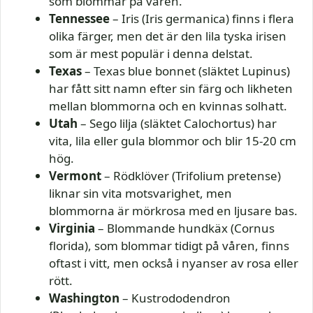
som blommar på våren.
Tennessee
– Iris (Iris germanica) finns i flera
olika färger, men det är den lila tyska irisen
som är mest populär i denna delstat.
Texas
– Texas blue bonnet (släktet Lupinus)
har fått sitt namn efter sin färg och likheten
mellan blommorna och en kvinnas solhatt.
Utah
– Sego lilja (släktet Calochortus) har
vita, lila eller gula blommor och blir 15-20 cm
hög.
Vermont
– Rödklöver (Trifolium pretense)
liknar sin vita motsvarighet, men
blommorna är mörkrosa med en ljusare bas.
Virginia
– Blommande hundkäx (Cornus
florida), som blommar tidigt på våren, finns
oftast i vitt, men också i nyanser av rosa eller
rött.
Washington
– Kustrododendron