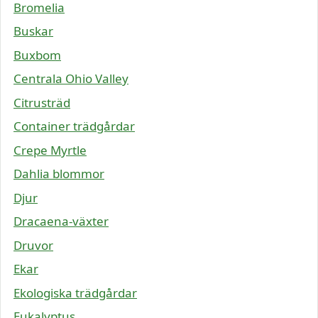
Bromelia
Buskar
Buxbom
Centrala Ohio Valley
Citrusträd
Container trädgårdar
Crepe Myrtle
Dahlia blommor
Djur
Dracaena-växter
Druvor
Ekar
Ekologiska trädgårdar
Eukalyptus