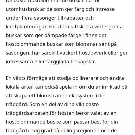
De bästa höstblommande buskarna för
utomhusbruk är de som ger färg och intresse
under flera säsonger till rabatter och
kantplanteringar. Förutom lättskötta vintergröna
buskar som ger dämpade färger, finns det
höstblommande buskar som blommar sent på
säsongen, har särskilt vackert höstlövverk eller ger
intressanta eller färgglada frökapslar.
En växts förmåga att stödja pollinerare och andra
lokala arter kan också spela in om du är inriktad på
att skapa ett blomstrande ekosystem i din
trädgård. Som en del av dina viktigaste
trädgårdsarbeten för hösten beror valet av en
höstblommande buske som passar bäst för din
trädgård i hög grad på odlingsregionen och de