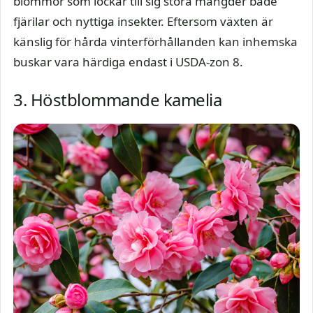
blommor som lockar till sig stora mängder både
fjärilar och nyttiga insekter. Eftersom växten är
känslig för hårda vinterförhållanden kan inhemska
buskar vara härdiga endast i USDA-zon 8.
3. Höstblommande kamelia