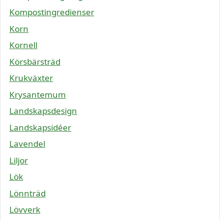
Kompostingredienser
Korn
Kornell
Körsbärsträd
Krukväxter
Krysantemum
Landskapsdesign
Landskapsidéer
Lavendel
Liljor
Lök
Lönnträd
Lövverk