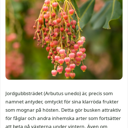
Jordgubbsträdet (Arbutus unedo) är, precis som
namnet antyder, omtyckt för sina klarröda frukter
som mognar på hösten. Detta gör busken attraktiv
för fåglar och andra inhemska arter som fortsätter
att beta på växterna under vintern. Även om