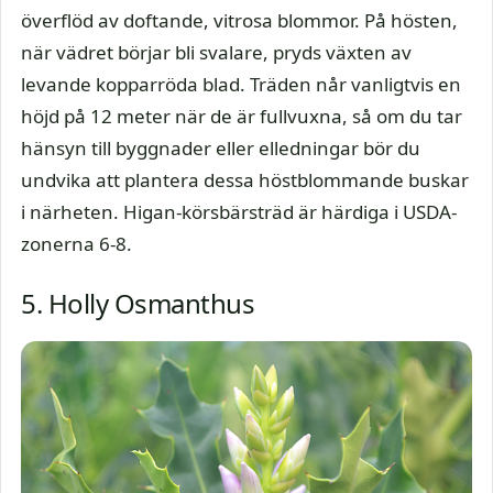
överflöd av doftande, vitrosa blommor. På hösten,
när vädret börjar bli svalare, pryds växten av
levande kopparröda blad. Träden når vanligtvis en
höjd på 12 meter när de är fullvuxna, så om du tar
hänsyn till byggnader eller elledningar bör du
undvika att plantera dessa höstblommande buskar
i närheten. Higan-körsbärsträd är härdiga i USDA-
zonerna 6-8.
5. Holly Osmanthus