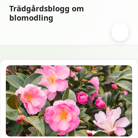
Hoppa
Trädgårdsblogg om
till
blomodling
innehåll
Meny