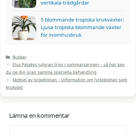
vertikala trädgårdar
5 blommande tropiska krukväxter:
Ljusa tropiska blommande växter
för inomhusbruk
Kategorier
Buskar
Elsa Patakys julgran trivs i sommarvärmen – så här kan
du ge din gran samma speciella behandling
Skötsel av lyckobönan – Information om lyckobönan som
krukväxt
Lämna en kommentar
Kommentar