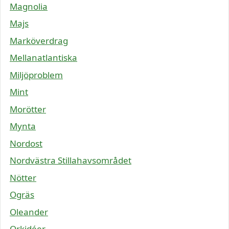
Magnolia
Majs
Marköverdrag
Mellanatlantiska
Miljöproblem
Mint
Morötter
Mynta
Nordost
Nordvästra Stillahavsområdet
Nötter
Ogräs
Oleander
Orkidéer