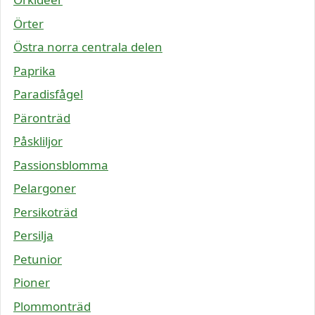
Örter
Östra norra centrala delen
Paprika
Paradisfågel
Päronträd
Påskliljor
Passionsblomma
Pelargoner
Persikoträd
Persilja
Petunior
Pioner
Plommonträd