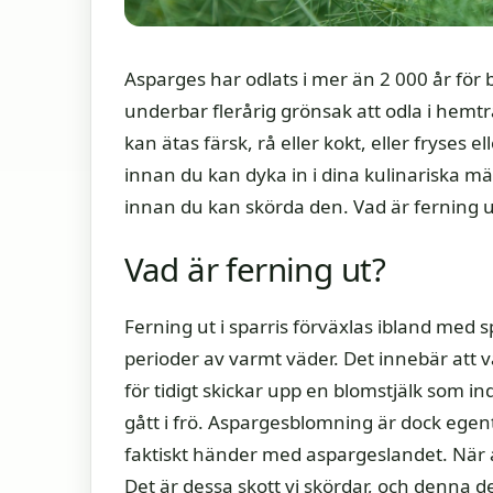
Asparges har odlats i mer än 2 000 år för
underbar flerårig grönsak att odla i hem
kan ätas färsk, rå eller kokt, eller fryses 
innan du kan dyka in i dina kulinariska mäst
innan du kan skörda den. Vad är ferning ut
Vad är ferning ut?
Ferning ut i sparris förväxlas ibland med
perioder av varmt väder. Det innebär att vä
för tidigt skickar upp en blomstjälk som in
gått i frö. Aspargesblomning är dock egent
faktiskt händer med aspargeslandet. När a
Det är dessa skott vi skördar, och denna del