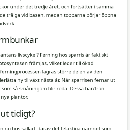
veckor under det tredje året, och fortsätter i samma
lir de träiga vid basen, medan topparna börjar öppna
adverk.
l ormbunkar
antans livscykel? Ferning hos sparris är faktiskt
otosyntesen främjas, vilket leder till ökad
ferningprocessen lagras större delen av den
rlätta ny tillväxt nästa år. När sparrisen fernar ut
r som så småningom blir röda. Dessa bär/frön
nya plantor.
ut tidigt?
omning hos sallad, därav det felaktiga namnet som