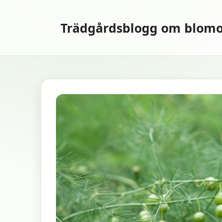
Hoppa
till
Trädgårdsblogg om blomo
innehåll