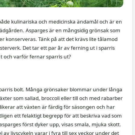
 både kulinariska och medicinska ändamål och är en
trädgården. Asparges är en mångsidig grönsak som
eller konserveras. Tänk på att det krävs lite tålamod
erverk. Det tar ett par år av ferning ut i sparris
 och varför fernar sparris ut?
 sparris bolt. Många grönsaker blommar under långa
xter som sallad, broccoli eller till och med rabarber
dikerar att växten är färdig för säsongen och har
ligen ett felaktigt begrepp för att beskriva vad som
sparges först dyker upp, visas smala, mjuka skott.
 av livscykeln varar i fyra till sex veckor under det