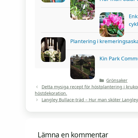
Enk
cyk
Plantering i kremeringsaska
Kin Park Commu
Kategorier
Grönsaker
Detta mysiga recept för höstplantering i kruko
höstdekoration.
Langley Bullace-träd – Hur man sköter Langl
Lämna en kommentar