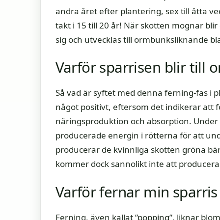
andra året efter plantering, sex till åtta 
takt i 15 till 20 år! När skotten mognar b
sig och utvecklas till ormbunksliknande bl
Varför sparrisen blir til
Så vad är syftet med denna ferning-fas i pl
något positivt, eftersom det indikerar att f
näringsproduktion och absorption. Under 
producerade energin i rötterna för att unde
producerar de kvinnliga skotten gröna bä
kommer dock sannolikt inte att producera 
Varför fernar min sparris 
Ferning, även kallat ”popping”, liknar bl