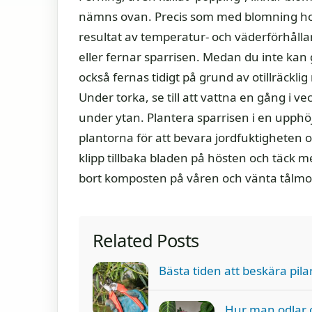
nämns ovan. Precis som med blomning hos v
resultat av temperatur- och väderförhåll
eller fernar sparrisen. Medan du inte kan 
också fernas tidigt på grund av otillräckli
Under torka, se till att vattna en gång i veck
under ytan. Plantera sparrisen i en upphö
plantorna för att bevara jordfuktigheten 
klipp tillbaka bladen på hösten och täck me
bort komposten på våren och vänta tålmodi
Related Posts
Bästa tiden att beskära pila
Hur man odlar o