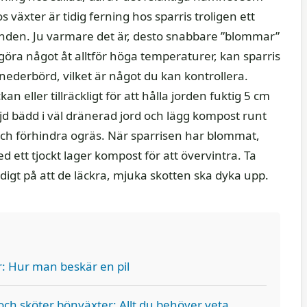
äxter är tidig ferning hos sparris troligen ett
anden. Ju varmare det är, desto snabbare ”blommar”
göra något åt alltför höga temperaturer, kan sparris
g nederbörd, vilket är något du kan kontrollera.
an eller tillräckligt för att hålla jorden fuktig 5 cm
jd bädd i väl dränerad jord och lägg kompost runt
och förhindra ogräs. När sparrisen har blommat,
d ett tjockt lager kompost för att övervintra. Ta
gt på att de läckra, mjuka skotten ska dyka upp.
r: Hur man beskär en pil
ch sköter bönväxter: Allt du behöver veta