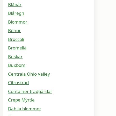
Blåbär
Blåregn
Blommor
Bönor
Broccoli
Bromelia
Buskar
Buxbom
Centrala Ohio Valley
Citrusträd
Container trädgårdar
Crepe Myrtle
Dahlia blommor