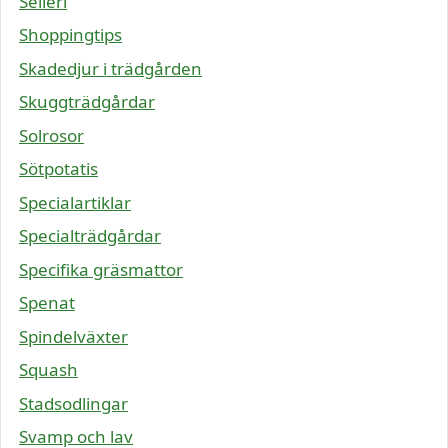
Selleri
Shoppingtips
Skadedjur i trädgården
Skuggträdgårdar
Solrosor
Sötpotatis
Specialartiklar
Specialträdgårdar
Specifika gräsmattor
Spenat
Spindelväxter
Squash
Stadsodlingar
Svamp och lav