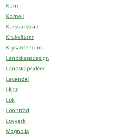
Korn
Kornell
Körsbärsträd
Krukväxter
Krysantemum
Landskapsdesign
Landskapsidéer
Lavendel
Liljor
Lök
Lönnträd
Lövverk
Magnolia