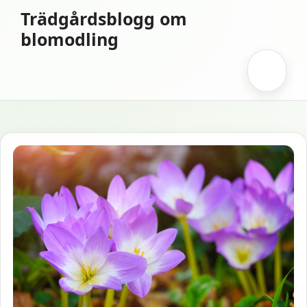
Hoppa
Trädgårdsblogg om
till
blomodling
innehåll
Meny