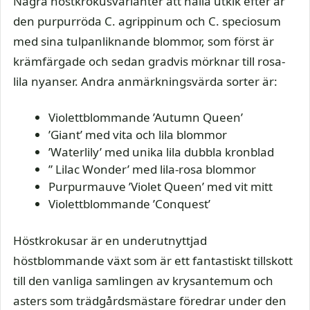
Några höstkrokusvarianter att hålla utkik efter är
den purpurröda C. agrippinum och C. speciosum
med sina tulpanliknande blommor, som först är
krämfärgade och sedan gradvis mörknar till rosa-
lila nyanser. Andra anmärkningsvärda sorter är:
Violettblommande ’Autumn Queen’
’Giant’ med vita och lila blommor
’Waterlily’ med unika lila dubbla kronblad
” Lilac Wonder’ med lila-rosa blommor
Purpurmauve ’Violet Queen’ med vit mitt
Violettblommande ’Conquest’
Höstkrokusar är en underutnyttjad
höstblommande växt som är ett fantastiskt tillskott
till den vanliga samlingen av krysantemum och
asters som trädgårdsmästare föredrar under den