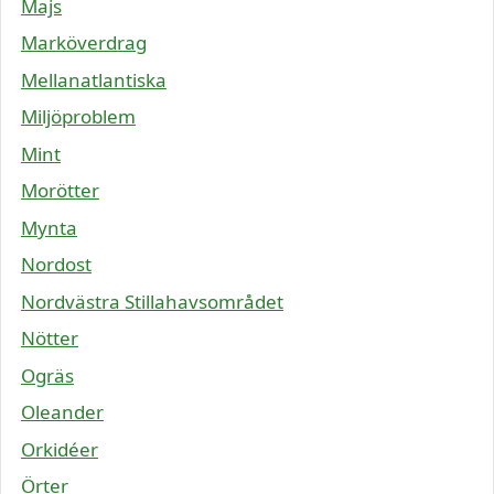
Majs
Marköverdrag
Mellanatlantiska
Miljöproblem
Mint
Morötter
Mynta
Nordost
Nordvästra Stillahavsområdet
Nötter
Ogräs
Oleander
Orkidéer
Örter