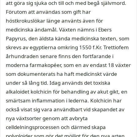
att göra sig sjuka och till och med begå självmord.
Förutom att användas som gift har
höstkrokuslökar länge använts även för
medicinska ändamål. Växten nämns i Ebers
Papyrus, den äldsta kända medicinska texten, som
skrevs av egyptierna omkring 1550 f.Kr. Trettiofem
århundraden senare finns den fortfarande i
moderna farmakopéer, som en av endast 18 växter
som dokumenterats ha haft medicinskt värde
under så lång tid. Idag används det toxiska
alkaloidet kolchicin för behandling av akut gikt, en
smärtsam inflammation i lederna. Kolchicin har
också visat sig vara användbart vid skapandet av
nya växtsorter genom att avbryta
celldelningsprocessen och därmed skapa
polyploider som gör det möjligt för den nya arten