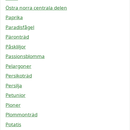
Östra norra centrala delen
Paprika
Paradisfågel
Päronträd
Påskliljor
Passionsblomma
Pelargoner
Persikoträd
Persilja
Petunior
Pioner
Plommonträd
Potatis