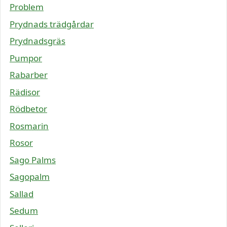
Problem
Prydnads trädgårdar
Prydnadsgräs
Pumpor
Rabarber
Rädisor
Rödbetor
Rosmarin
Rosor
Sago Palms
Sagopalm
Sallad
Sedum