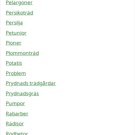
Pelargoner
Persikoträd
Persilja
Petunior
Pioner
Plommonträd
Potatis
Problem
Prydnads trädgårdar
Prydnadsgräs
Pumpor
Rabarber
Rädisor
Rödbetor