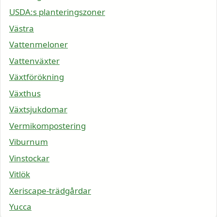
USDA:s planteringszoner
Västra
Vattenmeloner
Vattenväxter
Växtförökning
Växthus
Växtsjukdomar
Vermikompostering
Viburnum
Vinstockar
Vitlök
Xeriscape-trädgårdar
Yucca