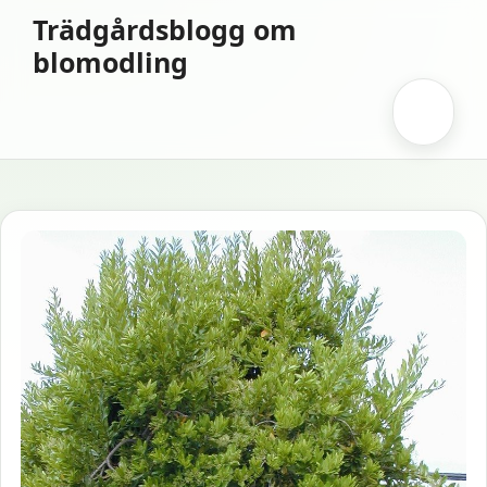
Hoppa
Trädgårdsblogg om
till
blomodling
innehåll
Meny