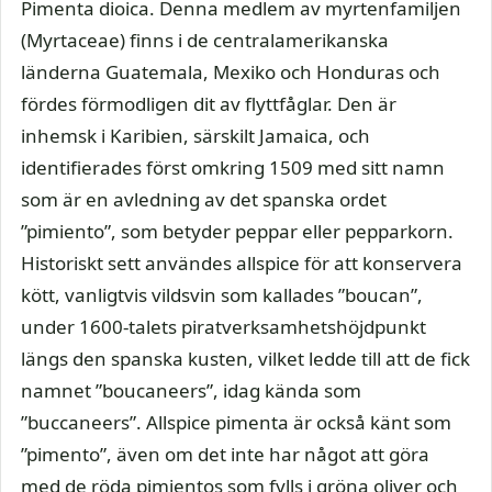
Pimenta dioica. Denna medlem av myrtenfamiljen
(Myrtaceae) finns i de centralamerikanska
länderna Guatemala, Mexiko och Honduras och
fördes förmodligen dit av flyttfåglar. Den är
inhemsk i Karibien, särskilt Jamaica, och
identifierades först omkring 1509 med sitt namn
som är en avledning av det spanska ordet
”pimiento”, som betyder peppar eller pepparkorn.
Historiskt sett användes allspice för att konservera
kött, vanligtvis vildsvin som kallades ”boucan”,
under 1600-talets piratverksamhetshöjdpunkt
längs den spanska kusten, vilket ledde till att de fick
namnet ”boucaneers”, idag kända som
”buccaneers”. Allspice pimenta är också känt som
”pimento”, även om det inte har något att göra
med de röda pimientos som fylls i gröna oliver och