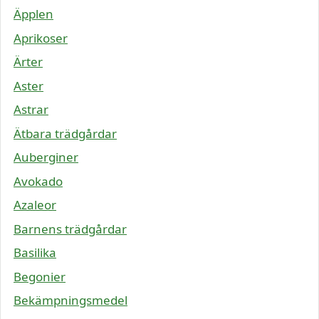
Äpplen
Aprikoser
Ärter
Aster
Astrar
Ätbara trädgårdar
Auberginer
Avokado
Azaleor
Barnens trädgårdar
Basilika
Begonier
Bekämpningsmedel