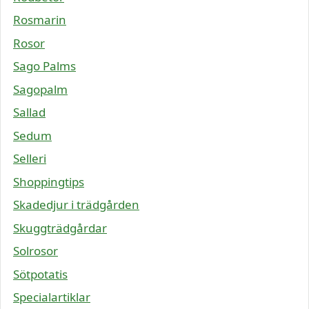
Rosmarin
Rosor
Sago Palms
Sagopalm
Sallad
Sedum
Selleri
Shoppingtips
Skadedjur i trädgården
Skuggträdgårdar
Solrosor
Sötpotatis
Specialartiklar