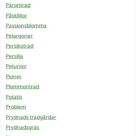
Päronträd
Påskliljor
Passionsblomma
Pelargoner
Persikoträd
Persilja
Petunior
Pioner
Plommonträd
Potatis
Problem
Prydnads trädgårdar
Prydnadsgräs