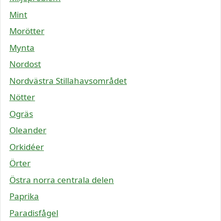
Mint
Morötter
Mynta
Nordost
Nordvästra Stillahavsområdet
Nötter
Ogräs
Oleander
Orkidéer
Örter
Östra norra centrala delen
Paprika
Paradisfågel