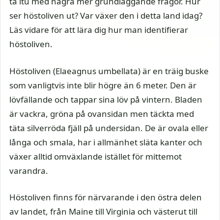
ta itu med några mer grundläggande frågor. Hur
ser höstoliven ut? Var växer den i detta land idag?
Läs vidare för att lära dig hur man identifierar
höstoliven.
Höstoliven (Elaeagnus umbellata) är en träig buske
som vanligtvis inte blir högre än 6 meter. Den är
lövfällande och tappar sina löv på vintern. Bladen
är vackra, gröna på ovansidan men täckta med
täta silverröda fjäll på undersidan. De är ovala eller
långa och smala, har i allmänhet släta kanter och
växer alltid omväxlande istället för mittemot
varandra.
Höstoliven finns för närvarande i den östra delen
av landet, från Maine till Virginia och västerut till