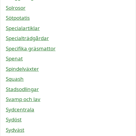
Solrosor
Sötpotatis
Specialartiklar
Specialträdgårdar
Specifika gräsmattor
Spenat
Spindelväxter
Squash
Stadsodlingar
Svamp och lav
Sydcentrala
Sydöst
Sydväst