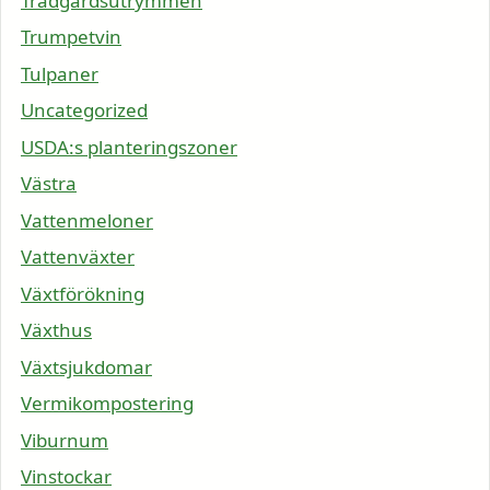
Trädgårdsutrymmen
Trumpetvin
Tulpaner
Uncategorized
USDA:s planteringszoner
Västra
Vattenmeloner
Vattenväxter
Växtförökning
Växthus
Växtsjukdomar
Vermikompostering
Viburnum
Vinstockar