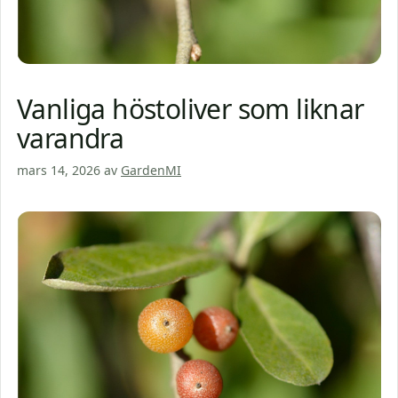
Vanliga höstoliver som liknar
varandra
mars 14, 2026
av
GardenMI