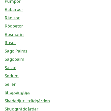
Pumpor
Rabarber
Rädisor
Rödbetor
Rosmarin
Rosor
Sago Palms
Sagopalm
Sallad
Sedum
Selleri
Shoppingtips
Skadedjur i trädgården
Skuggträdgårdar