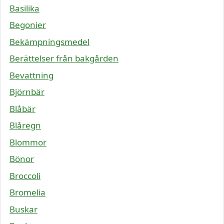
Basilika
Begonier
Bekämpningsmedel
Berättelser från bakgården
Bevattning
Björnbär
Blåbär
Blåregn
Blommor
Bönor
Broccoli
Bromelia
Buskar