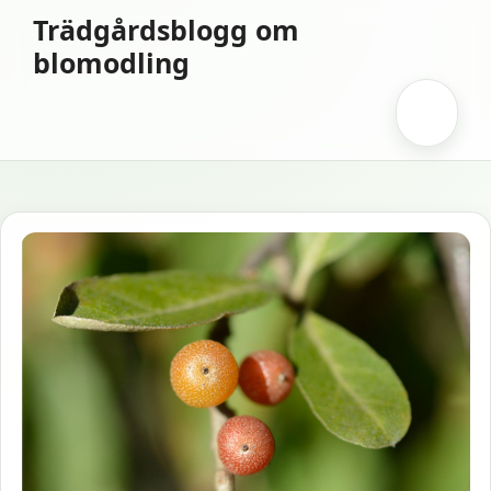
Hoppa
Trädgårdsblogg om
till
blomodling
innehåll
Meny