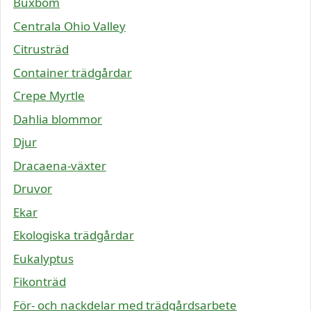
Buxbom
Centrala Ohio Valley
Citrusträd
Container trädgårdar
Crepe Myrtle
Dahlia blommor
Djur
Dracaena-växter
Druvor
Ekar
Ekologiska trädgårdar
Eukalyptus
Fikonträd
För- och nackdelar med trädgårdsarbete