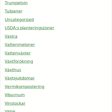
Trumpetvin
Tulpaner
Uncategorized
USDA:s planteringszoner
Västra
Vattenmeloner
Vattenväxter
Växtförökning
Växthus
Växtsjukdomar
Vermikompostering
Viburnum
Vinstockar
Vitlök