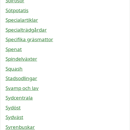
Solrosor
Sötpotatis
Specialartiklar
Specialträdgårdar
Specifika gräsmattor
Spenat
Spindelväxter
Squash
Stadsodlingar
Svamp och lav
Sydcentrala
Sydöst
Sydväst
Syrenbuskar