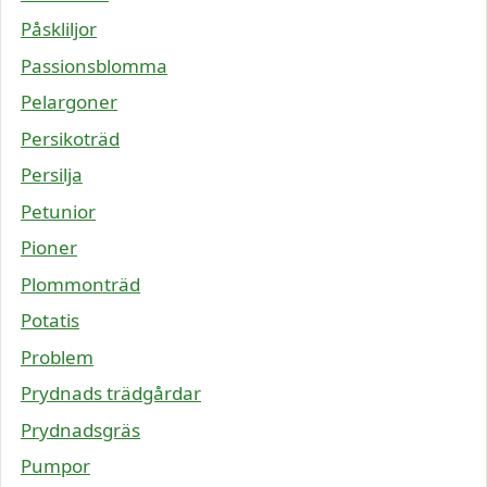
Påskliljor
Passionsblomma
Pelargoner
Persikoträd
Persilja
Petunior
Pioner
Plommonträd
Potatis
Problem
Prydnads trädgårdar
Prydnadsgräs
Pumpor