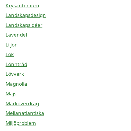
Krysantemum
Landskapsdesign
Landskapsidéer
Lavendel
Liljor
Lök
Lönnträd
Lövverk
Magnolia
Majs
Marköverdrag
Mellanatlantiska
Miljöproblem