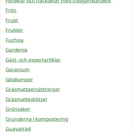
Fördelar och nackdelar med trädgårdsarbete
Frön
Frukt
Frukter
Fuchsia
Gardenia
Gäst- och expertartiklar
Geranium
Glödlampor
Gräsmattaersättningar
Gräsmatteskötsel
Grönsaker
Grunderna i kompostering
Guavaträd