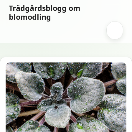
Hoppa
Trädgårdsblogg om
till
blomodling
innehåll
Meny