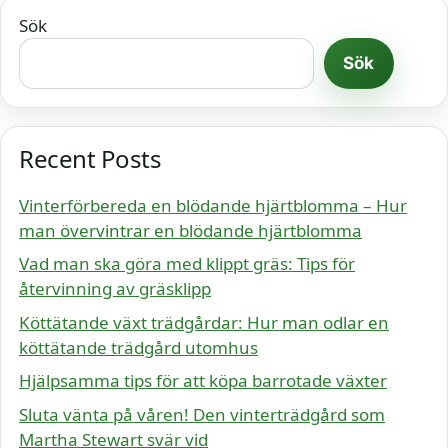
Sök
Sök
Recent Posts
Vinterförbereda en blödande hjärtblomma – Hur
man övervintrar en blödande hjärtblomma
Vad man ska göra med klippt gräs: Tips för
återvinning av gräsklipp
Köttätande växt trädgårdar: Hur man odlar en
köttätande trädgård utomhus
Hjälpsamma tips för att köpa barrotade växter
Sluta vänta på våren! Den vinterträdgård som
Martha Stewart svär vid