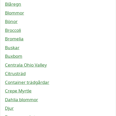
Blåregn
Blommor
Bönor
Broccoli
Bromelia
Buskar
Buxbom
Centrala Ohio Valley
Citrusträd
Container trädgårdar
Crepe Myrtle
Dahlia blommor
Djur