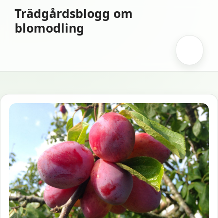
Hoppa
Trädgårdsblogg om
till
blomodling
innehåll
Meny