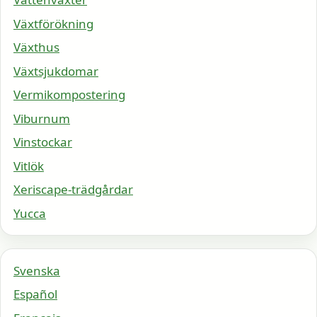
Växtförökning
Växthus
Växtsjukdomar
Vermikompostering
Viburnum
Vinstockar
Vitlök
Xeriscape-trädgårdar
Yucca
Svenska
Español