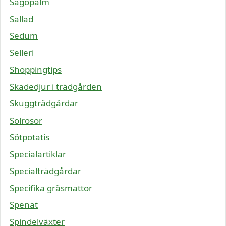
Sagopalm
Sallad
Sedum
Selleri
Shoppingtips
Skadedjur i trädgården
Skuggträdgårdar
Solrosor
Sötpotatis
Specialartiklar
Specialträdgårdar
Specifika gräsmattor
Spenat
Spindelväxter