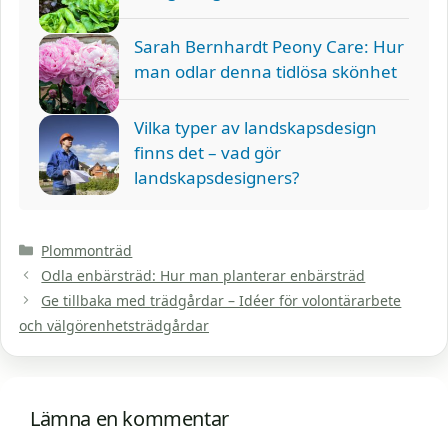
Sarah Bernhardt Peony Care: Hur
man odlar denna tidlösa skönhet
Vilka typer av landskapsdesign
finns det – vad gör
landskapsdesigners?
Kategorier
Plommonträd
Odla enbärsträd: Hur man planterar enbärsträd
Ge tillbaka med trädgårdar – Idéer för volontärarbete
och välgörenhetsträdgårdar
Lämna en kommentar