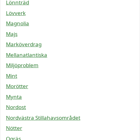
Lönnträd
Lövverk
Magnolia
Majs
Marköverdrag
Mellanatlantiska
Miljöproblem
Mint
Morötter
Mynta
Nordost
Nordvästra Stillahavsområdet
Nötter
Ogräs