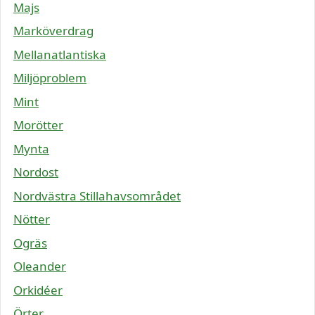
Majs
Marköverdrag
Mellanatlantiska
Miljöproblem
Mint
Morötter
Mynta
Nordost
Nordvästra Stillahavsområdet
Nötter
Ogräs
Oleander
Orkidéer
Örter