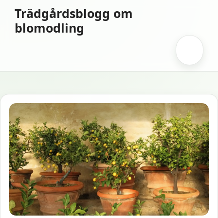
Hoppa
Trädgårdsblogg om
till
blomodling
innehåll
Meny