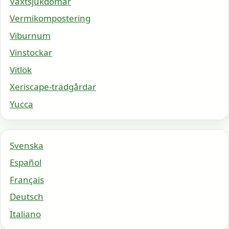
Växtsjukdomar
Vermikompostering
Viburnum
Vinstockar
Vitlök
Xeriscape-trädgårdar
Yucca
Svenska
Español
Français
Deutsch
Italiano