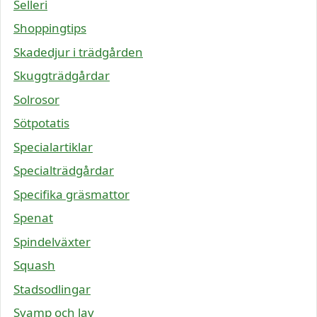
Selleri
Shoppingtips
Skadedjur i trädgården
Skuggträdgårdar
Solrosor
Sötpotatis
Specialartiklar
Specialträdgårdar
Specifika gräsmattor
Spenat
Spindelväxter
Squash
Stadsodlingar
Svamp och lav