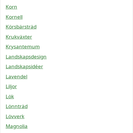
Korn
Kornell
Körsbärsträd
Krukväxter
Krysantemum
Landskapsdesign
Landskapsidéer
Lavendel
Liljor
Lök
Lönnträd
Lövverk
Magnolia