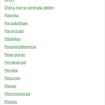
Östra norra centrala delen
Paprika
Paradisfågel
Päronträd
Påskliljor
Passionsblomma
Pelargoner
Persikoträd
Persilja
Petunior
Pioner
Plommonträd
Potatis