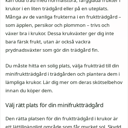
kan odla träd med normalstora, färgglada frukter i
krukor i en liten trädgård eller på en uteplats.
Många av de vanliga frukterna i en fruktträdgård –
som äpplen, persikor och plommon – trivs och
växer bra i krukor. Dessa krukväxter ger dig inte
bara färsk frukt, utan är också vackra
prydnadsväxter som gör din trädgård fin.
Du måste hitta en solig plats, välja fruktträd till din
minifruktträdgård i trädgården och plantera dem i
lämpliga krukor. Lär dig mer om deras skötselbehov
innan du köper dem.
Välj rätt plats för din minifruktträdgård
Den rätta platsen för din fruktträdgård i krukor är
ett lättillgängligt område som får mycket sol. Skydd