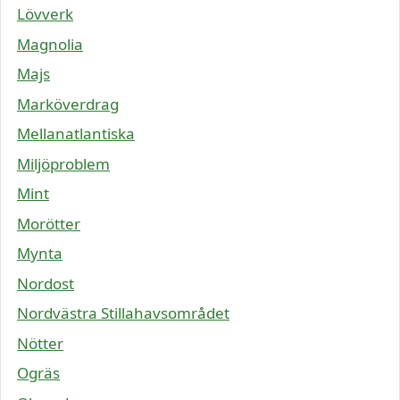
Lövverk
Magnolia
Majs
Marköverdrag
Mellanatlantiska
Miljöproblem
Mint
Morötter
Mynta
Nordost
Nordvästra Stillahavsområdet
Nötter
Ogräs