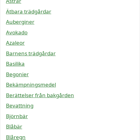
Astrar
Ätbara trädgårdar
Auberginer
Avokado
Azaleor
Barnens trädgårdar
Basilika
Begonier
Bekämpningsmedel
Berättelser från bakgården
Bevattning
Björnbär
Blåbär
Blåregn