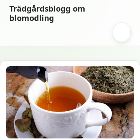
Hoppa
Trädgårdsblogg om
till
blomodling
innehåll
Meny