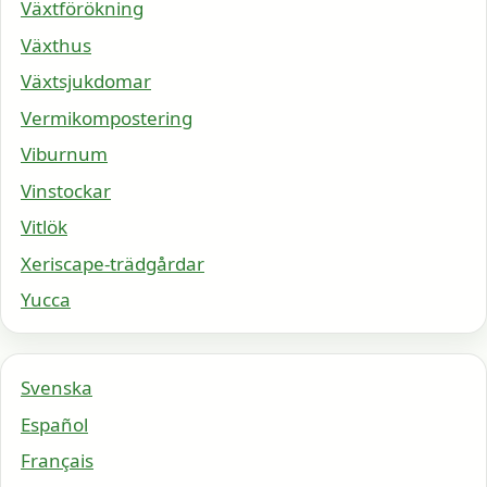
Växtförökning
Växthus
Växtsjukdomar
Vermikompostering
Viburnum
Vinstockar
Vitlök
Xeriscape-trädgårdar
Yucca
Svenska
Español
Français