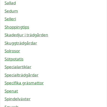
Sallad
Sedum
Selleri
Shoppingtips
Skadedjur i trädgården
Skuggträdgårdar
Solrosor
Sötpotatis
Specialartiklar
Specialträdgårdar
Specifika gräsmattor
Spenat
Spindelväxter
Squash