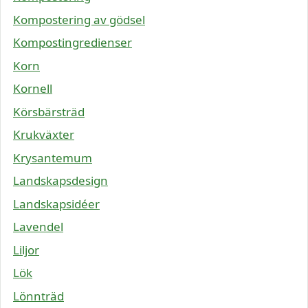
Kompostering av gödsel
Kompostingredienser
Korn
Kornell
Körsbärsträd
Krukväxter
Krysantemum
Landskapsdesign
Landskapsidéer
Lavendel
Liljor
Lök
Lönnträd