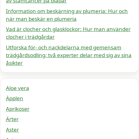
av stamcancer på blåbär
Information om beskärning av plumeria: Hur och
när man beskär en plumeria
Vad är clocher och glasklockor: Hur man använder
clocher i trädgårdar
Utforska för- och nackdelarna med gemensam
trädgårdsodling: två experter delar med sig av sina
åsikter
Aloe vera
Äpplen
Aprikoser
Ärter
Aster