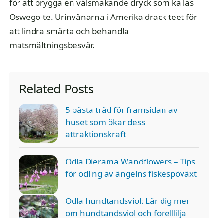
för att brygga en välsmakande dryck som kallas
Oswego-te. Urinvånarna i Amerika drack teet för
att lindra smärta och behandla
matsmältningsbesvär.
Related Posts
5 bästa träd för framsidan av
huset som ökar dess
attraktionskraft
Odla Dierama Wandflowers – Tips
för odling av ängelns fiskespöväxt
Odla hundtandsviol: Lär dig mer
om hundtandsviol och forelllilja