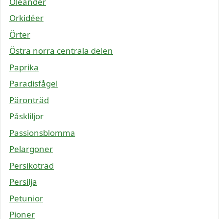
Oleander
Orkidéer
Örter
Östra norra centrala delen
Paprika
Paradisfågel
Päronträd
Påskliljor
Passionsblomma
Pelargoner
Persikoträd
Persilja
Petunior
Pioner