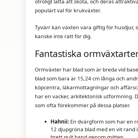
otroligt lätta att sköta, och deras attrakt
populärt val för krukväxter.
Tyvärr kan växten vara giftig för husdjur
kanske inte rätt för dig.
Fantastiska ormväxtarte
Ormväxter har blad som är breda vid basen 
blad som bara är 15,24 cm långa och andra
köpcentra, läkarmottagningar och affärsc
har en vacker, arkitektonisk utformning. De 
som ofta förekommer på dessa platser.
Hahnii:
En dvärgform som har en ro
12 djupgröna blad med en vit rand i
brett gult band genom mitten.