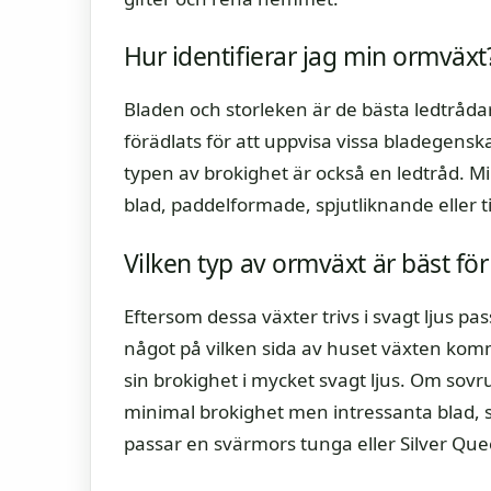
Hur identifierar jag min ormväxt
Bladen och storleken är de bästa ledtrådarn
förädlats för att uppvisa vissa bladegens
typen av brokighet är också en ledtråd. M
blad, paddelformade, spjutliknande eller t
Vilken typ av ormväxt är bäst fö
Eftersom dessa växter trivs i svagt ljus pa
något på vilken sida av huset växten komme
sin brokighet i mycket svagt ljus. Om sov
minimal brokighet men intressanta blad, so
passar en svärmors tunga eller Silver Que