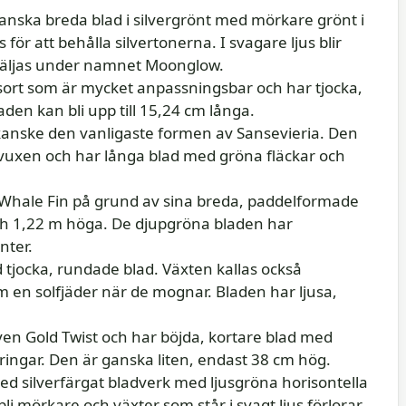
anska breda blad i silvergrönt med mörkare grönt i
 för att behålla silvertonerna. I svagare ljus blir
säljas under namnet Moonglow.
ort som är mycket anpassningsbar och har tjocka,
den kan bli upp till 15,24 cm långa.
kanske den vanligaste formen av Sansevieria. Den
lvuxen och har långa blad med gröna fläckar och
 Whale Fin på grund av sina breda, paddelformade
ch 1,22 m höga. De djupgröna bladen har
nter.
 tjocka, rundade blad. Växten kallas också
om en solfjäder när de mognar. Bladen har ljusa,
ven Gold Twist och har böjda, kortare blad med
ingar. Den är ganska liten, endast 38 cm hög.
d silverfärgat bladverk med ljusgröna horisontella
li mörkare och växter som står i svagt ljus förlorar