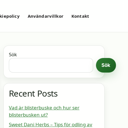
kiepolicy
Användarvillkor
Kontakt
Sök
Sök
Recent Posts
Vad är blisterbuske och hur ser
blisterbusken ut?
Sweet Dani Herbs – Tips för odling av