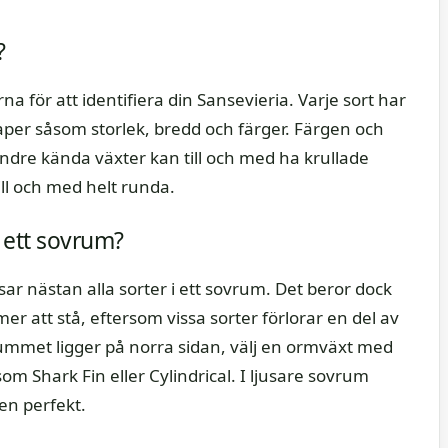
?
a för att identifiera din Sansevieria. Varje sort har
kaper såsom storlek, bredd och färger. Färgen och
indre kända växter kan till och med ha krullade
ill och med helt runda.
r ett sovrum?
ssar nästan alla sorter i ett sovrum. Det beror dock
r att stå, eftersom vissa sorter förlorar en del av
rummet ligger på norra sidan, välj en ormväxt med
m Shark Fin eller Cylindrical. I ljusare sovrum
en perfekt.