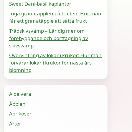
Sweet Dani-basilikaplantor
Inga granatäpplen på träden: Hur man
får ett granatäpple att sätta frukt
Trädskivsvamp – Lär dig mer om
förebyggande och borttagning av
skivsvamp
Övervintring av lökar i krukor: Hur man
förvarar lökar i krukor för nästa års
blomning
Aloe vera
Äpplen
Aprikoser
Ärter