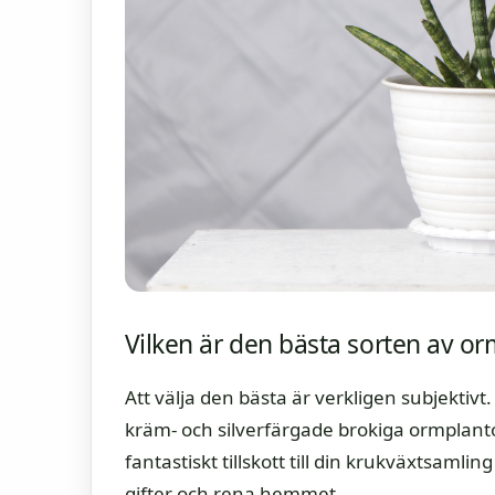
Vilken är den bästa sorten av o
Att välja den bästa är verkligen subjektiv
kräm- och silverfärgade brokiga ormplantor
fantastiskt tillskott till din krukväxtsamlin
gifter och rena hemmet.