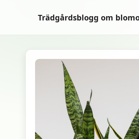
Hoppa
till
Trädgårdsblogg om blomo
innehåll