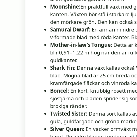
Moonshine:
En praktfull växt med g
kanten. Växten bör stå i starkare ljus
den mörkare grön. Den kan också 
Samurai Dwarf:
En annan mindre s
v-formade blad med röda kanter. Bla
Mother-in-law’s Tongue:
Detta är 
blir 0,91–1,22 m hög när den är ful
guldkanter.
Shark Fin:
Denna växt kallas också
blad. Mogna blad är 25 cm breda o
krämfärgade fläckar och vinröda ka
Boncel:
En kort, knubbig rosett med
sjöstjärna och bladen sprider sig s
brokiga ränder.
Twisted Sister:
Denna sort kallas ä
gula, guldfärgade och gröna marker
Silver Queen:
En vacker ormväxt me
band. De äldre bladen tenderar att b