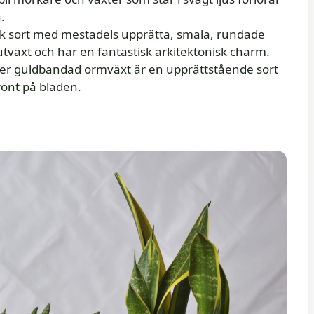
.
k sort med mestadels upprätta, smala, rundade
utväxt och har en fantastisk arkitektonisk charm.
ller guldbandad ormväxt är en upprättstående sort
rönt på bladen.