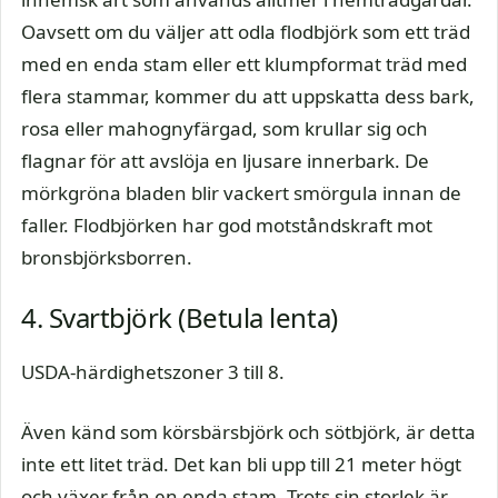
Oavsett om du väljer att odla flodbjörk som ett träd
med en enda stam eller ett klumpformat träd med
flera stammar, kommer du att uppskatta dess bark,
rosa eller mahognyfärgad, som krullar sig och
flagnar för att avslöja en ljusare innerbark. De
mörkgröna bladen blir vackert smörgula innan de
faller. Flodbjörken har god motståndskraft mot
bronsbjörksborren.
4. Svartbjörk (Betula lenta)
USDA-härdighetszoner 3 till 8.
Även känd som körsbärsbjörk och sötbjörk, är detta
inte ett litet träd. Det kan bli upp till 21 meter högt
och växer från en enda stam. Trots sin storlek är