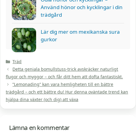
Använd hönor och kycklingar i din
trädgård
Lär dig mer om mexikanska sura
gurkor
Kategorier
Träd
Detta geniala bomullstuss-trick avskräcker naturligt
flugor och myggor – och får ditt hem att dofta fantastiskt.
”Lemonading” kan vara hemligheten till en bättre
trädgård – och ett bättre du! Hur denna oväntade trend kan
hjälpa dina växter (och dig) att växa
Lämna en kommentar