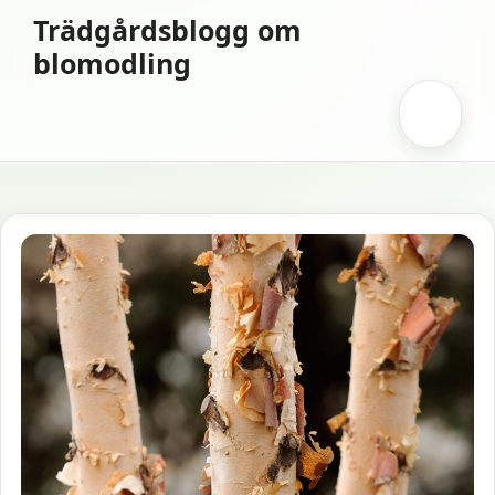
Hoppa
Trädgårdsblogg om
till
blomodling
innehåll
Meny