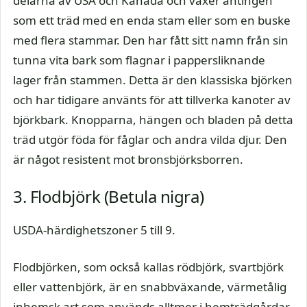
delarna av USA och Kanada och växer antingen
som ett träd med en enda stam eller som en buske
med flera stammar. Den har fått sitt namn från sin
tunna vita bark som flagnar i pappersliknande
lager från stammen. Detta är den klassiska björken
och har tidigare använts för att tillverka kanoter av
björkbark. Knopparna, hängen och bladen på detta
träd utgör föda för fåglar och andra vilda djur. Den
är något resistent mot bronsbjörksborren.
3. Flodbjörk (Betula nigra)
USDA-härdighetszoner 5 till 9.
Flodbjörken, som också kallas rödbjörk, svartbjörk
eller vattenbjörk, är en snabbväxande, värmetålig
inhemsk art som används alltmer i hemträdgårdar.