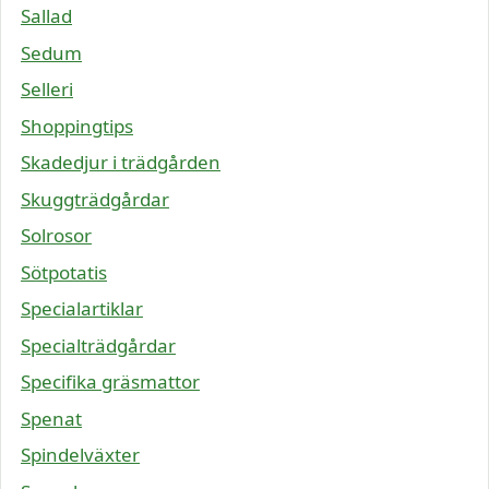
Sallad
Sedum
Selleri
Shoppingtips
Skadedjur i trädgården
Skuggträdgårdar
Solrosor
Sötpotatis
Specialartiklar
Specialträdgårdar
Specifika gräsmattor
Spenat
Spindelväxter