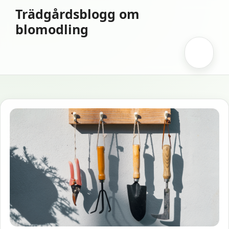
Hoppa
Trädgårdsblogg om
till
blomodling
innehåll
Meny