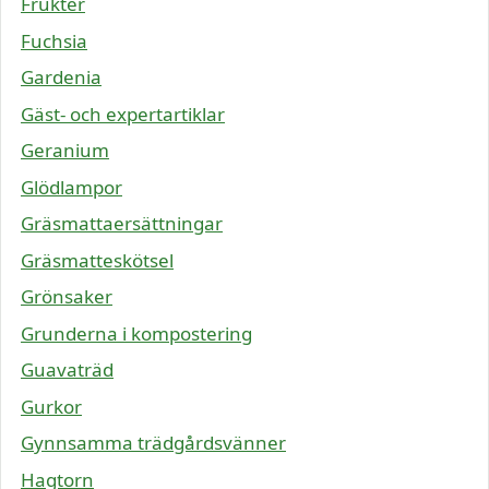
Frukter
Fuchsia
Gardenia
Gäst- och expertartiklar
Geranium
Glödlampor
Gräsmattaersättningar
Gräsmatteskötsel
Grönsaker
Grunderna i kompostering
Guavaträd
Gurkor
Gynnsamma trädgårdsvänner
Hagtorn