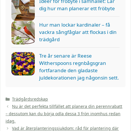
Idéer för fröbyte i samhället: Lär
dig hur man planerar ett fröbyte
Hur man lockar kardinaler – få
vackra sångfåglar att flockas i din
trädgård
Tre år senare är Reese
Witherspoons regnbågsgran
fortfarande den gladaste
juldekorationen jag någonsin sett.
Kategorier
Trädgårdsredskap
Nu är det perfekta tillfället att planera din perennrabatt
– dessutom kan du börja odla dessa 3 frön inomhus redan
idag.
Vad är återplanteringssjukdom: råd för plantering där