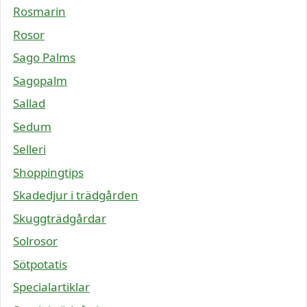
Rosmarin
Rosor
Sago Palms
Sagopalm
Sallad
Sedum
Selleri
Shoppingtips
Skadedjur i trädgården
Skuggträdgårdar
Solrosor
Sötpotatis
Specialartiklar