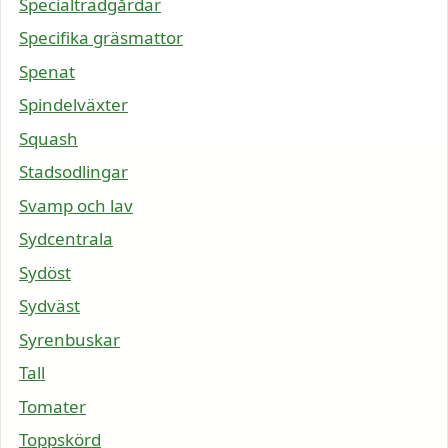
Specialträdgårdar
Specifika gräsmattor
Spenat
Spindelväxter
Squash
Stadsodlingar
Svamp och lav
Sydcentrala
Sydöst
Sydväst
Syrenbuskar
Tall
Tomater
Toppskörd