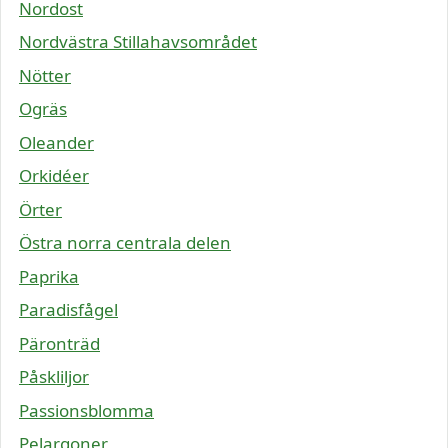
Nordost
Nordvästra Stillahavsområdet
Nötter
Ogräs
Oleander
Orkidéer
Örter
Östra norra centrala delen
Paprika
Paradisfågel
Päronträd
Påskliljor
Passionsblomma
Pelargoner