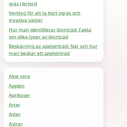
gräs i lerjord
Verktyg för att ta bort ogräs och
invasiva växter
Hur man identifierar lönnträd: Fakta
om olika typer av lönnträd
Beskärning av apelsinträd: När och hur
man beskär ett apelsinträd
Aloe vera
Äpplen
Aprikoser
Ärter
Aster
Astrar