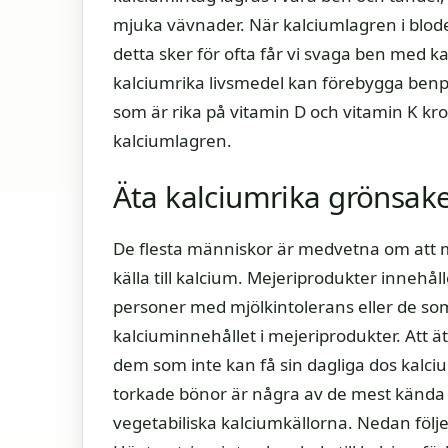
mjuka vävnader. När kalciumlagren i blo
detta sker för ofta får vi svaga ben med k
kalciumrika livsmedel kan förebygga benp
som är rika på vitamin D och vitamin K kr
kalciumlagren.
Äta kalciumrika grönsak
De flesta människor är medvetna om att 
källa till kalcium. Mejeriprodukter inneh
personer med mjölkintolerans eller de som
kalciuminnehållet i mejeriprodukter. Att 
dem som inte kan få sin dagliga dos kalc
torkade bönor är några av de mest kända
vegetabiliska kalciumkällorna. Nedan följ