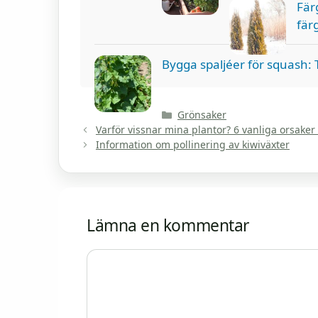
Fär
fär
Bygga spaljéer för squash: T
Kategorier
Grönsaker
Varför vissnar mina plantor? 6 vanliga orsak
Information om pollinering av kiwiväxter
Lämna en kommentar
Kommentar