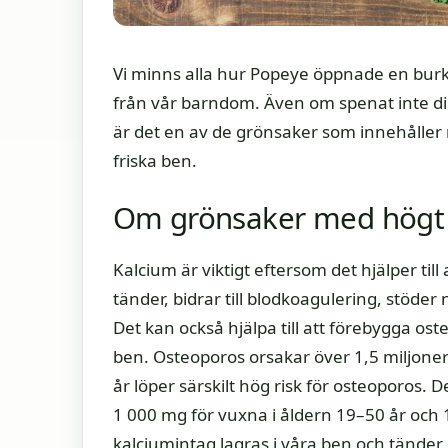
Vi minns alla hur Popeye öppnade en burk s
från vår barndom. Även om spenat inte dir
är det en av de grönsaker som innehåller m
friska ben.
Om grönsaker med högt 
Kalcium är viktigt eftersom det hjälper till
tänder, bidrar till blodkoagulering, stöde
Det kan också hjälpa till att förebygga o
ben. Osteoporos orsakar över 1,5 miljoner 
år löper särskilt hög risk för osteoporos
1 000 mg för vuxna i åldern 19–50 år och 1
kalciumintag lagras i våra ben och tänder,