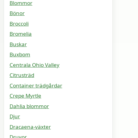
Blommor
Bönor
Broccoli
Bromelia
Buskar
Buxbom
Centrala Ohio Valley
Citrusträd
Container trädgårdar
Crepe Myrtle
Dahlia blommor
Djur
Dracaena-växter
Druvor