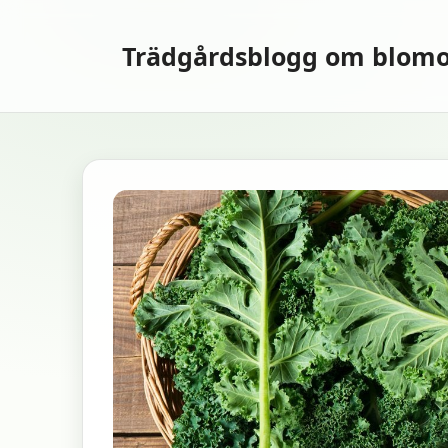
Hoppa
till
Trädgårdsblogg om blomo
innehåll