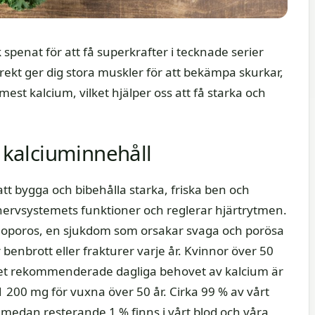
penat för att få superkrafter i tecknade serier
ekt ger dig stora muskler för att bekämpa skurkar,
est kalcium, vilket hjälper oss att få starka och
kalciuminnehåll
 att bygga och bibehålla starka, friska ben och
r nervsystemets funktioner och reglerar hjärtrytmen.
steoporos, en sjukdom som orsakar svaga och porösa
benbrott eller frakturer varje år. Kvinnor över 50
. Det rekommenderade dagliga behovet av kalcium är
 200 mg för vuxna över 50 år. Cirka 99 % av vårt
 medan resterande 1 % finns i vårt blod och våra