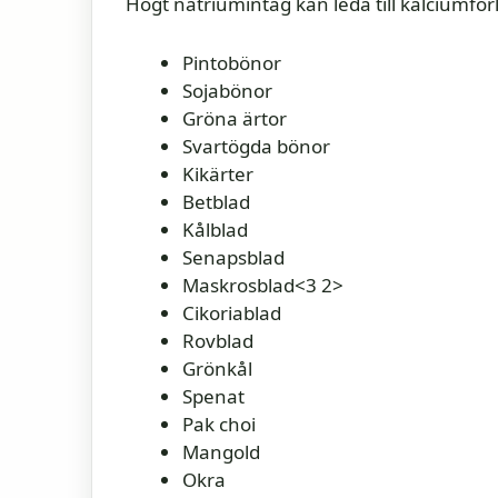
Högt natriumintag kan leda till kalciumförl
Pintobönor
Sojabönor
Gröna ärtor
Svartögda bönor
Kikärter
Betblad
Kålblad
Senapsblad
Maskrosblad<3 2>
Cikoriablad
Rovblad
Grönkål
Spenat
Pak choi
Mangold
Okra