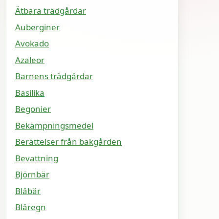
Ätbara trädgårdar
Auberginer
Avokado
Azaleor
Barnens trädgårdar
Basilika
Begonier
Bekämpningsmedel
Berättelser från bakgården
Bevattning
Björnbär
Blåbär
Blåregn