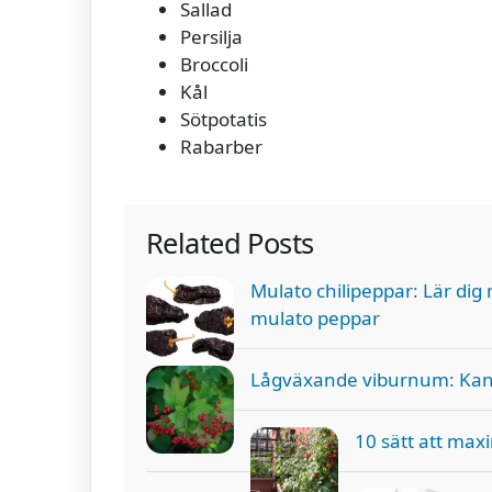
Sallad
Persilja
Broccoli
Kål
Sötpotatis
Rabarber
Related Posts
Mulato chilipeppar: Lär di
mulato peppar
Lågväxande viburnum: Ka
10 sätt att max