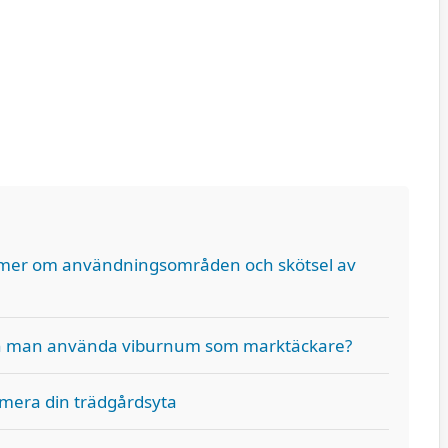
g mer om användningsområden och skötsel av
n man använda viburnum som marktäckare?
imera din trädgårdsyta