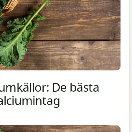
iumkällor: De bästa
alciumintag