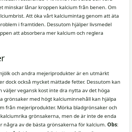
det minskar lånar kroppen kalcium från benen. Om
alciumbrist. Att öka vårt kalciumintag genom att äta
roblem i framtiden. Dessutom hjälper livsmedel
oppen att absorbera mer kalcium och reglera
er
mjölk och andra mejeriprodukter är en utmärkt
åller dock också mycket mättade fetter. Dessutom kan
 väljer vegansk kost inte dra nytta av det höga
äta grönsaker med högt kalciuminnehåll kan hjälpa
ium från mejeriprodukter. Mörka bladgrönsaker och
 kalciumrika grönsakerna, men de är inte de enda
er några av de bästa grönsakerna för kalcium.
Obs
: