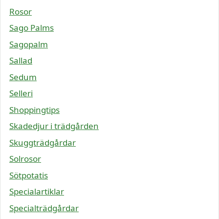
Rosor
Sago Palms
Sagopalm
Sallad
Sedum
Selleri
Shoppingtips
Skadedjur i trädgården
Skuggträdgårdar
Solrosor
Sötpotatis
Specialartiklar
Specialträdgårdar