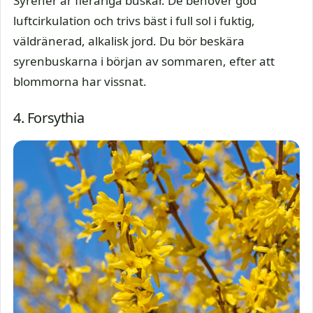
Syrener är fleråriga buskar. De behöver god
luftcirkulation och trivs bäst i full sol i fuktig,
väldränerad, alkalisk jord. Du bör beskära
syrenbuskarna i början av sommaren, efter att
blommorna har vissnat.
4. Forsythia