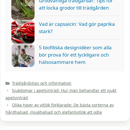
Grodvänliga trädgårdar: Tips för
att locka grodor till trädgården
Vad är capsaicin: Vad gör paprika
stark?
5 biofiliska designidéer som alla
bör prova för ett lyckligare och
hälsosammare hem
Kategorier
Trädgårdstips och information
Sjukdomar i apelsinträd: Hur man behandlar ett sjukt
apelsinträd
Olika typer av vitlök förklarade: De bästa sorterna av
hårdhalsad, mjukhalsad och elefantvitlök att odla