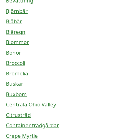
Bevattning
Björnbär
Blåbär
Blåregn
Blommor
Bönor
Broccoli
Bromelia
Buskar
Buxbom
Centrala Ohio Valley
Citrusträd
Container trädgårdar
Crepe Myrtle