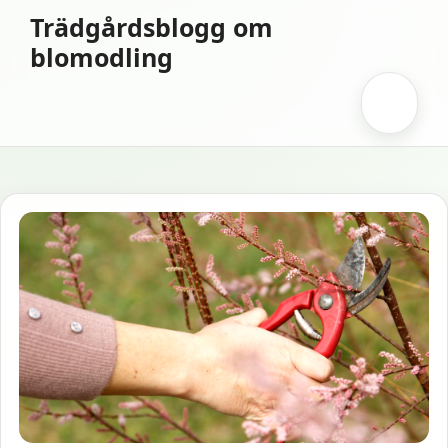
Hoppa
Trädgårdsblogg om
till
blomodling
innehåll
Meny