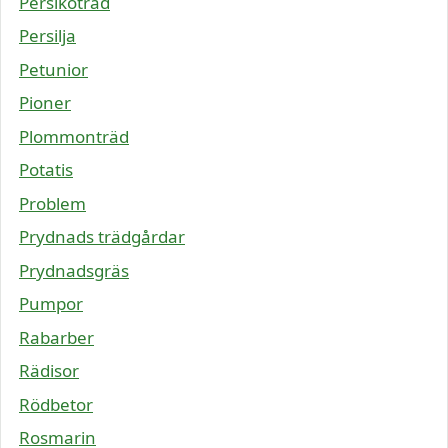
Persikoträd
Persilja
Petunior
Pioner
Plommonträd
Potatis
Problem
Prydnads trädgårdar
Prydnadsgräs
Pumpor
Rabarber
Rädisor
Rödbetor
Rosmarin