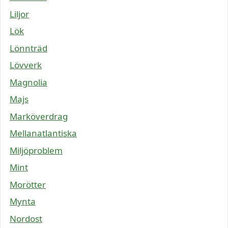
Liljor
Lök
Lönnträd
Lövverk
Magnolia
Majs
Marköverdrag
Mellanatlantiska
Miljöproblem
Mint
Morötter
Mynta
Nordost