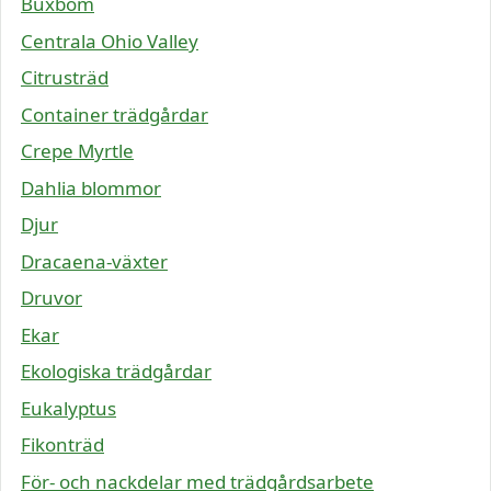
Buxbom
Centrala Ohio Valley
Citrusträd
Container trädgårdar
Crepe Myrtle
Dahlia blommor
Djur
Dracaena-växter
Druvor
Ekar
Ekologiska trädgårdar
Eukalyptus
Fikonträd
För- och nackdelar med trädgårdsarbete