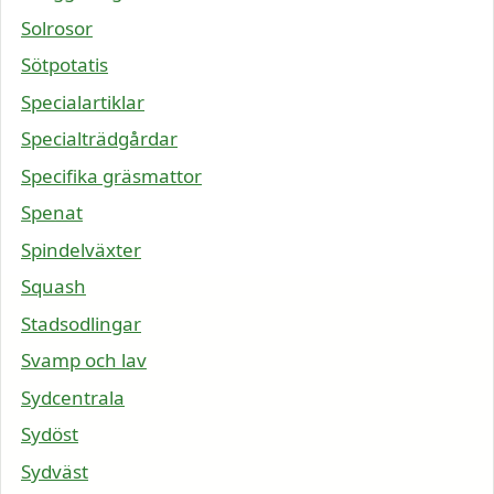
Solrosor
Sötpotatis
Specialartiklar
Specialträdgårdar
Specifika gräsmattor
Spenat
Spindelväxter
Squash
Stadsodlingar
Svamp och lav
Sydcentrala
Sydöst
Sydväst