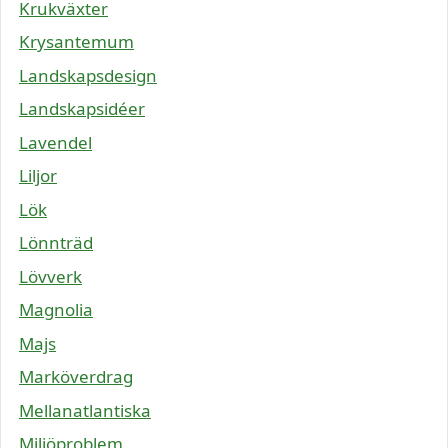
Krukväxter
Krysantemum
Landskapsdesign
Landskapsidéer
Lavendel
Liljor
Lök
Lönnträd
Lövverk
Magnolia
Majs
Marköverdrag
Mellanatlantiska
Miljöproblem