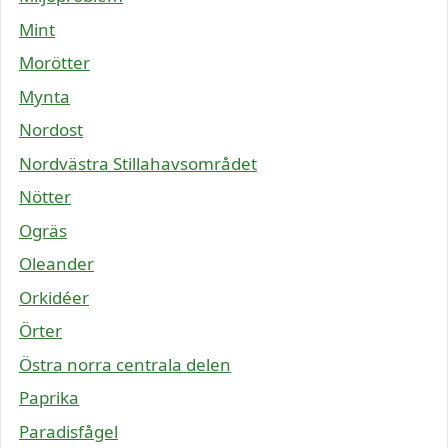
Mint
Morötter
Mynta
Nordost
Nordvästra Stillahavsområdet
Nötter
Ogräs
Oleander
Orkidéer
Örter
Östra norra centrala delen
Paprika
Paradisfågel