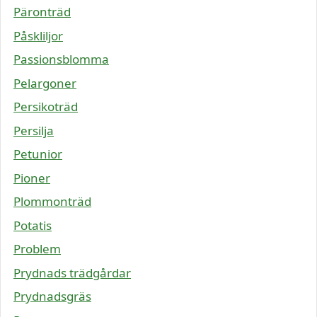
Päronträd
Påskliljor
Passionsblomma
Pelargoner
Persikoträd
Persilja
Petunior
Pioner
Plommonträd
Potatis
Problem
Prydnads trädgårdar
Prydnadsgräs