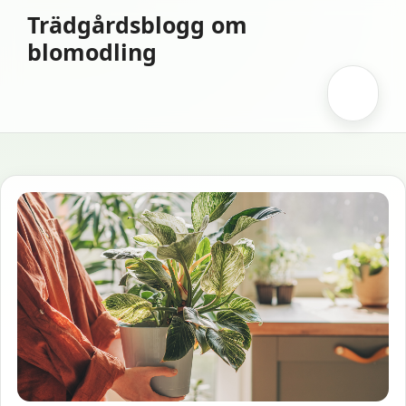
Hoppa
Trädgårdsblogg om
till
blomodling
innehåll
Meny