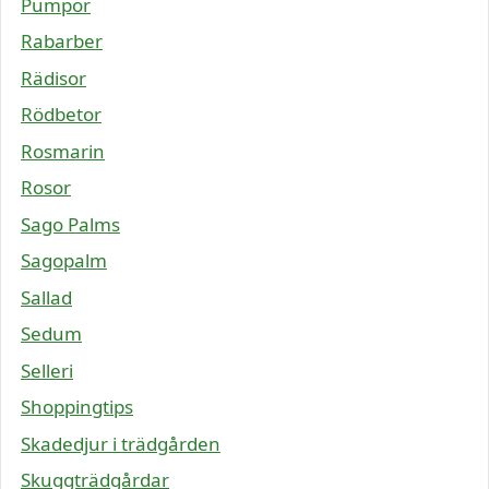
Pumpor
Rabarber
Rädisor
Rödbetor
Rosmarin
Rosor
Sago Palms
Sagopalm
Sallad
Sedum
Selleri
Shoppingtips
Skadedjur i trädgården
Skuggträdgårdar