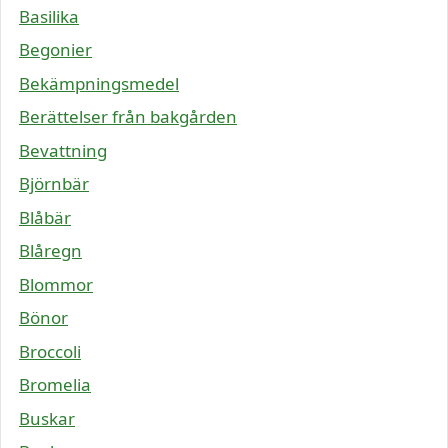
Basilika
Begonier
Bekämpningsmedel
Berättelser från bakgården
Bevattning
Björnbär
Blåbär
Blåregn
Blommor
Bönor
Broccoli
Bromelia
Buskar