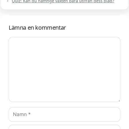
Quiz: Kan du namnge växten bara utifrån dess blad?
Lämna en kommentar
Kommentar
Namn
E-