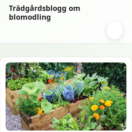
Hoppa
Trädgårdsblogg om
till
blomodling
innehåll
Meny