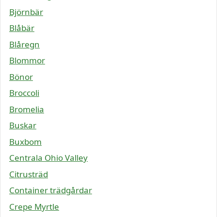
Björnbär
Blåbär
Blåregn
Blommor
Bönor
Broccoli
Bromelia
Buskar
Buxbom
Centrala Ohio Valley
Citrusträd
Container trädgårdar
Crepe Myrtle