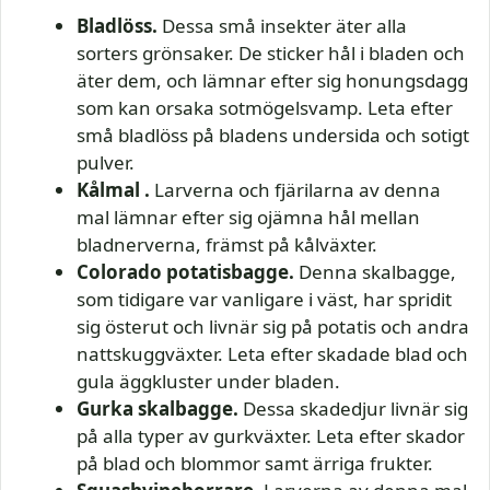
Bladlöss
.
Dessa små insekter äter alla
sorters grönsaker. De sticker hål i bladen och
äter dem, och lämnar efter sig honungsdagg
som kan orsaka sotmögelsvamp. Leta efter
små bladlöss på bladens undersida och sotigt
pulver.
Kålmal
.
Larverna och fjärilarna av denna
mal lämnar efter sig ojämna hål mellan
bladnerverna, främst på kålväxter.
Colorado potatisbagge.
Denna skalbagge,
som tidigare var vanligare i väst, har spridit
sig österut och livnär sig på potatis och andra
nattskuggväxter. Leta efter skadade blad och
gula äggkluster under bladen.
Gurka skalbagge
.
Dessa skadedjur livnär sig
på alla typer av gurkväxter. Leta efter skador
på blad och blommor samt ärriga frukter.