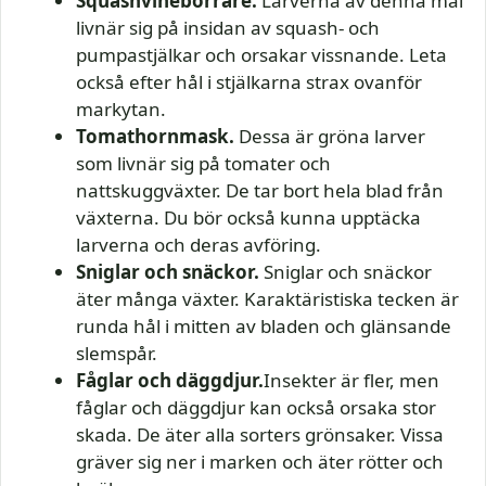
Squashvineborrare
.
Larverna av denna mal
livnär sig på insidan av squash- och
pumpastjälkar och orsakar vissnande. Leta
också efter hål i stjälkarna strax ovanför
markytan.
Tomathornmask
.
Dessa är gröna larver
som livnär sig på tomater och
nattskuggväxter. De tar bort hela blad från
växterna. Du bör också kunna upptäcka
larverna och deras avföring.
Sniglar
och
snäckor
.
Sniglar och snäckor
äter många växter. Karaktäristiska tecken är
runda hål i mitten av bladen och glänsande
slemspår.
Fåglar och däggdjur.
Insekter är fler, men
fåglar och däggdjur kan också orsaka stor
skada. De äter alla sorters grönsaker. Vissa
gräver sig ner i marken och äter rötter och