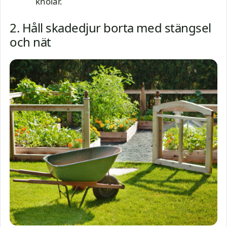
knölar.
2. Håll skadedjur borta med stängsel
och nät