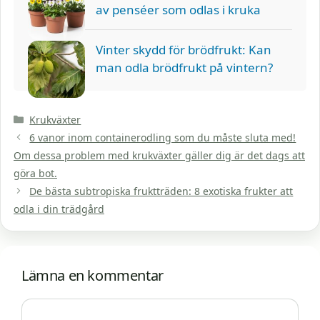
av penséer som odlas i kruka
Vinter skydd för brödfrukt: Kan
man odla brödfrukt på vintern?
Kategorier
Krukväxter
6 vanor inom containerodling som du måste sluta med!
Om dessa problem med krukväxter gäller dig är det dags att
göra bot.
De bästa subtropiska fruktträden: 8 exotiska frukter att
odla i din trädgård
Lämna en kommentar
Kommentar