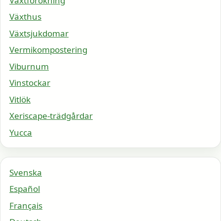
Växtförökning
Växthus
Växtsjukdomar
Vermikompostering
Viburnum
Vinstockar
Vitlök
Xeriscape-trädgårdar
Yucca
Svenska
Español
Français