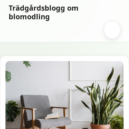
Hoppa
Trädgårdsblogg om
till
blomodling
innehåll
Meny