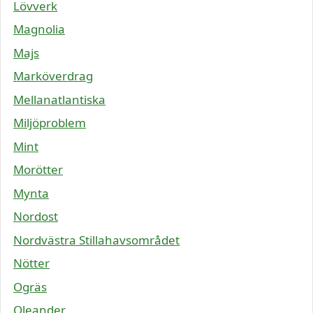
Lövverk
Magnolia
Majs
Marköverdrag
Mellanatlantiska
Miljöproblem
Mint
Morötter
Mynta
Nordost
Nordvästra Stillahavsområdet
Nötter
Ogräs
Oleander