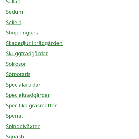
Sallad
Sedum
Selleri
Shoppingtips
Skadedjur i trädgården
Skuggträdgårdar
Solrosor
Sötpotatis
Specialartiklar
Specialträdgårdar
Specifika gräsmattor
Spenat
Spindelväxter
Squash