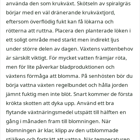
använda den som krukväxt. Skötseln av spiralgräs
börjar med en väl dränerande krukväxtjord,
eftersom överflödig fukt kan få lökarna och
rötterna att ruttna. Placera den planterade löken i
ett soligt område med starkt men indirekt ljus
under större delen av dagen. Växtens vattenbehov
är särskilt viktigt. För mycket vatten främjar röta,
men för lite påverkar bladproduktionen och
växtens förmåga att blomma. På senhösten bör du
börja vattna växten regelbundet och hålla jorden
jämnt fuktig men inte blöt. Snart kommer de första
krökta skotten att dyka upp. Använd ett bra
flytande växtnäringsmedel utspätt till hälften en
gång i månaden fram till blomningen. När
blomningen är klar, klipp av den utblommade
stjälken och fortsätt att vattna. När temperaturen