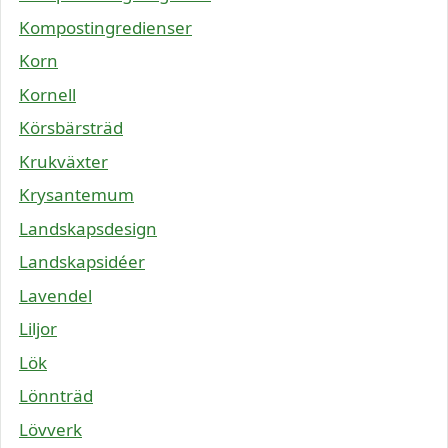
Kompostingredienser
Korn
Kornell
Körsbärsträd
Krukväxter
Krysantemum
Landskapsdesign
Landskapsidéer
Lavendel
Liljor
Lök
Lönnträd
Lövverk