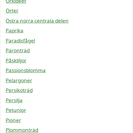
Orkidéer
Örter
Östra norra centrala delen
Paprika
Paradisfågel
Päronträd
Påskliljor
Passionsblomma
Pelargoner
Persikoträd
Persilja
Petunior
Pioner
Plommonträd