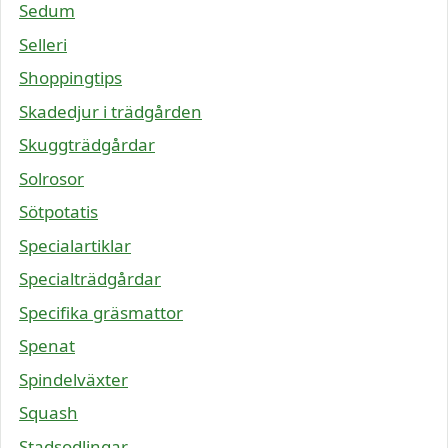
Sedum
Selleri
Shoppingtips
Skadedjur i trädgården
Skuggträdgårdar
Solrosor
Sötpotatis
Specialartiklar
Specialträdgårdar
Specifika gräsmattor
Spenat
Spindelväxter
Squash
Stadsodlingar