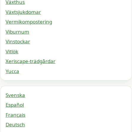
Växthus
Växtsjukdomar
Vermikompostering
Viburnum
Vinstockar
Vitlök
Xeriscape-trädgårdar
Yucca
Svenska
Español
Français
Deutsch