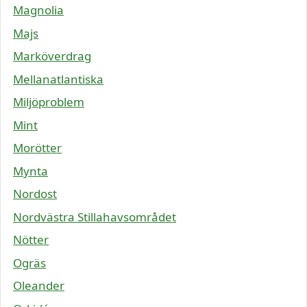
Magnolia
Majs
Marköverdrag
Mellanatlantiska
Miljöproblem
Mint
Morötter
Mynta
Nordost
Nordvästra Stillahavsområdet
Nötter
Ogräs
Oleander