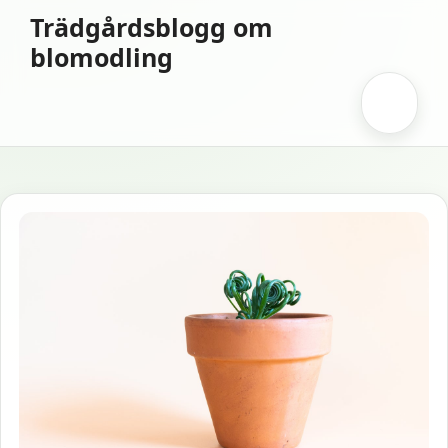
Hoppa
Trädgårdsblogg om
till
blomodling
innehåll
Meny