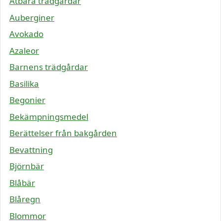
Ätbara trädgårdar
Auberginer
Avokado
Azaleor
Barnens trädgårdar
Basilika
Begonier
Bekämpningsmedel
Berättelser från bakgården
Bevattning
Björnbär
Blåbär
Blåregn
Blommor