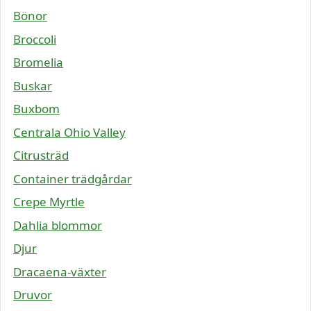
Bönor
Broccoli
Bromelia
Buskar
Buxbom
Centrala Ohio Valley
Citrusträd
Container trädgårdar
Crepe Myrtle
Dahlia blommor
Djur
Dracaena-växter
Druvor