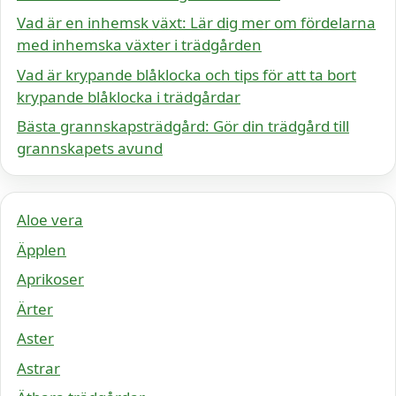
Vad är en inhemsk växt: Lär dig mer om fördelarna
med inhemska växter i trädgården
Vad är krypande blåklocka och tips för att ta bort
krypande blåklocka i trädgårdar
Bästa grannskapsträdgård: Gör din trädgård till
grannskapets avund
Aloe vera
Äpplen
Aprikoser
Ärter
Aster
Astrar