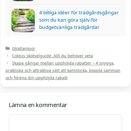
4 billiga idéer för trädgårdsgångar
som du kan göra själv för
budgetvänliga trädgårdar
Kategorier
Glödlampor
Coleus skötselguide: Allt du behöver veta
Skapa gångar mellan upphöjda rabatter – 4 snygga,
praktiska och attraktiva sätt att kantsticka, koppla samman
och förena din upphöjda rabatt
Lämna en kommentar
Kommentar