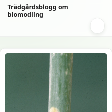
Hoppa
Trädgårdsblogg om
till
blomodling
innehåll
Meny