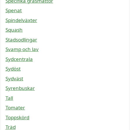
Specifika gräsmattor
Spenat
Spindelväxter
Squash
Stadsodlingar
Svamp och lav
Sydcentrala
Sydöst
Sydväst
Syrenbuskar
Tall
Tomater
Toppskörd
Träd