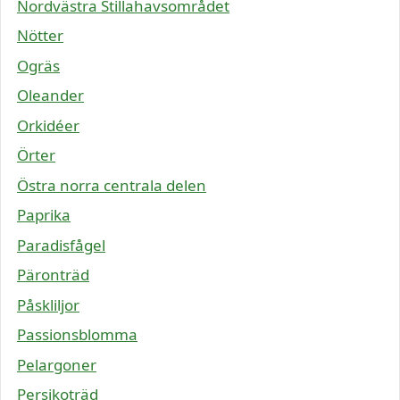
Nordvästra Stillahavsområdet
Nötter
Ogräs
Oleander
Orkidéer
Örter
Östra norra centrala delen
Paprika
Paradisfågel
Päronträd
Påskliljor
Passionsblomma
Pelargoner
Persikoträd