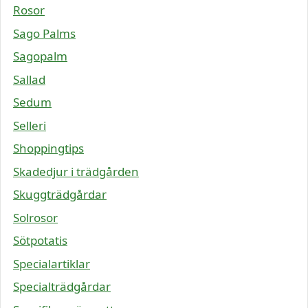
Rosor
Sago Palms
Sagopalm
Sallad
Sedum
Selleri
Shoppingtips
Skadedjur i trädgården
Skuggträdgårdar
Solrosor
Sötpotatis
Specialartiklar
Specialträdgårdar