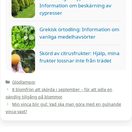
Information om beskärning av
cypresser
Grekisk örtodling: Information om
vanliga medelhavsörter
Skörd av citrusfrukter: Hjälp, mina
frukter lossnar inte från trädet
Kategorier
Glödlampor
8 blomfrön att skörda i september – för att odla en
oändlig tillgång på blommor
Min vinca blir gul: Vad ska man göra med en gulnande
vinca-växt?