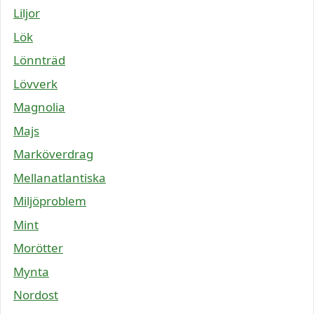
Liljor
Lök
Lönnträd
Lövverk
Magnolia
Majs
Marköverdrag
Mellanatlantiska
Miljöproblem
Mint
Morötter
Mynta
Nordost