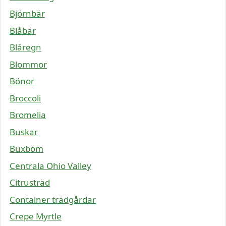
Björnbär
Blåbär
Blåregn
Blommor
Bönor
Broccoli
Bromelia
Buskar
Buxbom
Centrala Ohio Valley
Citrusträd
Container trädgårdar
Crepe Myrtle