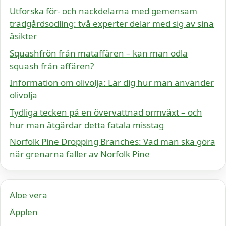
Utforska för- och nackdelarna med gemensam
trädgårdsodling: två experter delar med sig av sina
åsikter
Squashfrön från mataffären – kan man odla
squash från affären?
Information om olivolja: Lär dig hur man använder
olivolja
Tydliga tecken på en övervattnad ormväxt – och
hur man åtgärdar detta fatala misstag
Norfolk Pine Dropping Branches: Vad man ska göra
när grenarna faller av Norfolk Pine
Aloe vera
Äpplen