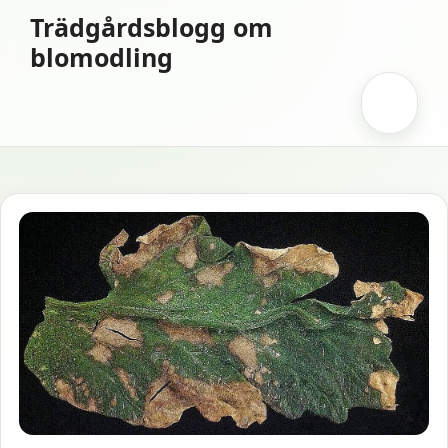
Hoppa
Trädgårdsblogg om
till
blomodling
innehåll
Meny