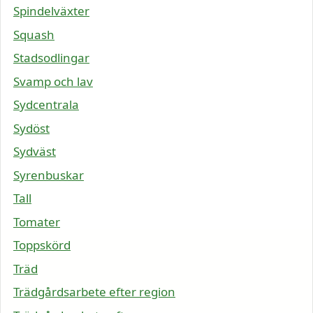
Spindelväxter
Squash
Stadsodlingar
Svamp och lav
Sydcentrala
Sydöst
Sydväst
Syrenbuskar
Tall
Tomater
Toppskörd
Träd
Trädgårdsarbete efter region