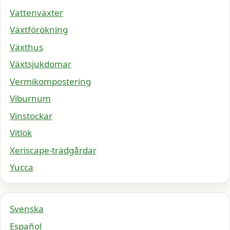
Vattenväxter
Växtförökning
Växthus
Växtsjukdomar
Vermikompostering
Viburnum
Vinstockar
Vitlök
Xeriscape-trädgårdar
Yucca
Svenska
Español