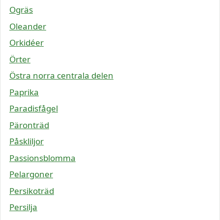
Ogräs
Oleander
Orkidéer
Örter
Östra norra centrala delen
Paprika
Paradisfågel
Päronträd
Påskliljor
Passionsblomma
Pelargoner
Persikoträd
Persilja