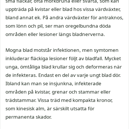
små fläckar, ofta mörkbruna eller svarta, som kan
uppträda på kvistar eller blad hos vissa värdväxter,
bland annat ek. På andra värdväxter för antraknos,
som lönn och pil, ser man oregelbundna döda
områden eller lesioner längs bladnerverna.
Mogna blad motstår infektionen, men symtomen
inkluderar fläckiga lesioner följt av bladfall. Mycket
unga, ömtåliga blad krullar sig och deformeras när
de infekteras. Endast en del av varje ungt blad dör.
Ibland kan man se insjunkna, infekterade
områden på kvistar, grenar och stammar eller
trädstammar. Vissa träd med kompakta kronor,
som kinesisk alm, är särskilt utsatta för
permanenta skador.