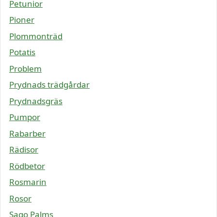
Petunior
Pioner
Plommonträd
Potatis
Problem
Prydnads trädgårdar
Prydnadsgräs
Pumpor
Rabarber
Rädisor
Rödbetor
Rosmarin
Rosor
Sago Palms