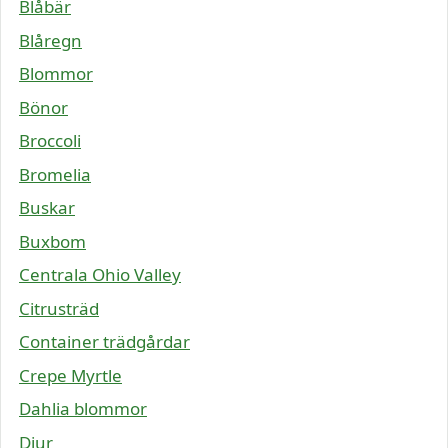
Blåbär
Blåregn
Blommor
Bönor
Broccoli
Bromelia
Buskar
Buxbom
Centrala Ohio Valley
Citrusträd
Container trädgårdar
Crepe Myrtle
Dahlia blommor
Djur