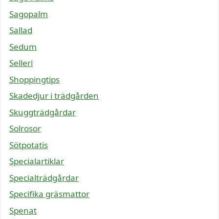
Sagopalm
Sallad
Sedum
Selleri
Shoppingtips
Skadedjur i trädgården
Skuggträdgårdar
Solrosor
Sötpotatis
Specialartiklar
Specialträdgårdar
Specifika gräsmattor
Spenat