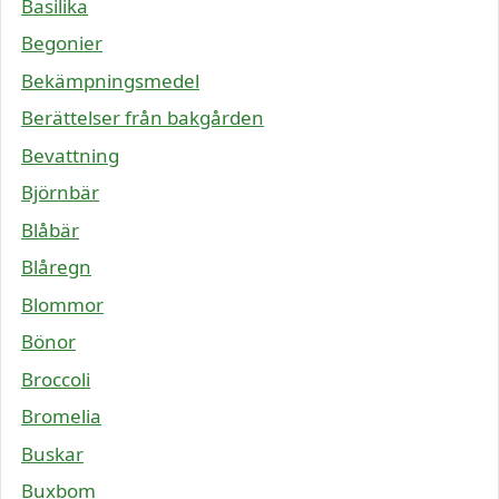
Basilika
Begonier
Bekämpningsmedel
Berättelser från bakgården
Bevattning
Björnbär
Blåbär
Blåregn
Blommor
Bönor
Broccoli
Bromelia
Buskar
Buxbom