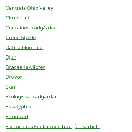
Centrala Ohio Valley
Citrusträd
Container trädgårdar
Crepe Myrtle
Dahlia blommor
Djur
Dracaena-växter
Druvor
Ekar
Ekologiska trädgårdar
Eukalyptus
Fikonträd
För- och nackdelar med trädgårdsarbete