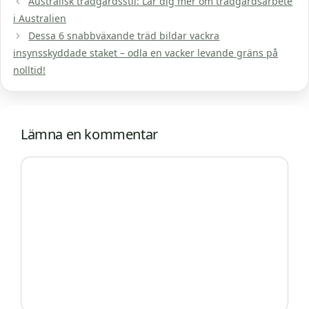
Australisk trädgårdsstil: Lär dig mer om trädgårdsarbete
i Australien
Dessa 6 snabbväxande träd bildar vackra
insynsskyddade staket – odla en vacker levande gräns på
nolltid!
Lämna en kommentar
Kommentar