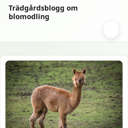
Hoppa
Trädgårdsblogg om
till
blomodling
innehåll
Meny