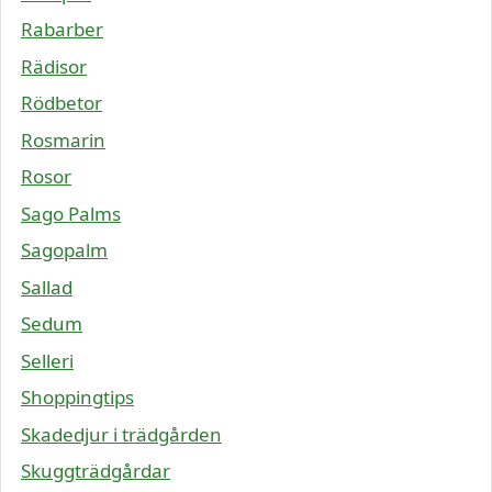
Rabarber
Rädisor
Rödbetor
Rosmarin
Rosor
Sago Palms
Sagopalm
Sallad
Sedum
Selleri
Shoppingtips
Skadedjur i trädgården
Skuggträdgårdar