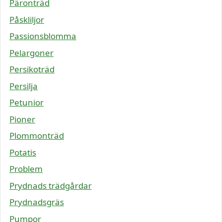
Päronträd
Påskliljor
Passionsblomma
Pelargoner
Persikoträd
Persilja
Petunior
Pioner
Plommonträd
Potatis
Problem
Prydnads trädgårdar
Prydnadsgräs
Pumpor