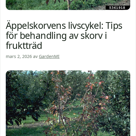
Äppelskorvens livscykel: Tips
för behandling av skorv i
fruktträd
mars 2, 2026
av
GardenMI