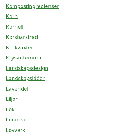
Kompostingredienser
Korn
Kornell
Körsbärsträd
Krukväxter
Krysantemum
Landskapsdesign
Landskapsidéer
Lavendel
Liljor
Lök
Lönnträd
Lövverk