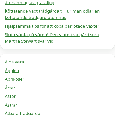
återvinning av gräsklipp
Köttätande växt trädgårdar: Hur man odlar en
köttätande trädgård utomhus
Hjälpsamma tips för att köpa barrotade växter
Sluta vänta på våren! Den vinterträdgård som
Martha Stewart svär vid
Aloe vera
Äpplen
Aprikoser
Ärter
Aster
Astrar
Ätbara trädgårdar