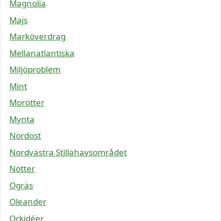
Magnolia
Majs
Marköverdrag
Mellanatlantiska
Miljöproblem
Mint
Morötter
Mynta
Nordost
Nordvästra Stillahavsområdet
Nötter
Ogräs
Oleander
Orkidéer