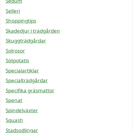
Sedum
Selleri
Shoppingtips
Skadedjur i trädgården
Skuggträdgårdar
Solrosor
Sötpotatis
Specialartiklar
Specialträdgårdar
Specifika gräsmattor
Spenat
Spindelväxter
Squash
Stadsodlingar