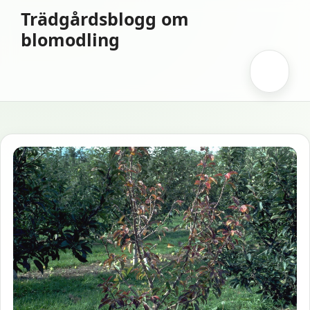
Hoppa
Trädgårdsblogg om
till
blomodling
innehåll
Meny