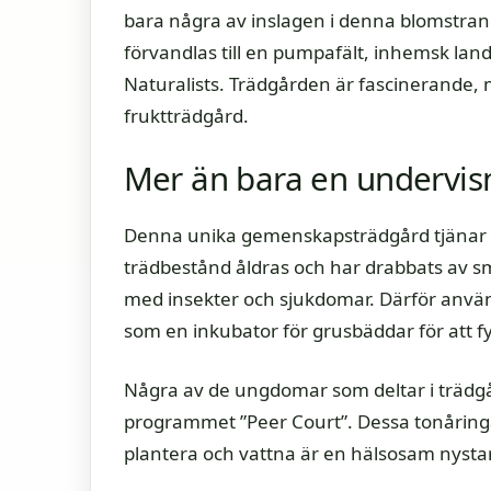
bara några av inslagen i denna blomstrand
förvandlas till en pumpafält, inhemsk lan
Naturalists. Trädgården är fascinerande, m
fruktträdgård.
Mer än bara en undervis
Denna unika gemenskapsträdgård tjänar lo
trädbestånd åldras och har drabbats av 
med insekter och sjukdomar. Därför anvä
som en inkubator för grusbäddar för att f
Några av de ungdomar som deltar i trädgå
programmet ”Peer Court”. Dessa tonåringar
plantera och vattna är en hälsosam nystart