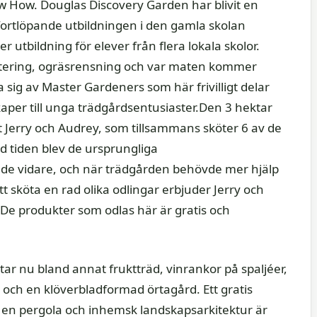
 How. Douglas Discovery Garden har blivit en
n fortlöpande utbildningen i den gamla skolan
r utbildning för elever från flera lokala skolor.
antering, ogräsrensning och var maten kommer
a sig av Master Gardeners som här frivilligt delar
kaper till unga trädgårdsentusiaster.Den 3 hektar
t Jerry och Audrey, som tillsammans sköter 6 av de
 tiden blev de ursprungliga
de vidare, och när trädgården behövde mer hjälp
t sköta en rad olika odlingar erbjuder Jerry och
 De produkter som odlas här är gratis och
ar nu bland annat fruktträd, vinrankor på spaljéer,
 och en klöverbladformad örtagård. Ett gratis
t, en pergola och inhemsk landskapsarkitektur är