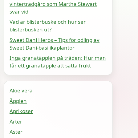
vinterträdgård som Martha Stewart
svär vid
Vad är blisterbuske och hur ser
blisterbusken ut?
Sweet Dani Herbs – Tips för odling av
Sweet Dani-basilikaplantor
Inga granatäpplen på träden: Hur man
får ett granatäpple att sätta frukt
Aloe vera
Äpplen
Aprikoser
Ärter
Aster