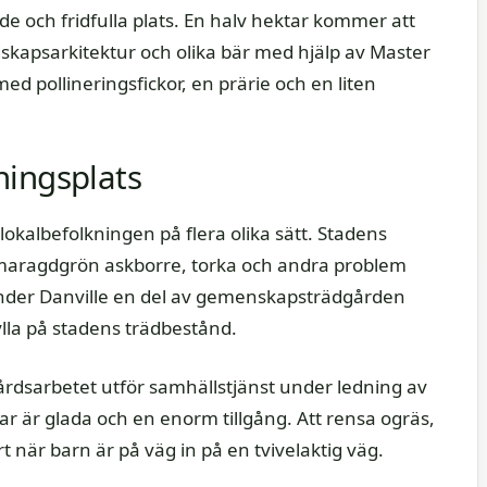
e och fridfulla plats. En halv hektar kommer att
dskapsarkitektur och olika bär med hjälp av Master
ed pollineringsfickor, en prärie och en liten
ningsplats
kalbefolkningen på flera olika sätt. Stadens
smaragdgrön askborre, torka och andra problem
nder Danville en del av gemenskapsträdgården
ylla på stadens trädbestånd.
rdsarbetet utför samhällstjänst under ledning av
 är glada och en enorm tillgång. Att rensa ogräs,
 när barn är på väg in på en tvivelaktig väg.