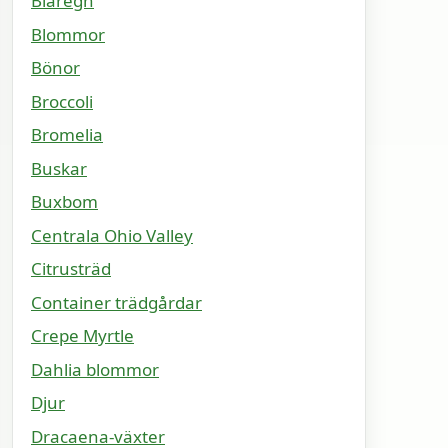
Blåregn
Blommor
Bönor
Broccoli
Bromelia
Buskar
Buxbom
Centrala Ohio Valley
Citrusträd
Container trädgårdar
Crepe Myrtle
Dahlia blommor
Djur
Dracaena-växter