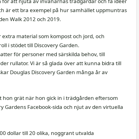
 för att njuta av invånarnas trädgårdar och få idéer
r och är ett bra exempel på hur samhället uppmuntras
arden Walk 2012 och 2019.
ar extra material som kompost och jord, och
roll i stödet till Discovery Garden.
ter för personer med särskilda behov, till
er rullator. Vi är så glada över att kunna bidra till
önskar Douglas Discovery Garden många år av
t hon grät när hon gick in i trädgården eftersom
ery Gardens Facebook-sida och njut av den virtuella
 dollar till 20 olika, noggrant utvalda