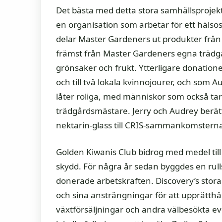
Det bästa med detta stora samhällsproje
en organisation som arbetar för ett hälso
delar Master Gardeners ut produkter frå
främst från Master Gardeners egna trädgå
grönsaker och frukt. Ytterligare donatione
och till två lokala kvinnojourer, och som A
låter roliga, med människor som också tar
trädgårdsmästare. Jerry och Audrey berätt
nektarin-glass till CRIS-sammankomstern
Golden Kiwanis Club bidrog med medel til
skydd. För några år sedan byggdes en rull
donerade arbetskraften. Discovery’s stor
och sina ansträngningar för att upprätth
växtförsäljningar och andra välbesökta 