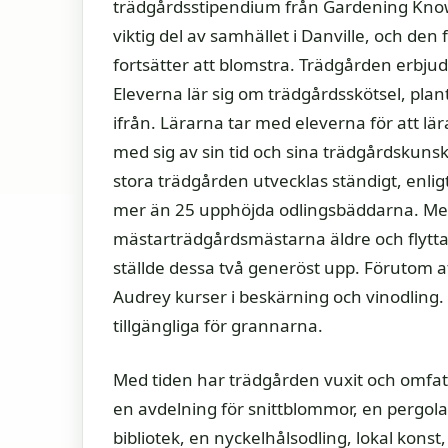
trädgårdsstipendium från Gardening Know
viktig del av samhället i Danville, och de
fortsätter att blomstra. Trädgården erbjude
Eleverna lär sig om trädgårdsskötsel, pl
ifrån. Lärarna tar med eleverna för att lär
med sig av sin tid och sina trädgårdskuns
stora trädgården utvecklas ständigt, enlig
mer än 25 upphöjda odlingsbäddarna. Med
mästarträdgårdsmästarna äldre och flytta
ställde dessa två generöst upp. Förutom at
Audrey kurser i beskärning och vinodling.
tillgängliga för grannarna.
Med tiden har trädgården vuxit och omfatt
en avdelning för snittblommor, en pergola
bibliotek, en nyckelhålsodling, lokal kons