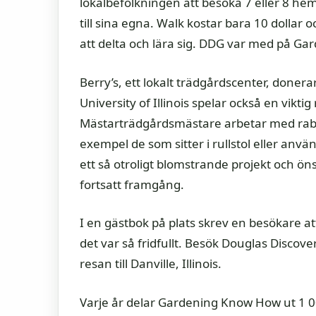
lokalbefolkningen att besöka 7 eller 8 hem
till sina egna. Walk kostar bara 10 dolla
att delta och lära sig. DDG var med på G
Berry’s, ett lokalt trädgårdscenter, doner
University of Illinois spelar också en viktig 
Mästarträdgårdsmästare arbetar med rabat
exempel de som sitter i rullstol eller använd
ett så otroligt blomstrande projekt och 
fortsatt framgång.
I en gästbok på plats skrev en besökare at
det var så fridfullt. Besök Douglas Discov
resan till Danville, Illinois.
Varje år delar Gardening Know How ut 1 000