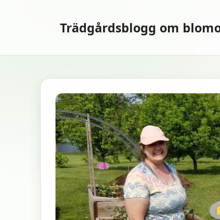
Hoppa
till
Trädgårdsblogg om blomo
innehåll