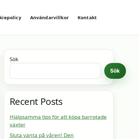
kiepolicy
Användarvillkor
Kontakt
Sök
Sök
Recent Posts
Hjälpsamma tips för att köpa barrotade
växter
Sluta vänta på våren! Den