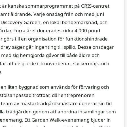
kt är kanske sommarprogrammet på CRIS-centret,
samt åldrande. Varje onsdag från och med juni
n Discovery Garden, en lokal bondemarknad, och
rdar. Förra året donerades cirka 4 000 pund
r görs till en organisation för funktionshindrade
udrey säger går ingenting till spillo. Dessa onsdagar
 med sig hemgjorda gåvor till både äldre och
ar att de gjorde citronverbena-, sockermajs- och
a.
l en liten byggnad som används för förvaring och
stolsanpassad trottoar, där entreprenören
a team av mästarträdgårdsmästare donerar sin tid
ålla trädgården genom att anordna insamlingar som
evenemang. Ett Garden Walk-evenemang bjuder in