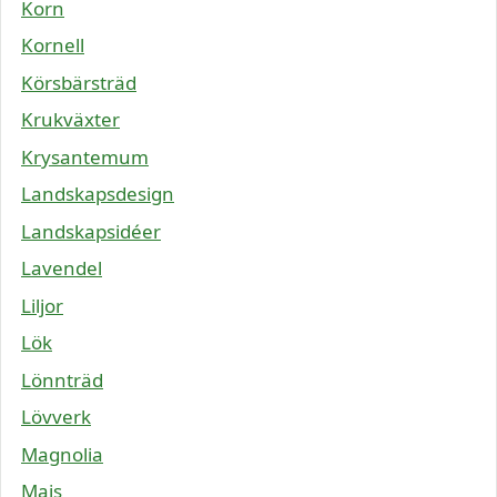
Korn
Kornell
Körsbärsträd
Krukväxter
Krysantemum
Landskapsdesign
Landskapsidéer
Lavendel
Liljor
Lök
Lönnträd
Lövverk
Magnolia
Majs