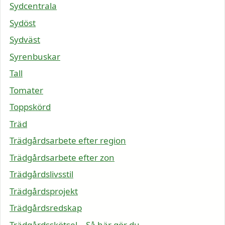
Sydcentrala
Sydöst
Sydväst
Syrenbuskar
Tall
Tomater
Toppskörd
Träd
Trädgårdsarbete efter region
Trädgårdsarbete efter zon
Trädgårdslivsstil
Trädgårdsprojekt
Trädgårdsredskap
Trädgårdsskötsel – Så här gör du