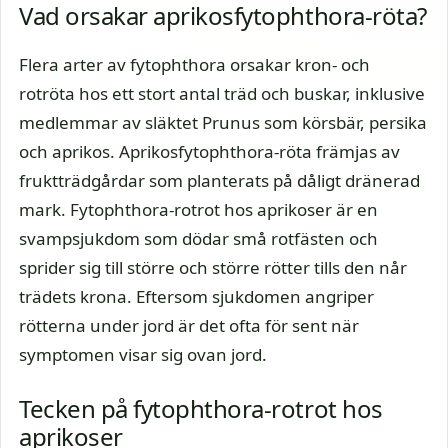
Vad orsakar aprikosfytophthora-röta?
Flera arter av fytophthora orsakar kron- och
rotröta hos ett stort antal träd och buskar, inklusive
medlemmar av släktet Prunus som körsbär, persika
och aprikos. Aprikosfytophthora-röta främjas av
fruktträdgårdar som planterats på dåligt dränerad
mark. Fytophthora-rotrot hos aprikoser är en
svampsjukdom som dödar små rotfästen och
sprider sig till större och större rötter tills den når
trädets krona. Eftersom sjukdomen angriper
rötterna under jord är det ofta för sent när
symptomen visar sig ovan jord.
Tecken på fytophthora-rotrot hos
aprikoser