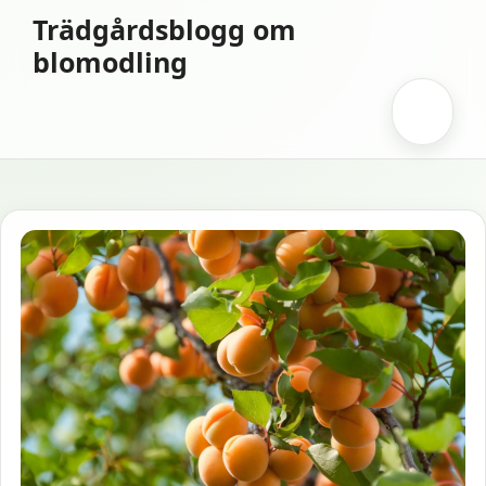
Hoppa
Trädgårdsblogg om
till
blomodling
innehåll
Meny