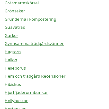
Gräsmatteskötsel
Grönsaker
Grunderna i kompostering
Guavaträd
Gurkor
Gynnsamma trädgårdsvänner
Hagtorn
Hallon
Helleborus
Hem och trädgård Recensioner
Hibiskus
Hjortfjäderormbunkar
Hollybuskar
Hortensior