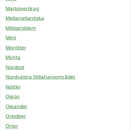
Marköverdrag
Mellanatlantiska
Miljöproblem
Mint
Morötter
Mynta
Nordost
Nordvästra Stillahavsområdet
Nötter
Ogräs
Oleander
Orkidéer
Örter