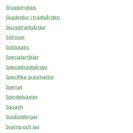
Shoppingtips
Skadedjur i trädgården
Skuggträdgårdar
Solrosor
Sötpotatis
Specialartiklar
Specialträdgårdar
Specifika gräsmattor
Spenat
Spindelväxter
Squash
Stadsodlingar
Svamp och lav