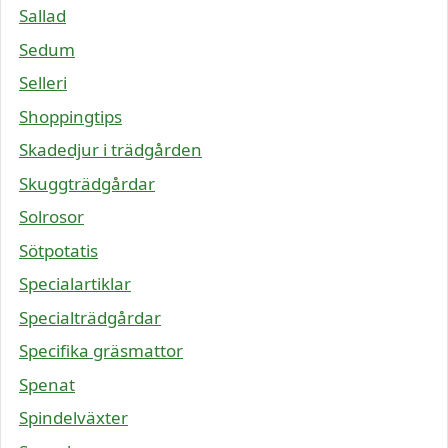
Sallad
Sedum
Selleri
Shoppingtips
Skadedjur i trädgården
Skuggträdgårdar
Solrosor
Sötpotatis
Specialartiklar
Specialträdgårdar
Specifika gräsmattor
Spenat
Spindelväxter