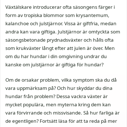
Växtälskare introducerar ofta säsongens färger i
form av tropiska blommor som krysantemum,
kalanchoe och julstjärnor. Vissa är giftfria, medan
andra kan vara giftiga. Julstjärnor är omtyckta som
säsongsbetonade prydnadsväxter och hålls ofta
som krukväxter långt efter att julen är över. Men
om du har hundar i din omgivning undrar du
kanske om julstjärnor är giftiga för hundar?
Om de orsakar problem, vilka symptom ska du då
vara uppmärksam på? Och hur skyddar du dina
hundar från problem? Dessa vackra växter är
mycket populära, men myterna kring dem kan
vara förvirrande och missvisande. Så hur farliga är
de egentligen? Fortsätt läsa för att ta reda på mer