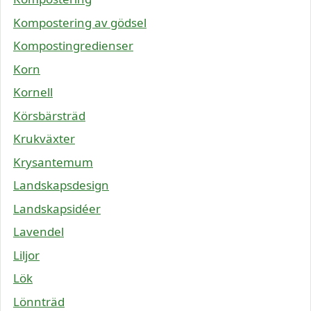
Kompostering av gödsel
Kompostingredienser
Korn
Kornell
Körsbärsträd
Krukväxter
Krysantemum
Landskapsdesign
Landskapsidéer
Lavendel
Liljor
Lök
Lönnträd