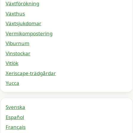
Växtförökning
Växthus
Växtsjukdomar
Vermikompostering
Viburnum
Vinstockar
Vitlök
Xeriscape-trädgårdar
Yucca
Svenska
Español
Français