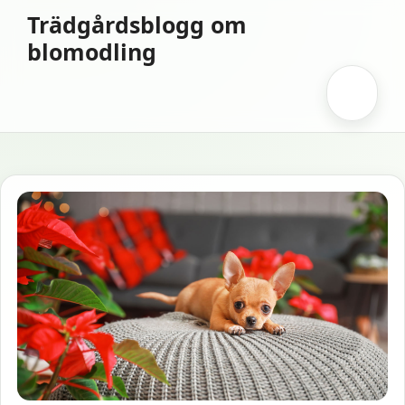
Hoppa
Trädgårdsblogg om
till
blomodling
innehåll
Meny