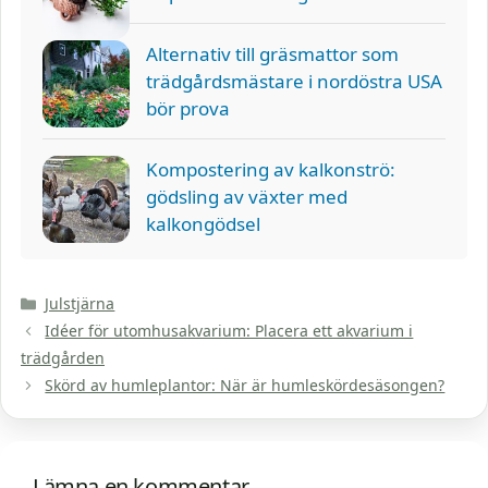
Alternativ till gräsmattor som
trädgårdsmästare i nordöstra USA
bör prova
Kompostering av kalkonströ:
gödsling av växter med
kalkongödsel
Kategorier
Julstjärna
Idéer för utomhusakvarium: Placera ett akvarium i
trädgården
Skörd av humleplantor: När är humleskördesäsongen?
Lämna en kommentar