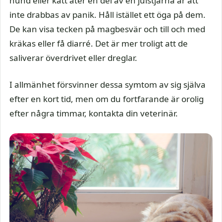
hund eller katt äter en del av en julstjärna är att
inte drabbas av panik. Håll istället ett öga på dem.
De kan visa tecken på magbesvär och till och med
kräkas eller få diarré. Det är mer troligt att de
saliverar överdrivet eller dreglar.
I allmänhet försvinner dessa symtom av sig själva
efter en kort tid, men om du fortfarande är orolig
efter några timmar, kontakta din veterinär.