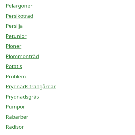
Pelargoner
Persikoträd
Persilja
Petunior
Pioner
Plommonträd
Potatis
Problem
Prydnads trädgårdar
Prydnadsgräs
Pumpor
Rabarber
Rädisor