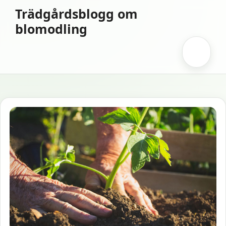
Hoppa
Trädgårdsblogg om
till
blomodling
innehåll
Meny