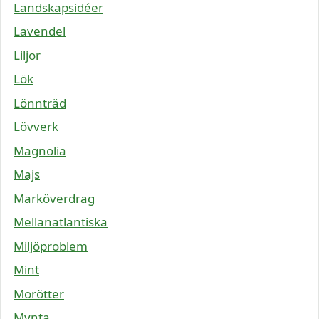
Landskapsidéer
Lavendel
Liljor
Lök
Lönnträd
Lövverk
Magnolia
Majs
Marköverdrag
Mellanatlantiska
Miljöproblem
Mint
Morötter
Mynta