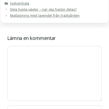
Kategorier
Sydcentrala
Dela hosta-växter – när ska hostor delas?
Matlagning med lavendel från trädgården
Lämna en kommentar
Kommentar
Namn