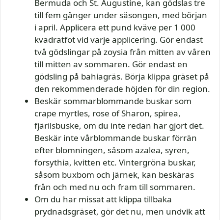
Bermuda och St. Augustine, kan gödslas tre
till fem gånger under säsongen, med början
i april. Applicera ett pund kväve per 1 000
kvadratfot vid varje applicering. Gör endast
två gödslingar på zoysia från mitten av våren
till mitten av sommaren. Gör endast en
gödsling på bahiagräs. Börja klippa gräset på
den rekommenderade höjden för din region.
Beskär sommarblommande buskar som
crape myrtles, rose of Sharon, spirea,
fjärilsbuske, om du inte redan har gjort det.
Beskär inte vårblommande buskar förrän
efter blomningen, såsom azalea, syren,
forsythia, kvitten etc. Vintergröna buskar,
såsom buxbom och järnek, kan beskäras
från och med nu och fram till sommaren.
Om du har missat att klippa tillbaka
prydnadsgräset, gör det nu, men undvik att