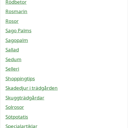
Rödbetor
Rosmarin
Rosor
Sago Palms
Sagopalm
Sallad
Sedum
Selleri
Shoppingtips
Skadedjur i trädgården
Skuggträdgårdar
Solrosor
Sötpotatis
Specialartiklar