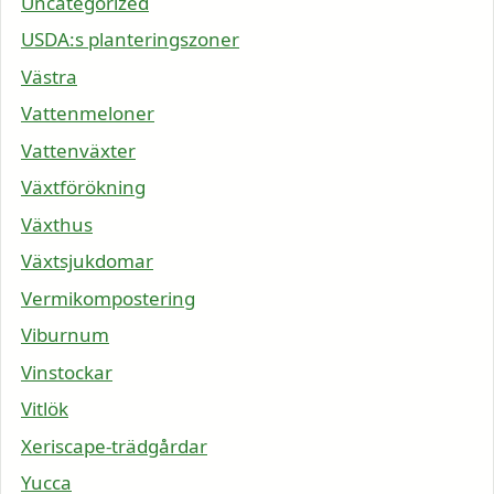
Uncategorized
USDA:s planteringszoner
Västra
Vattenmeloner
Vattenväxter
Växtförökning
Växthus
Växtsjukdomar
Vermikompostering
Viburnum
Vinstockar
Vitlök
Xeriscape-trädgårdar
Yucca