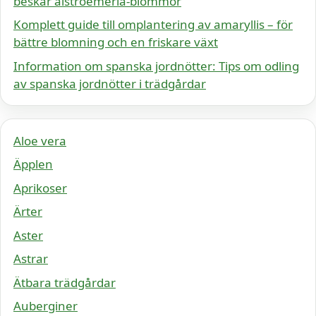
beskär alstroemeria-blommor
Komplett guide till omplantering av amaryllis – för
bättre blomning och en friskare växt
Information om spanska jordnötter: Tips om odling
av spanska jordnötter i trädgårdar
Aloe vera
Äpplen
Aprikoser
Ärter
Aster
Astrar
Ätbara trädgårdar
Auberginer