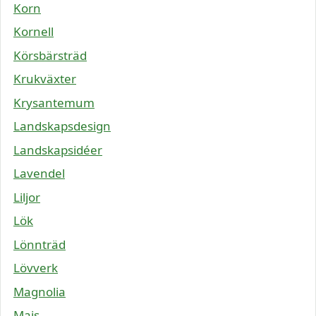
Korn
Kornell
Körsbärsträd
Krukväxter
Krysantemum
Landskapsdesign
Landskapsidéer
Lavendel
Liljor
Lök
Lönnträd
Lövverk
Magnolia
Majs