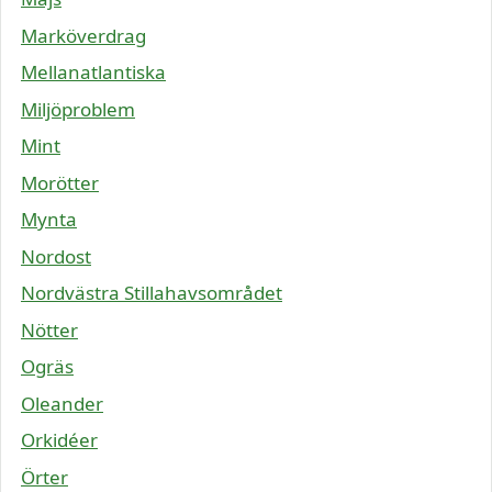
Marköverdrag
Mellanatlantiska
Miljöproblem
Mint
Morötter
Mynta
Nordost
Nordvästra Stillahavsområdet
Nötter
Ogräs
Oleander
Orkidéer
Örter