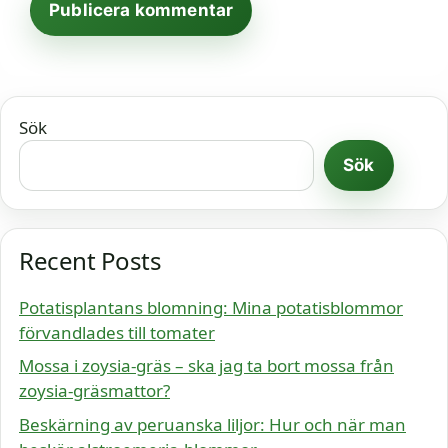
Sök
Sök
Recent Posts
Potatisplantans blomning: Mina potatisblommor
förvandlades till tomater
Mossa i zoysia-gräs – ska jag ta bort mossa från
zoysia-gräsmattor?
Beskärning av peruanska liljor: Hur och när man