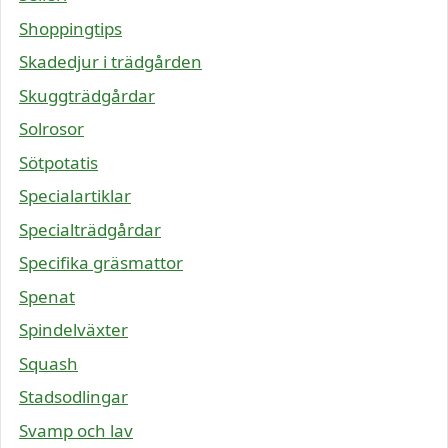
Shoppingtips
Skadedjur i trädgården
Skuggträdgårdar
Solrosor
Sötpotatis
Specialartiklar
Specialträdgårdar
Specifika gräsmattor
Spenat
Spindelväxter
Squash
Stadsodlingar
Svamp och lav