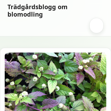
Hoppa
Trädgårdsblogg om
till
blomodling
innehåll
Meny