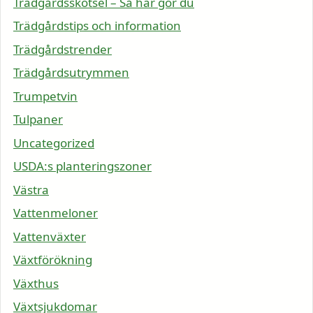
Trädgårdsskötsel – Så här gör du
Trädgårdstips och information
Trädgårdstrender
Trädgårdsutrymmen
Trumpetvin
Tulpaner
Uncategorized
USDA:s planteringszoner
Västra
Vattenmeloner
Vattenväxter
Växtförökning
Växthus
Växtsjukdomar