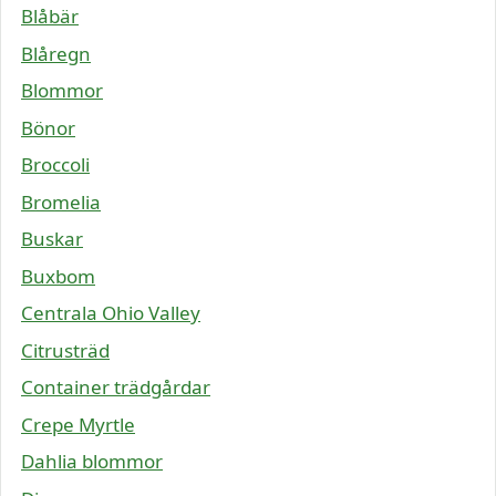
Blåbär
Blåregn
Blommor
Bönor
Broccoli
Bromelia
Buskar
Buxbom
Centrala Ohio Valley
Citrusträd
Container trädgårdar
Crepe Myrtle
Dahlia blommor