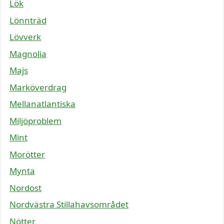
Lök
Lönnträd
Lövverk
Magnolia
Majs
Marköverdrag
Mellanatlantiska
Miljöproblem
Mint
Morötter
Mynta
Nordost
Nordvästra Stillahavsområdet
Nötter