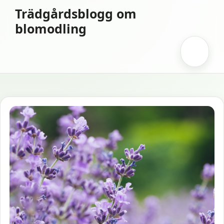
Hoppa
Trädgårdsblogg om
till
blomodling
innehåll
Meny