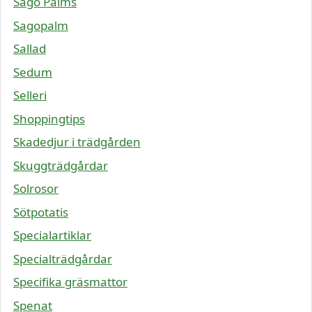
Sago Palms
Sagopalm
Sallad
Sedum
Selleri
Shoppingtips
Skadedjur i trädgården
Skuggträdgårdar
Solrosor
Sötpotatis
Specialartiklar
Specialträdgårdar
Specifika gräsmattor
Spenat