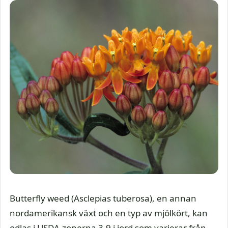
Butterfly weed (Asclepias tuberosa), en annan
nordamerikansk växt och en typ av mjölkört, kan
odlas i USDA-zonerna 3-9 i jord som varierar från