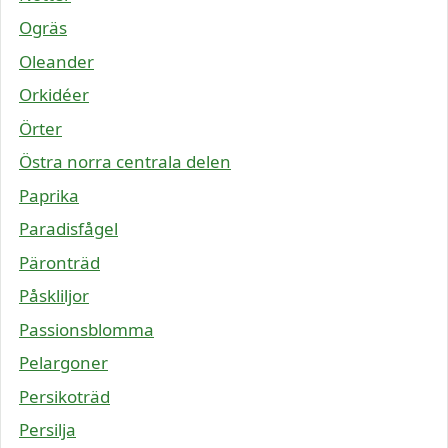
Ogräs
Oleander
Orkidéer
Örter
Östra norra centrala delen
Paprika
Paradisfågel
Päronträd
Påskliljor
Passionsblomma
Pelargoner
Persikoträd
Persilja