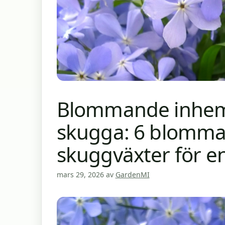
Blommande inhems
skugga: 6 blomm
skuggväxter för en
mars 29, 2026
av
GardenMI