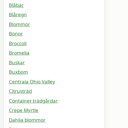
Blåbär
Blåregn
Blommor
Bönor
Broccoli
Bromelia
Buskar
Buxbom
Centrala Ohio Valley
Citrusträd
Container trädgårdar
Crepe Myrtle
Dahlia blommor