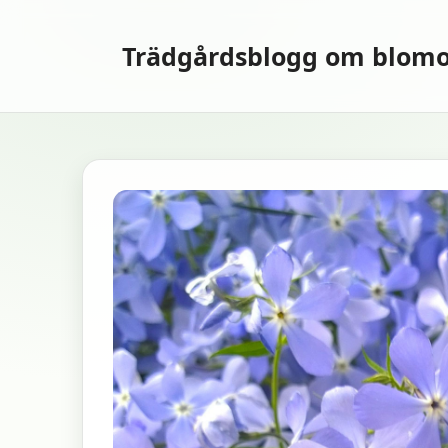
Hoppa
till
Trädgårdsblogg om blomo
innehåll