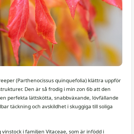
reeper (Parthenocissus quinquefolia) klättra uppför
strukturer. Den är så frodig i min zon 6b att den
 den perfekta lättskötta, snabbväxande, lövfällande
ar täckning och avskildhet i skuggiga till soliga
vinstock i familjen Vitaceae, som är infödd i