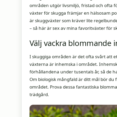
områden utgör livsmiljö, fristad och oft
växter för skugga främjar en hälsosam popu
är skuggväxter som kräver lite regelbunde
– så här är sex av mina favoritväxter för 
Välj vackra blommande 
I skuggiga områden är det ofta svårt att 
växterna är inhemska i området. Inhemska 
förhållandena under tusentals år, så de ha
Om biologisk mångfald är ditt mål bör du 
området. Prova dessa fantastiska blomma
trädgård.