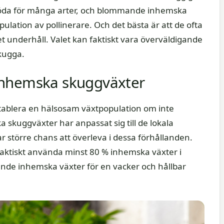
a föda för många arter, och blommande inhemska
lation av pollinerare. Och det bästa är att de ofta
t underhåll. Valet kan faktiskt vara överväldigande
skugga.
inhemska skuggväxter
etablera en hälsosam växtpopulation om inte
skuggväxter har anpassat sig till de lokala
r större chans att överleva i dessa förhållanden.
faktiskt använda minst 80 % inhemska växter i
nde inhemska växter för en vacker och hållbar