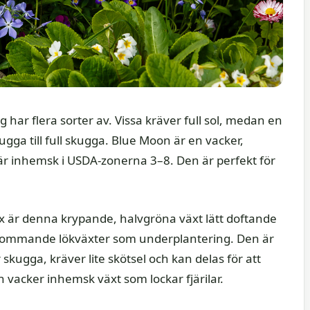
 har flera sorter av. Vissa kräver full sol, medan en
gga till full skugga. Blue Moon är en vacker,
 inhemsk i USDA-zonerna 3–8. Den är perfekt för
lox är denna krypande, halvgröna växt lätt doftande
blommande lökväxter som underplantering. Den är
skugga, kräver lite skötsel och kan delas för att
 En vacker inhemsk växt som lockar fjärilar.