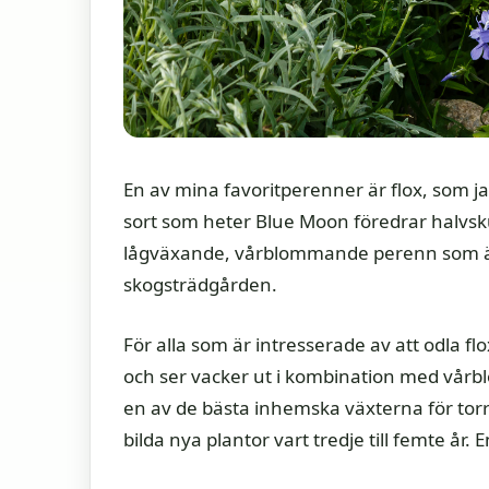
En av mina favoritperenner är flox, som jag
sort som heter Blue Moon föredrar halvsku
lågväxande, vårblommande perenn som är
skogsträdgården.
För alla som är intresserade av att odla f
och ser vacker ut i kombination med vår
en av de bästa inhemska växterna för torr 
bilda nya plantor vart tredje till femte år.