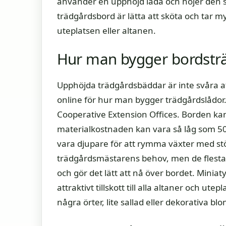
använder en upphöjd låda och höjer den så
trädgårdsbord är lätta att sköta och tar myc
uteplatsen eller altanen.
Hur man bygger bordstr
Upphöjda trädgårdsbäddar är inte svåra at
online för hur man bygger trädgårdslådor. G
Cooperative Extension Offices. Borden ka
materialkostnaden kan vara så låg som 50 
vara djupare för att rymma växter med stö
trädgårdsmästarens behov, men de flesta 
och gör det lätt att nå över bordet. Miniat
attraktivt tillskott till alla altaner och ut
några örter, lite sallad eller dekorativa bl