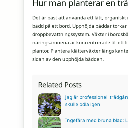
Hur man planterar en trä
Det är bäst att använda ett lätt, organisk
bädd på ett bord. Upphöjda bäddar torkar sn
droppbevattningssystem. Växter i bordsbä
näringsämnena är koncentrerade till ett l
plantor. Plantera klätterväxter längs kante
sidan av den upphöjda bädden.
Related Posts
Jag är professionell trädgår
skulle odla igen
Ingefära med bruna blad: Lä