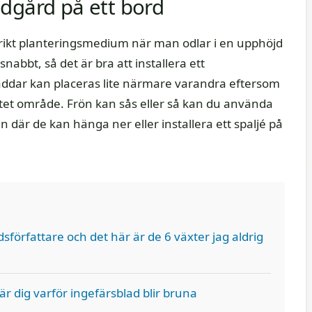
dgård på ett bord
t rikt planteringsmedium när man odlar i en upphöjd
abbt, så det är bra att installera ett
ddar kan placeras lite närmare varandra eftersom
itet område. Frön kan sås eller så kan du använda
n där de kan hänga ner eller installera ett spaljé på
dsförfattare och det här är de 6 växter jag aldrig
r dig varför ingefärsblad blir bruna