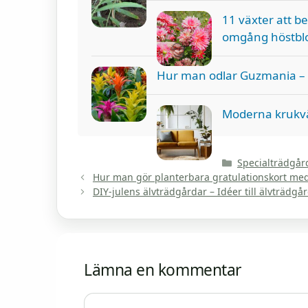
11 växter att b
omgång höstb
Hur man odlar Guzmania – 
Moderna krukvä
Kategorier
Specialträdgår
Hur man gör planterbara gratulationskort med 
DIY-julens älvträdgårdar – Idéer till älvträdgår
Lämna en kommentar
Kommentar