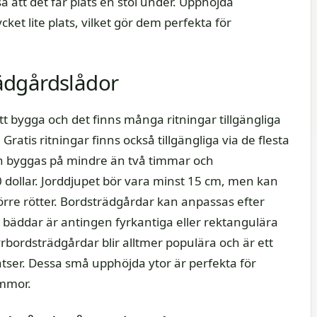
 att det får plats en stol under. Upphöjda
ket lite plats, vilket gör dem perfekta för
ädgårdslådor
t bygga och det finns många ritningar tillgängliga
ratis ritningar finns också tillgängliga via de flesta
n byggas på mindre än två timmar och
dollar. Jorddjupet bör vara minst 15 cm, men kan
rre rötter. Bordsträdgårdar kan anpassas efter
bäddar är antingen fyrkantiga eller rektangulära
yrbordsträdgårdar blir alltmer populära och är ett
eplatser. Dessa små upphöjda ytor är perfekta för
ommor.