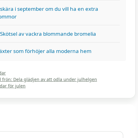
eskära i september om du vill ha en extra
lommor
Skötsel av vackra blommande bromelia
xter som förhöjer alla moderna hem
dar
frön: Dela glädjen av att odla under julhelgen
dar för julen