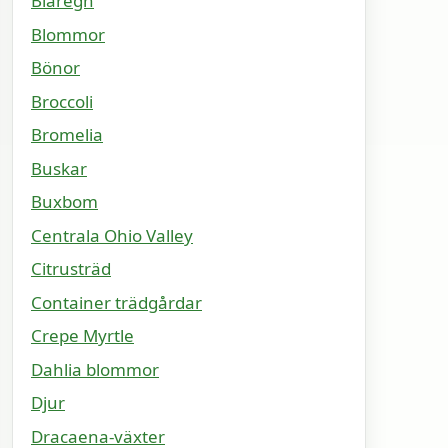
Blåregn
Blommor
Bönor
Broccoli
Bromelia
Buskar
Buxbom
Centrala Ohio Valley
Citrusträd
Container trädgårdar
Crepe Myrtle
Dahlia blommor
Djur
Dracaena-växter