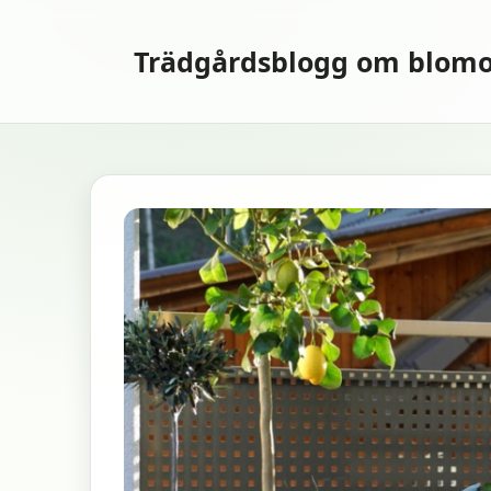
Hoppa
till
Trädgårdsblogg om blomo
innehåll