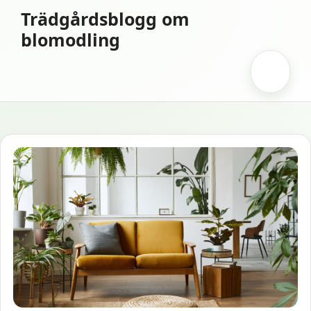
Hoppa
Trädgårdsblogg om
till
blomodling
innehåll
Meny