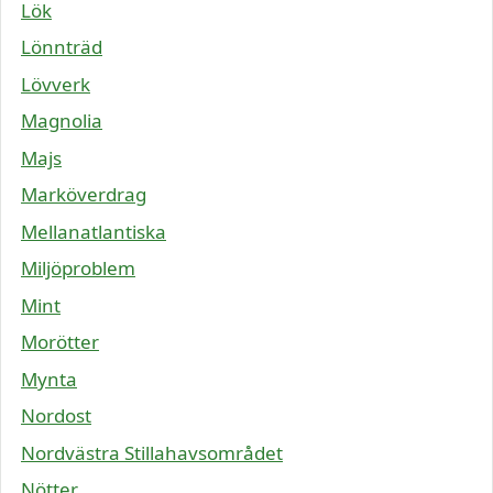
Lök
Lönnträd
Lövverk
Magnolia
Majs
Marköverdrag
Mellanatlantiska
Miljöproblem
Mint
Morötter
Mynta
Nordost
Nordvästra Stillahavsområdet
Nötter