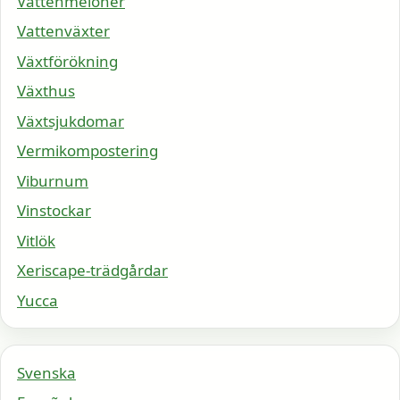
Vattenmeloner
Vattenväxter
Växtförökning
Växthus
Växtsjukdomar
Vermikompostering
Viburnum
Vinstockar
Vitlök
Xeriscape-trädgårdar
Yucca
Svenska