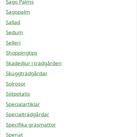
Sago Palms
Sagopalm
Sallad
Sedum
Selleri
Shoppingtips
Skadedjur i trädgården
Skuggträdgårdar
Solrosor
Sötpotatis
Specialartiklar
Specialträdgårdar
Specifika gräsmattor
Spenat