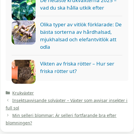
De hetaste krukväxterna 2025 –
vad du ska hålla utkik efter
Olika typer av vitlök förklarade: De
bästa sorterna av hårdhalsad,
mjukhalsad och elefantvitlök att
odla
Vikten av friska rötter – Hur ser
friska rötter ut?
Kategorier
Krukväxter
Insektsavvisande solväxter – Växter som avvisar insekter i
full sol
Min selleri blommar: Är selleri fortfarande bra efter
blomningen?