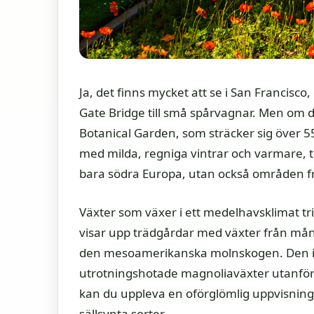
Ja, det finns mycket att se i San Francisco
Gate Bridge till små spårvagnar. Men om du
Botanical Garden, som sträcker sig över 5
med milda, regniga vintrar och varmare, t
bara södra Europa, utan också områden frå
Växter som växer i ett medelhavsklimat tri
visar upp trädgårdar med växter från mång
den mesoamerikanska molnskogen. Den in
utrotningshotade magnoliaväxter utanför 
kan du uppleva en oförglömlig uppvisnin
sällsynta sorter.