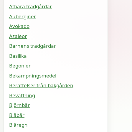
Ätbara trädgårdar
Auberginer
Avokado
Azaleor
Barnens trädgårdar
Basilika
Begonier
Bekämpningsmedel
Berättelser från bakgården
Bevattning
Björnbär
Blåbär
Blåregn