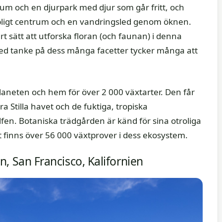
um och en djurpark med djur som går fritt, och
pligt centrum och en vandringsled genom öknen.
t sätt att utforska floran (och faunan) i denna
med tanke på dess många facetter tycker många att
neten och hem för över 2 000 växtarter. Den får
 Stilla havet och de fuktiga, tropiska
. Botaniska trädgården är känd för sina otroliga
 finns över 56 000 växtprover i dess ekosystem.
n, San Francisco, Kalifornien