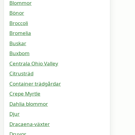
Blommor
Bönor
Broccoli
Bromelia
Buskar
Buxbom
Centrala Ohio Valley
Citrusträd
Container trädgårdar
Crepe Myrtle
Dahlia blommor
Djur
Dracaena-växter
Druvor