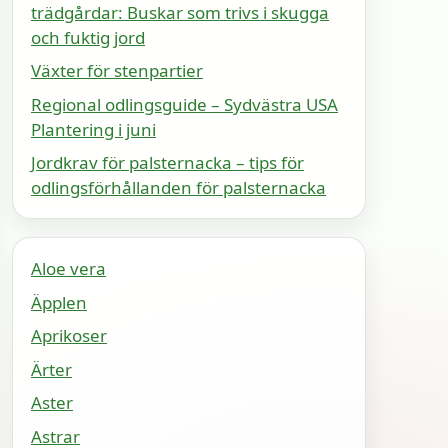
trädgårdar: Buskar som trivs i skugga
och fuktig jord
Växter för stenpartier
Regional odlingsguide – Sydvästra USA
Plantering i juni
Jordkrav för palsternacka – tips för
odlingsförhållanden för palsternacka
Aloe vera
Äpplen
Aprikoser
Ärter
Aster
Astrar