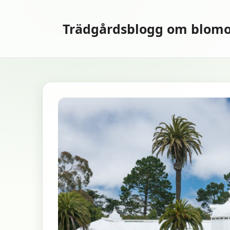
Hoppa
till
Trädgårdsblogg om blomo
innehåll