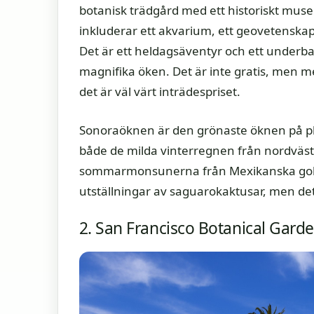
botanisk trädgård med ett historiskt muse
inkluderar ett akvarium, ett geovetenska
Det är ett heldagsäventyr och ett underbar
magnifika öken. Det är inte gratis, men 
det är väl värt inträdespriset.
Sonoraöknen är den grönaste öknen på pla
både de milda vinterregnen från nordvästra
sommarmonsunerna från Mexikanska golfen
utställningar av saguarokaktusar, men det
2. San Francisco Botanical Garde