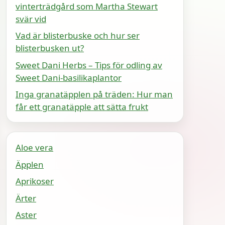
vinterträdgård som Martha Stewart
svär vid
Vad är blisterbuske och hur ser
blisterbusken ut?
Sweet Dani Herbs – Tips för odling av
Sweet Dani-basilikaplantor
Inga granatäpplen på träden: Hur man
får ett granatäpple att sätta frukt
Aloe vera
Äpplen
Aprikoser
Ärter
Aster