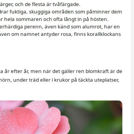
rger, och de flesta är tvåfärgade.
drar fuktiga, skuggiga områden som påminner dem
 hela sommaren och ofta långt in på hösten.
rhärdiga perenn, även känd som alumrot, har en
ven om namnet antyder rosa, finns korallklockans
a år efter år, men när det gäller ren blomkraft är de
hörn, under träd eller i krukor på täckta uteplatser,