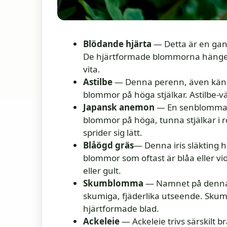
Blödande hjärta
— Detta är en gan
De hjärtformade blommorna hänger 
vita.
Astilbe
— Denna perenn, även känd s
blommor på höga stjälkar. Astilbe-väx
Japansk anemon
— En senblommand
blommor på höga, tunna stjälkar i 
sprider sig lätt.
Blåögd gräs
— Denna iris släkting 
blommor som oftast är blåa eller viol
eller gult.
Skumblomma
— Namnet på denna f
skumiga, fjäderlika utseende. Skum
hjärtformade blad.
Ackeleie
— Ackeleie trivs särskilt 