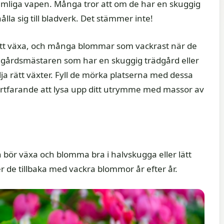
liga vapen. Många tror att om de har en skuggig
ålla sig till bladverk. Det stämmer inte!
r att växa, och många blommar som vackrast när de
rädgårdsmästaren som har en skuggig trädgård eller
a rätt växter. Fyll de mörka platserna med dessa
tfarande att lysa upp ditt utrymme med massor av
bör växa och blomma bra i halvskugga eller lätt
de tillbaka med vackra blommor år efter år.