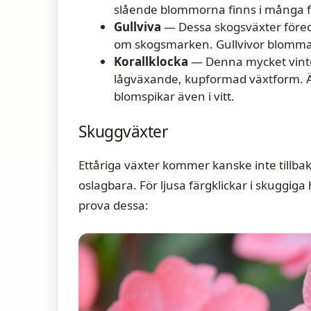
slående blommorna finns i många fä
Gullviva
— Dessa skogsväxter före
om skogsmarken. Gullvivor blommar
Korallklocka
— Denna mycket vinte
lågväxande, kupformad växtform. Ä
blomspikar även i vitt.
Skuggväxter
Ettåriga växter kommer kanske inte tillbak
oslagbara. För ljusa färgklickar i skuggiga 
prova dessa: