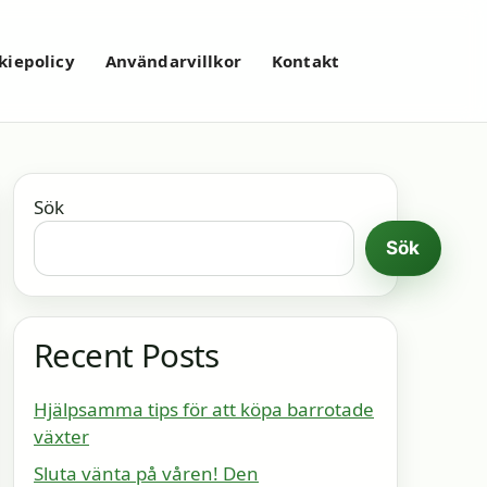
kiepolicy
Användarvillkor
Kontakt
Sök
Sök
Recent Posts
Hjälpsamma tips för att köpa barrotade
växter
Sluta vänta på våren! Den