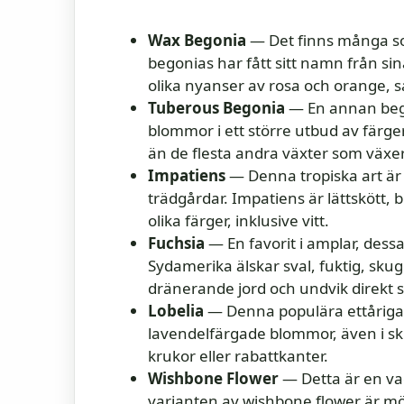
Wax Begonia
— Det finns många sor
begonias har fått sitt namn från si
olika nyanser av rosa och orange, sa
Tuberous Begonia
— En annan bego
blommor i ett större utbud av färge
än de flesta andra växter som växer
Impatiens
— Denna tropiska art är 
trädgårdar. Impatiens är lättskött,
olika färger, inklusive vitt.
Fuchsia
— En favorit i amplar, des
Sydamerika älskar sval, fuktig, skug
dränerande jord och undvik direkt 
Lobelia
— Denna populära ettåriga v
lavendelfärgade blommor, även i sku
krukor eller rabattkanter.
Wishbone Flower
— Detta är en v
varianten av wishbone flower är mör