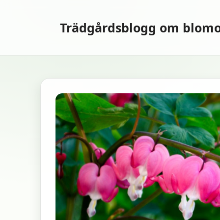
Hoppa
till
Trädgårdsblogg om blomo
innehåll