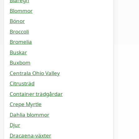
Blåregn
Blommor
Bönor
Broccoli
Bromelia
Buskar
Buxbom
Centrala Ohio Valley
Citrusträd
Container trädgårdar
Crepe Myrtle
Dahlia blommor
Djur
Dracaena-växter