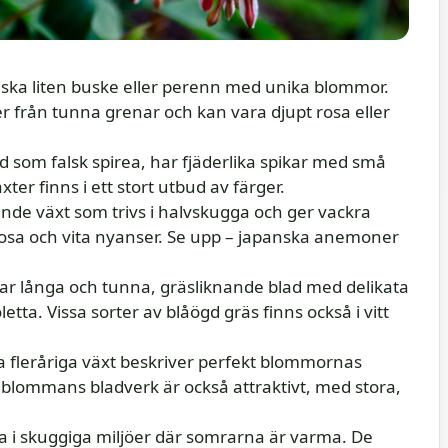
ska liten buske eller perenn med unika blommor.
från tunna grenar och kan vara djupt rosa eller
om falsk spirea, har fjäderlika spikar med små
ter finns i ett stort utbud av färger.
e växt som trivs i halvskugga och ger vackra
rosa och vita nyanser. Se upp – japanska anemoner
har långa och tunna, gräsliknande blad med delikata
etta. Vissa sorter av blåögd gräs finns också i vitt
leråriga växt beskriver perfekt blommornas
blommans bladverk är också attraktivt, med stora,
bra i skuggiga miljöer där somrarna är varma. De