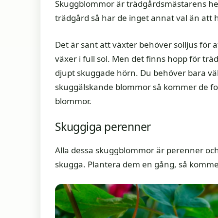
Skuggblommor är trädgårdsmästarens hem
trädgård så har de inget annat val än att h
Det är sant att växter behöver solljus fö
växer i full sol. Men det finns hopp för t
djupt skuggade hörn. Du behöver bara välj
skuggälskande blommor så kommer de for
blommor.
Skuggiga perenner
Alla dessa skuggblommor är perenner och 
skugga. Plantera dem en gång, så kommer 