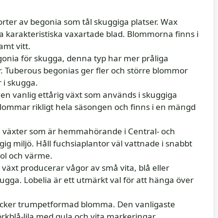
ter av begonia som tål skuggiga platser. Wax
na karakteristiska vaxartade blad. Blommorna finns i
mt vitt.
nia för skugga, denna typ har mer pråliga
r. Tuberous begonias ger fler och större blommor
 i skugga.
en vanlig ettårig växt som används i skuggiga
 blommar rikligt hela säsongen och finns i en mängd
sa växter som är hemmahörande i Central- och
gig miljö. Håll fuchsiaplantor väl vattnade i snabbt
sol och värme.
äxt producerar vågor av små vita, blå eller
gga. Lobelia är ett utmärkt val för att hänga över
acker trumpetformad blomma. Den vanligaste
kblå-lila med gula och vita markeringar.