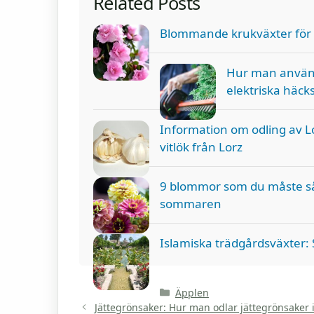
Related Posts
Blommande krukväxter för 
Hur man använd
elektriska häck
Information om odling av Lor
vitlök från Lorz
9 blommor som du måste så i 
sommaren
Islamiska trädgårdsväxter:
Kategorier
Äpplen
Jättegrönsaker: Hur man odlar jättegrönsaker 