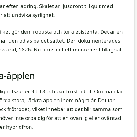
fter lagring. Skalet är ljusgrönt till gult med
r att undvika syrlighet.
ilket gör dem robusta och torkresistenta. Det är en
när den odlas på det sättet. Den dokumenterades
yssland, 1826. Nu finns det ett monument tillägnat
a-äpplen
hetszoner 3 till 8 och bär frukt tidigt. Om man lär
rda stora, läckra äpplen inom några år. Det tar
dock frötroget, vilket innebär att det blir samma som
över inte oroa dig för att en ovanlig eller oväntad
er hybridfrön.