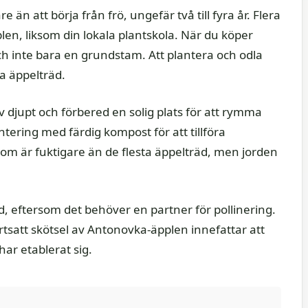
än att börja från frö, ungefär två till fyra år. Flera
en, liksom din lokala plantskola. När du köper
t och inte bara en grundstam. Att plantera och odla
ra äppelträd.
 djupt och förbered en solig plats för att rymma
tering med färdig kompost för att tillföra
som är fuktigare än de flesta äppelträd, men jorden
 eftersom det behöver en partner för pollinering.
rtsatt skötsel av Antonovka-äpplen innefattar att
ar etablerat sig.