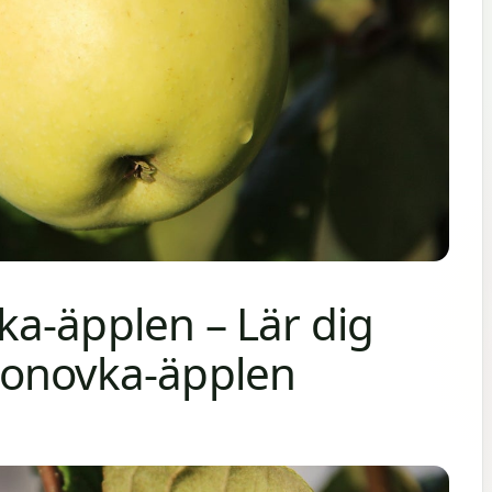
a-äpplen – Lär dig
tonovka-äpplen