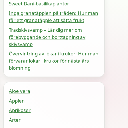
Sweet Dani-basilikaplantor
Inga granatäpplen på träden: Hur man
får ett granatäpple att sätta frukt
Trädskivsvamp – Lär dig mer om
förebyggande och borttagning av
skivsvamp
Övervintring av lökar i krukor: Hur man
förvarar lökar i krukor för nästa års
blomning
Aloe vera
Äpplen
Aprikoser
Ärter