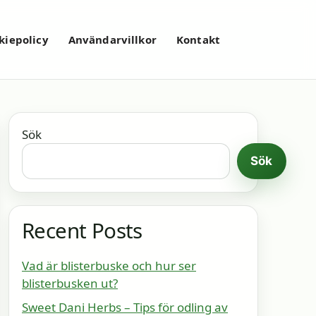
kiepolicy
Användarvillkor
Kontakt
Sök
Sök
Recent Posts
Vad är blisterbuske och hur ser
blisterbusken ut?
Sweet Dani Herbs – Tips för odling av