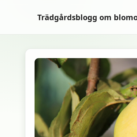
Hoppa
till
Trädgårdsblogg om blomo
innehåll