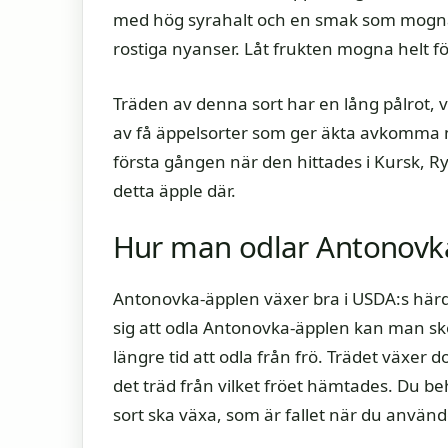
med hög syrahalt och en smak som mognar e
rostiga nyanser. Låt frukten mogna helt fö
Träden av denna sort har en lång pålrot, v
av få äppelsorter som ger äkta avkomma 
första gången när den hittades i Kursk, R
detta äpple där.
Hur man odlar Antonovk
Antonovka-äpplen växer bra i USDA:s härdig
sig att odla Antonovka-äpplen kan man skö
längre tid att odla från frö. Trädet växer 
det träd från vilket fröet hämtades. Du beh
sort ska växa, som är fallet när du använd