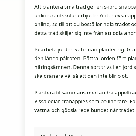
Att plantera små träd ger en skörd snabbare 
onlineplantskolor erbjuder Antonovka-äppl
online, se till att du beställer hela träde
detta träd skiljer sig inte från att odla and
Bearbeta jorden väl innan plantering. Gräv
den långa pålroten. Bättra jorden före plan
näringsämnen. Denna sort trivs i en jord 
ska dränera väl så att den inte blir blöt.
Plantera tillsammans med andra äppelträd,
Vissa odlar crabapples som pollinerare. Fo
vattna och gödsla regelbundet när trädet h