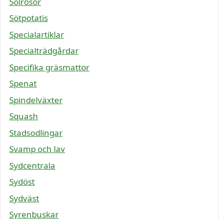
Solrosor
Sötpotatis
Specialartiklar
Specialträdgårdar
Specifika gräsmattor
Spenat
Spindelväxter
Squash
Stadsodlingar
Svamp och lav
Sydcentrala
Sydöst
Sydväst
Syrenbuskar