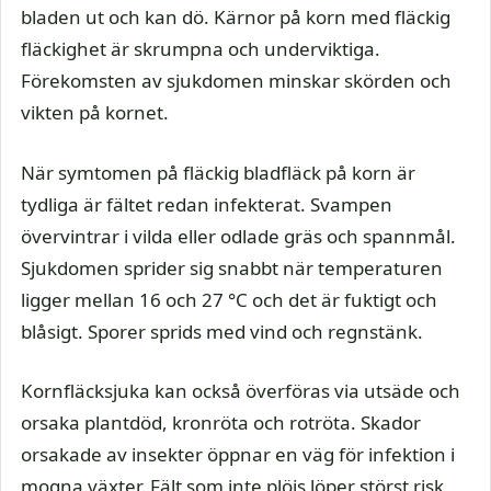
bladen ut och kan dö. Kärnor på korn med fläckig
fläckighet är skrumpna och underviktiga.
Förekomsten av sjukdomen minskar skörden och
vikten på kornet.
När symtomen på fläckig bladfläck på korn är
tydliga är fältet redan infekterat. Svampen
övervintrar i vilda eller odlade gräs och spannmål.
Sjukdomen sprider sig snabbt när temperaturen
ligger mellan 16 och 27 °C och det är fuktigt och
blåsigt. Sporer sprids med vind och regnstänk.
Kornfläcksjuka kan också överföras via utsäde och
orsaka plantdöd, kronröta och rotröta. Skador
orsakade av insekter öppnar en väg för infektion i
mogna växter. Fält som inte plöjs löper störst risk