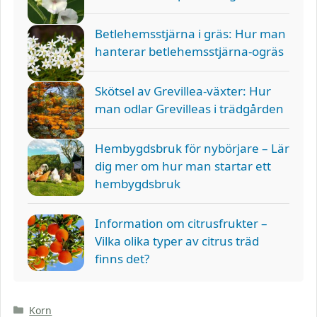
Betlehemsstjärna i gräs: Hur man
hanterar betlehemsstjärna-ogräs
Skötsel av Grevillea-växter: Hur
man odlar Grevilleas i trädgården
Hembygdsbruk för nybörjare – Lär
dig mer om hur man startar ett
hembygdsbruk
Information om citrusfrukter –
Vilka olika typer av citrus träd
finns det?
Kategorier
Korn