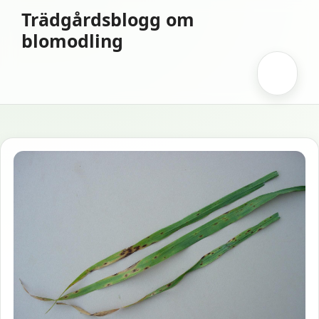
Hoppa
Trädgårdsblogg om
till
blomodling
innehåll
Meny