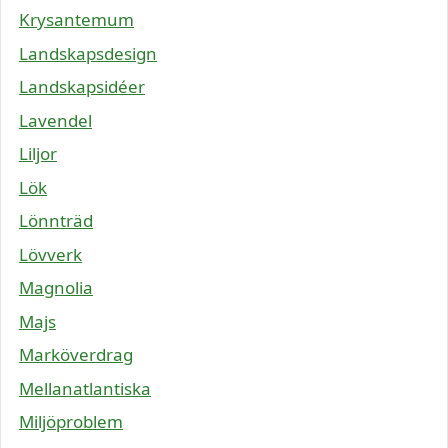
Krysantemum
Landskapsdesign
Landskapsidéer
Lavendel
Liljor
Lök
Lönnträd
Lövverk
Magnolia
Majs
Marköverdrag
Mellanatlantiska
Miljöproblem