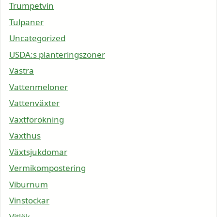
Trumpetvin
Tulpaner
Uncategorized
USDA:s planteringszoner
Västra
Vattenmeloner
Vattenväxter
Växtförökning
Växthus
Växtsjukdomar
Vermikompostering
Viburnum
Vinstockar
Vitlök