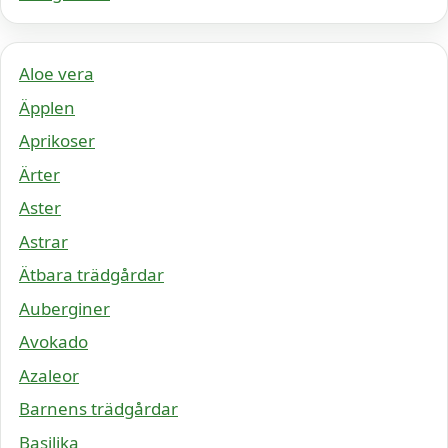
Aloe vera
Äpplen
Aprikoser
Ärter
Aster
Astrar
Ätbara trädgårdar
Auberginer
Avokado
Azaleor
Barnens trädgårdar
Basilika