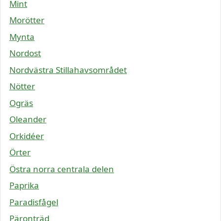
Mint
Morötter
Mynta
Nordost
Nordvästra Stillahavsområdet
Nötter
Ogräs
Oleander
Orkidéer
Örter
Östra norra centrala delen
Paprika
Paradisfågel
Päronträd