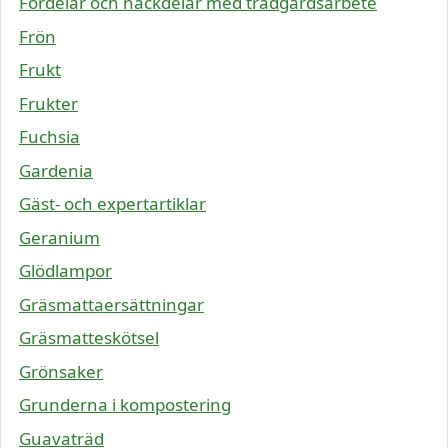
Fördelar och nackdelar med trädgårdsarbete
Frön
Frukt
Frukter
Fuchsia
Gardenia
Gäst- och expertartiklar
Geranium
Glödlampor
Gräsmattaersättningar
Gräsmatteskötsel
Grönsaker
Grunderna i kompostering
Guavaträd