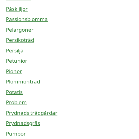
Påskliljor
Passionsblomma
Pelargoner
Persikoträd
Persilja
Petunior
Pioner
Plommonträd
Potatis
Problem
Prydnads trädgårdar
Prydnadsgräs
Pumpor