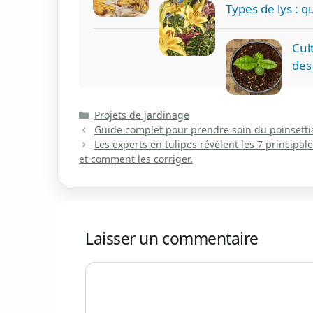
Types de lys : qu
Cult
des
Catégories
Projets de jardinage
Guide complet pour prendre soin du poinsettia :
Les experts en tulipes révèlent les 7 principal
et comment les corriger.
Laisser un commentaire
Commentaire