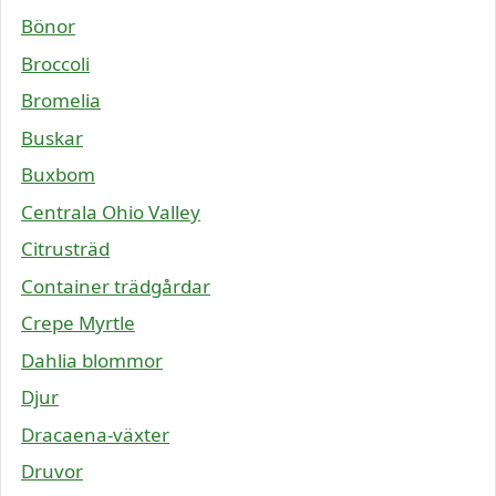
Bönor
Broccoli
Bromelia
Buskar
Buxbom
Centrala Ohio Valley
Citrusträd
Container trädgårdar
Crepe Myrtle
Dahlia blommor
Djur
Dracaena-växter
Druvor