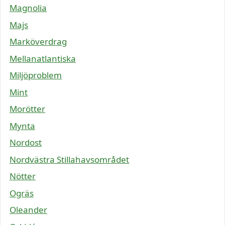
Magnolia
Majs
Marköverdrag
Mellanatlantiska
Miljöproblem
Mint
Morötter
Mynta
Nordost
Nordvästra Stillahavsområdet
Nötter
Ogräs
Oleander