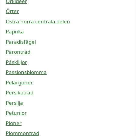
Orkidéer
Örter
Östra norra centrala delen
Paprika
Paradisfågel
Päronträd
Påskliljor
Passionsblomma
Pelargoner
Persikoträd
Persilja
Petunior
Pioner
Plommonträd