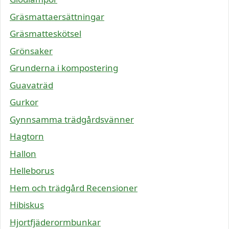
Gräsmattaersättningar
Gräsmatteskötsel
Grönsaker
Grunderna i kompostering
Guavaträd
Gurkor
Gynnsamma trädgårdsvänner
Hagtorn
Hallon
Helleborus
Hem och trädgård Recensioner
Hibiskus
Hjortfjäderormbunkar