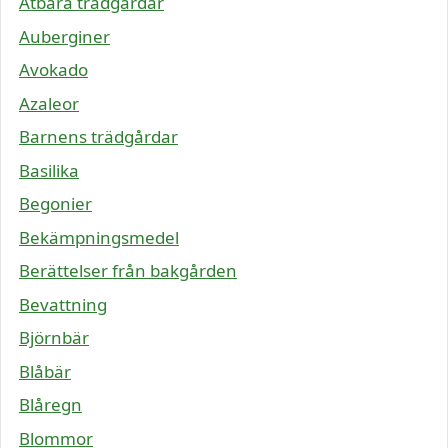
Ätbara trädgårdar
Auberginer
Avokado
Azaleor
Barnens trädgårdar
Basilika
Begonier
Bekämpningsmedel
Berättelser från bakgården
Bevattning
Björnbär
Blåbär
Blåregn
Blommor