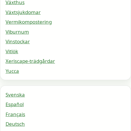
Växthus
Växtsjukdomar
Vermikompostering
Viburnum
Vinstockar
Vitlök
Xeriscape-trädgårdar
Yucca
Svenska
Español
Français
Deutsch