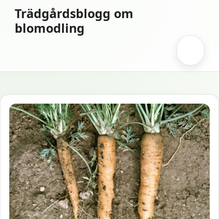
Hoppa
Trädgårdsblogg om
till
blomodling
innehåll
Meny