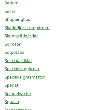
Sedum
Selleri
Shoppingtips
Skadedjur i trädgården
Skuggträdgårdar
Solrosor
Sötpotatis
Specialartiklar
Specialträdgårdar
Specifika gräsmattor
Spenat
Spindelväxter
Squash
Stadsodlingar