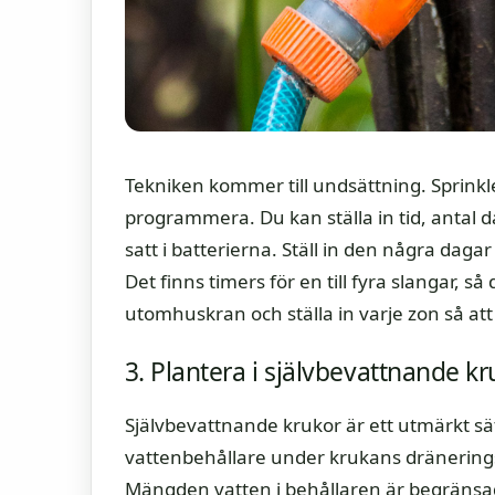
Tekniken kommer till undsättning. Sprinklert
programmera. Du kan ställa in tid, antal 
satt i batterierna. Ställ in den några dagar
Det finns timers för en till fyra slangar, så
utomhuskran och ställa in varje zon så att
3. Plantera i självbevattnande kr
Självbevattnande krukor är ett utmärkt sä
vattenbehållare under krukans dräneringsh
Mängden vatten i behållaren är begränsad a