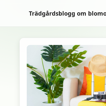
Hoppa
till
Trädgårdsblogg om blomo
innehåll