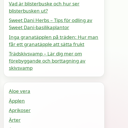
Vad är blisterbuske och hur ser
blisterbusken ut?
Sweet Dani Herbs – Tips för odling av
Sweet Dani-basilikaplantor
Inga granatäpplen på träden: Hur man
får ett granatäpple att sätta frukt
Trädskivsvamp – Lär dig mer om
förebyggande och borttagning av
skivsvamp
Aloe vera
Äpplen
Aprikoser
Ärter