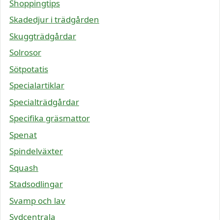
Shoppingtips
Skadedjur i trädgården
Skuggträdgårdar
Solrosor
Sötpotatis
Specialartiklar
Specialträdgårdar
Specifika gräsmattor
Spenat
Spindelväxter
Squash
Stadsodlingar
Svamp och lav
Sydcentrala