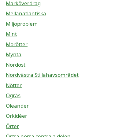
Marköverdrag
Mellanatlantiska
Miljöproblem
Mint
Morötter
Mynta
Nordost
Nordvästra Stillahavsområdet
Nötter
Ogräs
Oleander
Orkidéer
Örter
Östra norra centrala delen