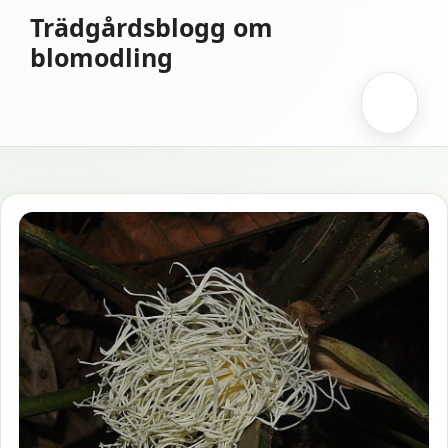
Hoppa
Trädgårdsblogg om
till
blomodling
innehåll
Meny