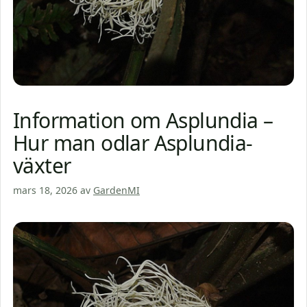
Information om Asplundia –
Hur man odlar Asplundia-
växter
mars 18, 2026
av
GardenMI