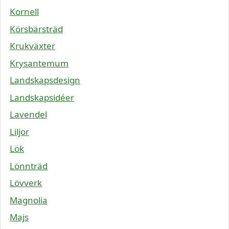
Kornell
Körsbärsträd
Krukväxter
Krysantemum
Landskapsdesign
Landskapsidéer
Lavendel
Liljor
Lök
Lönnträd
Lövverk
Magnolia
Majs