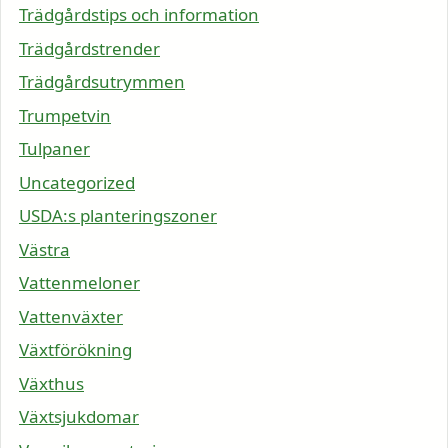
Trädgårdstips och information
Trädgårdstrender
Trädgårdsutrymmen
Trumpetvin
Tulpaner
Uncategorized
USDA:s planteringszoner
Västra
Vattenmeloner
Vattenväxter
Växtförökning
Växthus
Växtsjukdomar