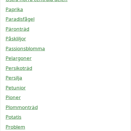
Paprika
Paradisfågel
Päronträd
Påskliljor
Passionsblomma
Pelargoner
Persikoträd
Persilja
Petunior
Pioner
Plommonträd
Potatis
Problem