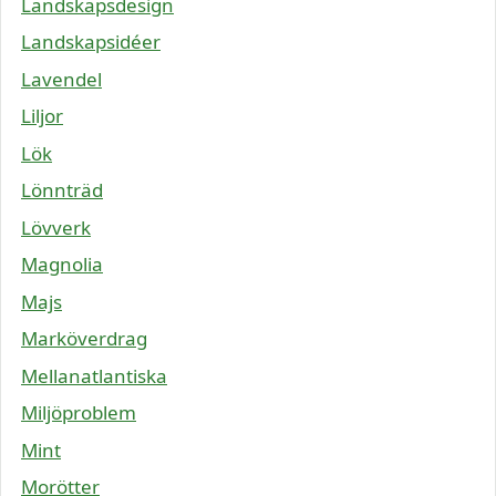
Landskapsdesign
Landskapsidéer
Lavendel
Liljor
Lök
Lönnträd
Lövverk
Magnolia
Majs
Marköverdrag
Mellanatlantiska
Miljöproblem
Mint
Morötter