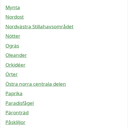
Mynta
Nordost
Nordvästra Stillahavsområdet
Nötter
Ogräs
Oleander
Orkidéer
Örter
Östra norra centrala delen
Paprika
Paradisfågel
Päronträd
Påskliljor