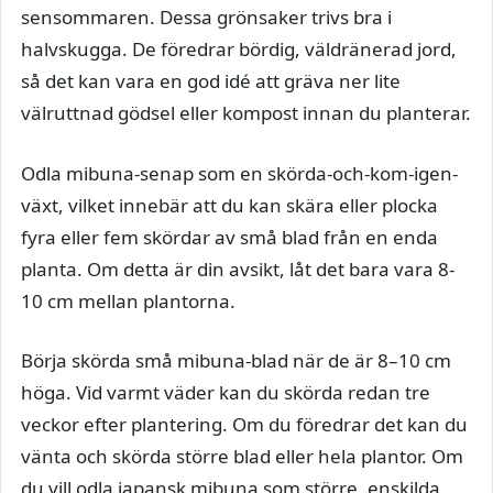
sensommaren. Dessa grönsaker trivs bra i
halvskugga. De föredrar bördig, väldränerad jord,
så det kan vara en god idé att gräva ner lite
välruttnad gödsel eller kompost innan du planterar.
Odla mibuna-senap som en skörda-och-kom-igen-
växt, vilket innebär att du kan skära eller plocka
fyra eller fem skördar av små blad från en enda
planta. Om detta är din avsikt, låt det bara vara 8-
10 cm mellan plantorna.
Börja skörda små mibuna-blad när de är 8–10 cm
höga. Vid varmt väder kan du skörda redan tre
veckor efter plantering. Om du föredrar det kan du
vänta och skörda större blad eller hela plantor. Om
du vill odla japansk mibuna som större, enskilda