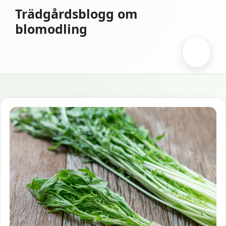
Hoppa
Trädgårdsblogg om
till
blomodling
innehåll
Meny