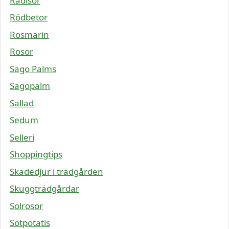
Rädisor
Rödbetor
Rosmarin
Rosor
Sago Palms
Sagopalm
Sallad
Sedum
Selleri
Shoppingtips
Skadedjur i trädgården
Skuggträdgårdar
Solrosor
Sötpotatis