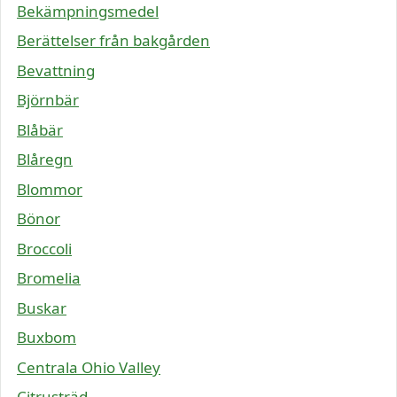
Bekämpningsmedel
Berättelser från bakgården
Bevattning
Björnbär
Blåbär
Blåregn
Blommor
Bönor
Broccoli
Bromelia
Buskar
Buxbom
Centrala Ohio Valley
Citrusträd