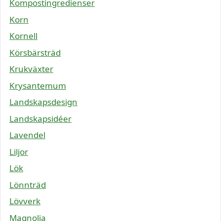
Kompostingredienser
Korn
Kornell
Körsbärsträd
Krukväxter
Krysantemum
Landskapsdesign
Landskapsidéer
Lavendel
Liljor
Lök
Lönnträd
Lövverk
Magnolia