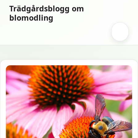
Hoppa
Trädgårdsblogg om
till
blomodling
innehåll
Meny