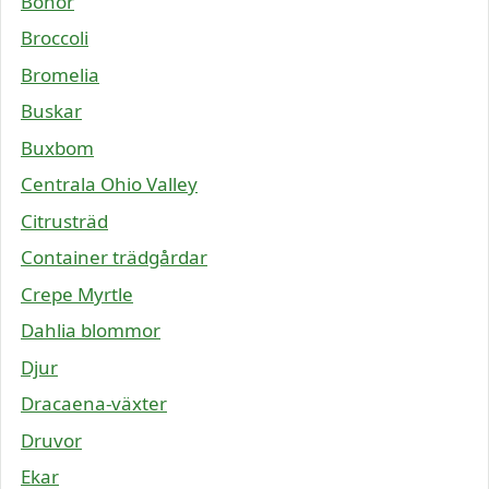
Bönor
Broccoli
Bromelia
Buskar
Buxbom
Centrala Ohio Valley
Citrusträd
Container trädgårdar
Crepe Myrtle
Dahlia blommor
Djur
Dracaena-växter
Druvor
Ekar