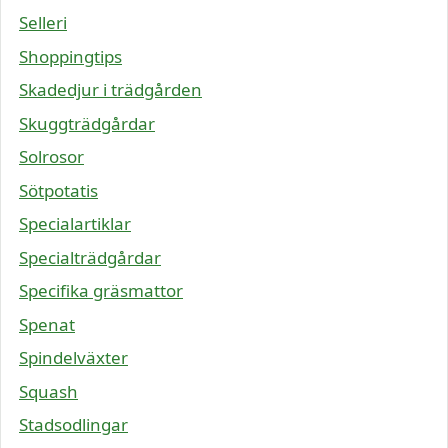
Selleri
Shoppingtips
Skadedjur i trädgården
Skuggträdgårdar
Solrosor
Sötpotatis
Specialartiklar
Specialträdgårdar
Specifika gräsmattor
Spenat
Spindelväxter
Squash
Stadsodlingar