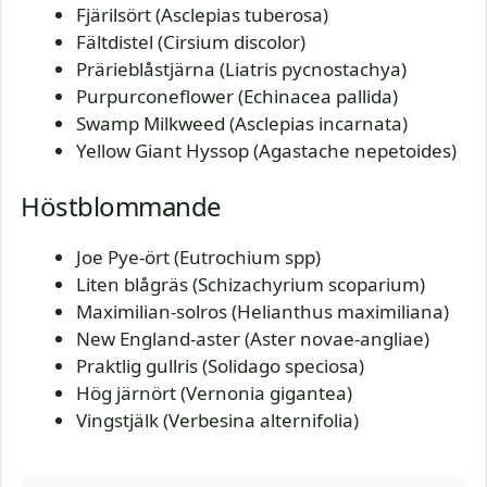
Fjärilsört (Asclepias tuberosa)
Fältdistel (Cirsium discolor)
Prärieblåstjärna (Liatris pycnostachya)
Purpurconeflower (Echinacea pallida)
Swamp Milkweed (Asclepias incarnata)
Yellow Giant Hyssop (Agastache nepetoides)
Höstblommande
Joe Pye-ört (Eutrochium spp)
Liten blågräs (Schizachyrium scoparium)
Maximilian-solros (Helianthus maximiliana)
New England-aster (Aster novae-angliae)
Praktlig gullris (Solidago speciosa)
Hög järnört (Vernonia gigantea)
Vingstjälk (Verbesina alternifolia)