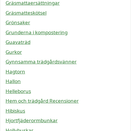
Gräsmattaersättningar
Gräsmatteskötsel
Grönsaker
Grunderna i kompostering
Guavaträd
Gurkor
Gynnsamma trädgårdsvänner
Hagtorn
Hallon
Helleborus
Hem och trädgård Recensioner
Hibiskus
Hjortfjäderormbunkar
Hollybuskar