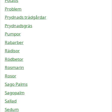
Potatis
Problem
Prydnads trädgårdar
Prydnadsgräs
Pumpor
Rabarber
Rädisor
Rödbetor
Rosmarin
Rosor
Sago Palms
Sagopalm
Sallad
Sedum