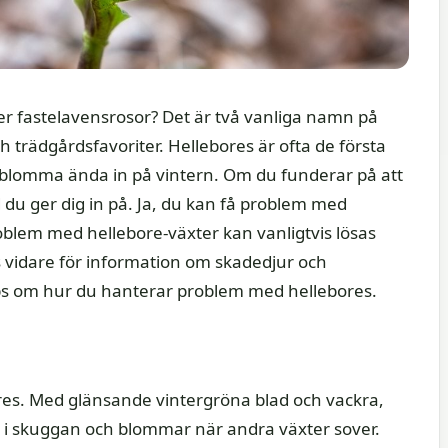
ler fastelavensrosor? Det är två vanliga namn på
 trädgårdsfavoriter. Hellebores är ofta de första
lomma ända in på vintern. Om du funderar på att
d du ger dig in på. Ja, du kan få problem med
roblem med hellebore-växter kan vanligtvis lösas
vidare för information om skadedjur och
ps om hur du hanterar problem med hellebores.
res. Med glänsande vintergröna blad och vackra,
i skuggan och blommar när andra växter sover.