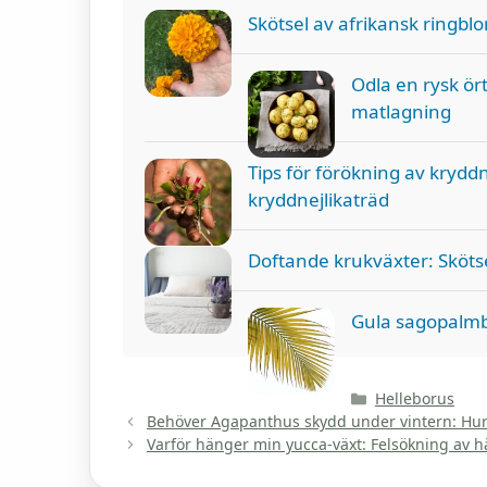
Skötsel av afrikansk ringb
Odla en rysk ör
matlagning
Tips för förökning av krydd
kryddnejlikaträd
Doftande krukväxter: Sköts
Gula sagopalmbla
Kategorier
Helleborus
Behöver Agapanthus skydd under vintern: Hur
Varför hänger min yucca-växt: Felsökning av 