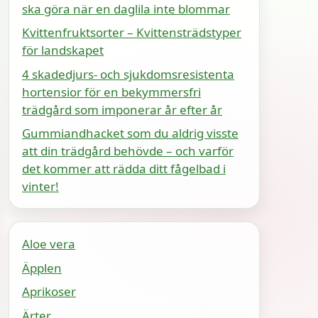
ska göra när en daglila inte blommar
Kvittenfruktsorter – Kvittensträdstyper
för landskapet
4 skadedjurs- och sjukdomsresistenta
hortensior för en bekymmersfri
trädgård som imponerar år efter år
Gummiandhacket som du aldrig visste
att din trädgård behövde – och varför
det kommer att rädda ditt fågelbad i
vinter!
Aloe vera
Äpplen
Aprikoser
Ärter