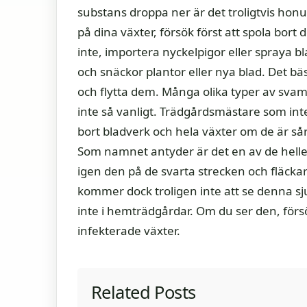
substans droppa ner är det troligtvis hon
på dina växter, försök först att spola bo
inte, importera nyckelpigor eller spraya bl
och snäckor plantor eller nya blad. Det bä
och flytta dem. Många olika typer av svam
inte så vanligt. Trädgårdsmästare som int
bort bladverk och hela växter om de är så
Som namnet antyder är det en av de hel
igen den på de svarta strecken och fläck
kommer dock troligen inte att se denna sj
inte i hemträdgårdar. Om du ser den, förs
infekterade växter.
Related Posts