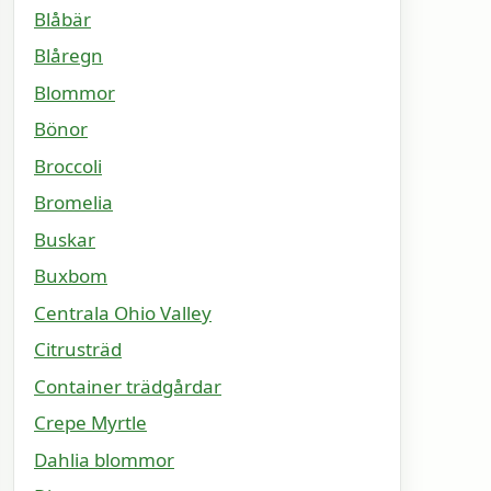
Blåbär
Blåregn
Blommor
Bönor
Broccoli
Bromelia
Buskar
Buxbom
Centrala Ohio Valley
Citrusträd
Container trädgårdar
Crepe Myrtle
Dahlia blommor