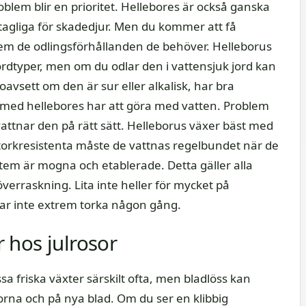
blem blir en prioritet. Hellebores är också ganska
ottagliga för skadedjur. Men du kommer att få
em de odlingsförhållanden de behöver. Helleborus
jordtyper, men om du odlar den i vattensjuk jord kan
 oavsett om den är sur eller alkalisk, har bra
med hellebores har att göra med vatten. Problem
ttnar den på rätt sätt. Helleborus växer bäst med
torkresistenta måste de vattnas regelbundet när de
stem är mogna och etablerade. Detta gäller alla
 överraskning. Lita inte heller för mycket på
rar inte extrem torka någon gång.
 hos julrosor
 friska växter särskilt ofta, men bladlöss kan
orna och på nya blad. Om du ser en klibbig