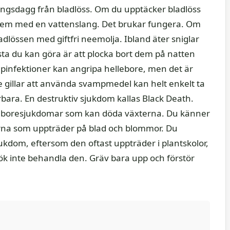
ungsdagg från bladlöss. Om du upptäcker bladlöss
rt dem med en vattenslang. Det brukar fungera. Om
adlössen med giftfri neemolja. Ibland äter sniglar
sta du kan göra är att plocka bort dem på natten
pinfektioner kan angripa hellebore, men det är
e gillar att använda svampmedel kan helt enkelt ta
rbara. En destruktiv sjukdom kallas Black Death.
leboresjukdomar som kan döda växterna. Du känner
arna som uppträder på blad och blommor. Du
ukdom, eftersom den oftast uppträder i plantskolor,
ök inte behandla den. Gräv bara upp och förstör