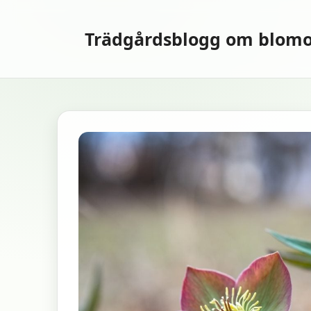
Hoppa
till
Trädgårdsblogg om blomo
innehåll