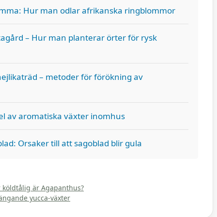
lomma: Hur man odlar afrikanska ringblommor
tagård – Hur man planterar örter för rysk
nejlikaträd – metoder för förökning av
el av aromatiska växter inomhus
d: Orsaker till att sagoblad blir gula
 köldtålig är Agapanthus?
hängande yucca-växter