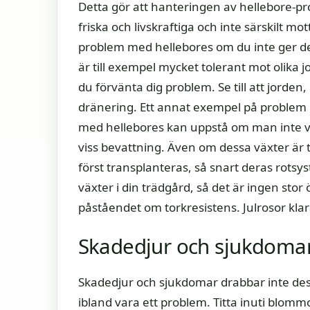
Detta gör att hanteringen av hellebore-pro
friska och livskraftiga och inte särskilt m
problem med hellebores om du inte ger d
är till exempel mycket tolerant mot olika 
du förvänta dig problem. Se till att jorden,
dränering. Ett annat exempel på problem 
med hellebores kan uppstå om man inte va
viss bevattning. Även om dessa växter är 
först transplanteras, så snart deras rotsy
växter i din trädgård, så det är ingen stor
påståendet om torkresistens. Julrosor kla
Skadedjur och sjukdomar
Skadedjur och sjukdomar drabbar inte dessa
ibland vara ett problem. Titta inuti blomm