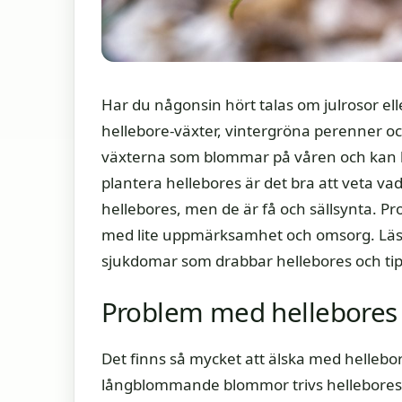
Har du någonsin hört talas om julrosor el
hellebore-växter, vintergröna perenner och
växterna som blommar på våren och kan b
plantera hellebores är det bra att veta va
hellebores, men de är få och sällsynta. P
med lite uppmärksamhet och omsorg. Läs 
sjukdomar som drabbar hellebores och ti
Problem med hellebores
Det finns så mycket att älska med hellebo
långblommande blommor trivs hellebores 