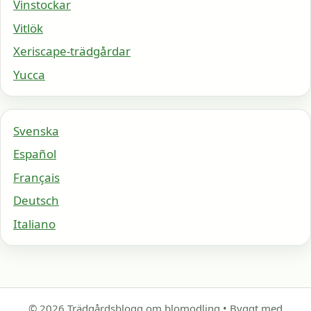
Vinstockar
Vitlök
Xeriscape-trädgårdar
Yucca
Svenska
Español
Français
Deutsch
Italiano
© 2026 Trädgårdsblogg om blomodling
• Byggt med