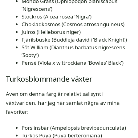
Mondo Grass (Ophiopogon planiscapus
’Nigrescens’)
Stockros (Alcea rosea ’Nigra’)
Chokladkosmos (Cosmos atrosanguineus)
Julros (Helleborus niger)
Fjärilsbuske (Buddleja davidii ’Black Knight’)
Söt William (Dianthus barbatus nigrescens
’Sooty’)
Pensé (Viola x wittrockiana ’Bowles’ Black’)
Turkosblommande växter
Även om denna färg är relativt sällsynt i
växtvärlden, har jag här samlat några av mina
favoriter:
Porslinsbär (Ampelopsis brevipedunculata)
Turkos Puya (Puya berteroniana)