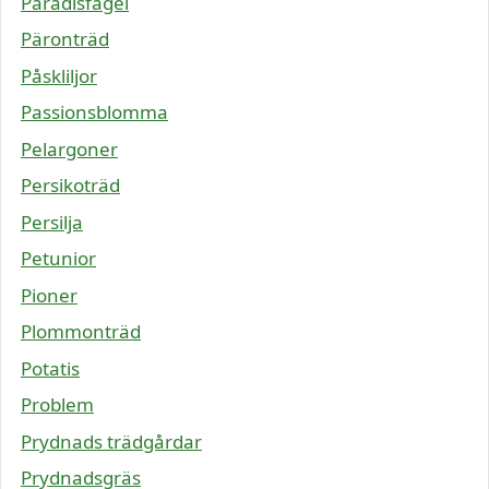
Paradisfågel
Päronträd
Påskliljor
Passionsblomma
Pelargoner
Persikoträd
Persilja
Petunior
Pioner
Plommonträd
Potatis
Problem
Prydnads trädgårdar
Prydnadsgräs