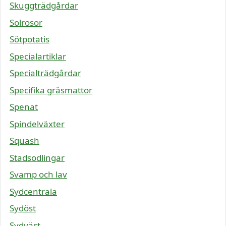
Skuggträdgårdar
Solrosor
Sötpotatis
Specialartiklar
Specialträdgårdar
Specifika gräsmattor
Spenat
Spindelväxter
Squash
Stadsodlingar
Svamp och lav
Sydcentrala
Sydöst
Sydväst