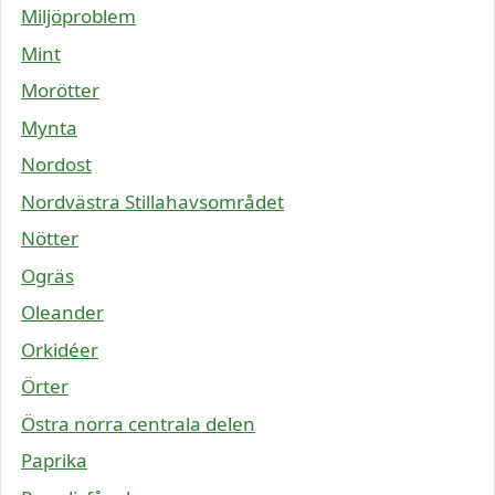
Miljöproblem
Mint
Morötter
Mynta
Nordost
Nordvästra Stillahavsområdet
Nötter
Ogräs
Oleander
Orkidéer
Örter
Östra norra centrala delen
Paprika