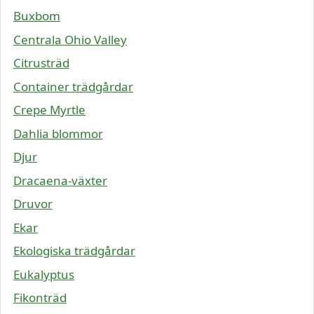
Buxbom
Centrala Ohio Valley
Citrusträd
Container trädgårdar
Crepe Myrtle
Dahlia blommor
Djur
Dracaena-växter
Druvor
Ekar
Ekologiska trädgårdar
Eukalyptus
Fikonträd