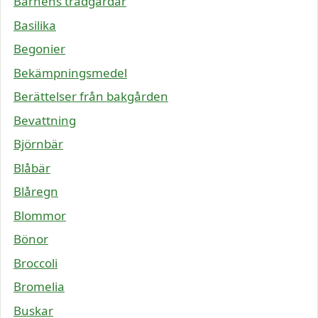
Barnens trädgårdar
Basilika
Begonier
Bekämpningsmedel
Berättelser från bakgården
Bevattning
Björnbär
Blåbär
Blåregn
Blommor
Bönor
Broccoli
Bromelia
Buskar