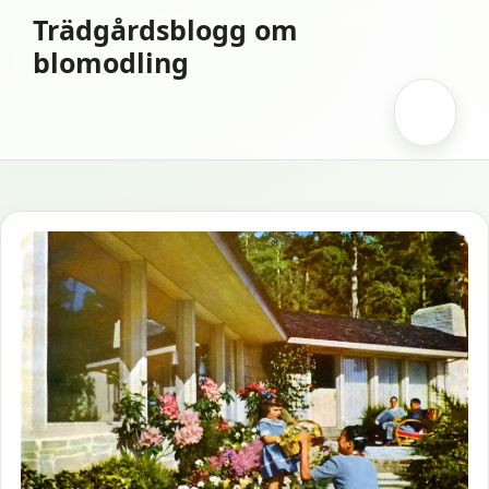
Hoppa
Trädgårdsblogg om
till
blomodling
innehåll
Meny