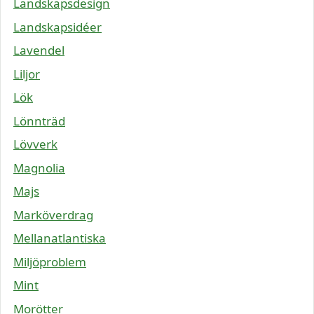
Landskapsdesign
Landskapsidéer
Lavendel
Liljor
Lök
Lönnträd
Lövverk
Magnolia
Majs
Marköverdrag
Mellanatlantiska
Miljöproblem
Mint
Morötter