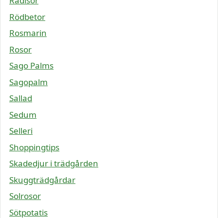
Rädisor
Rödbetor
Rosmarin
Rosor
Sago Palms
Sagopalm
Sallad
Sedum
Selleri
Shoppingtips
Skadedjur i trädgården
Skuggträdgårdar
Solrosor
Sötpotatis