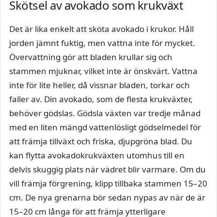
Skötsel av avokado som krukväxt
Det är lika enkelt att sköta avokado i krukor. Håll
jorden jämnt fuktig, men vattna inte för mycket.
Övervattning gör att bladen krullar sig och
stammen mjuknar, vilket inte är önskvärt. Vattna
inte för lite heller, då vissnar bladen, torkar och
faller av. Din avokado, som de flesta krukväxter,
behöver gödslas. Gödsla växten var tredje månad
med en liten mängd vattenlösligt gödselmedel för
att främja tillväxt och friska, djupgröna blad. Du
kan flytta avokadokrukväxten utomhus till en
delvis skuggig plats när vädret blir varmare. Om du
vill främja förgrening, klipp tillbaka stammen 15–20
cm. De nya grenarna bör sedan nypas av när de är
15–20 cm långa för att främja ytterligare