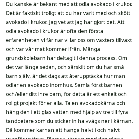
Du kanske är bekant med att odla avokado i krukor.
Det är faktiskt troligt att du har varit med och skött
avokado i krukor. Jag vet att jag har gjort det. Att
odla avokado i krukor är ofta den första
erfarenheten vi får när vi lär oss om växters tillväxt
och var vår mat kommer ifrån. Många
grundskolebarn har deltagit i denna process. Om
det var länge sedan, och särskilt om du har små
barn själv, är det dags att återupptäcka hur man
odlar en avokado inomhus. Samla först barnen
och/eller ditt inre barn, för detta är ett enkelt och
roligt projekt för er alla. Ta en avokadokärna och
häng den i ett glas vatten med hjälp av tre till fyra
tandpetare som du sticker in halvvägs ner i kärnan.
Då kommer kärnan att hänga halvt i och halvt
utanför vattnet. Placera kärnan med den platta