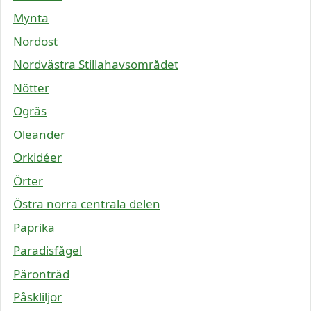
Mynta
Nordost
Nordvästra Stillahavsområdet
Nötter
Ogräs
Oleander
Orkidéer
Örter
Östra norra centrala delen
Paprika
Paradisfågel
Päronträd
Påskliljor