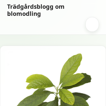
Hoppa
Trädgårdsblogg om
till
blomodling
innehåll
Meny