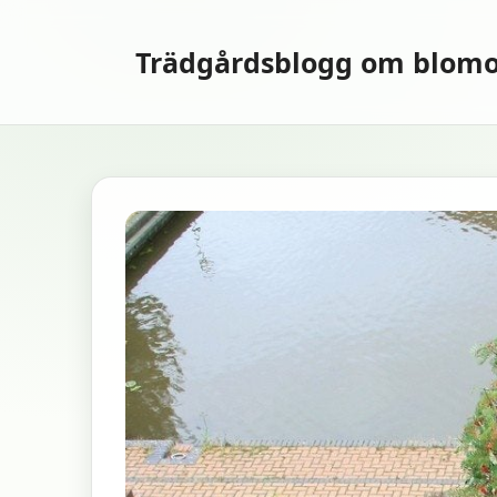
Hoppa
till
Trädgårdsblogg om blomo
innehåll