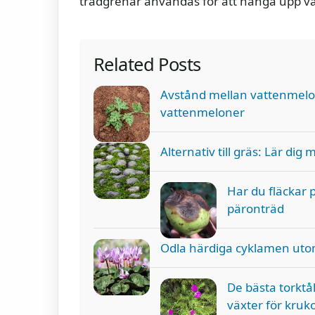
trädgrenar användas för att hänga upp väx
Related Posts
Avstånd mellan vattenmelo
vattenmeloner
Alternativ till gräs: Lär dig 
Har du fläckar 
päronträd
Odla härdiga cyklamen utom
De bästa torktål
växter för kruk