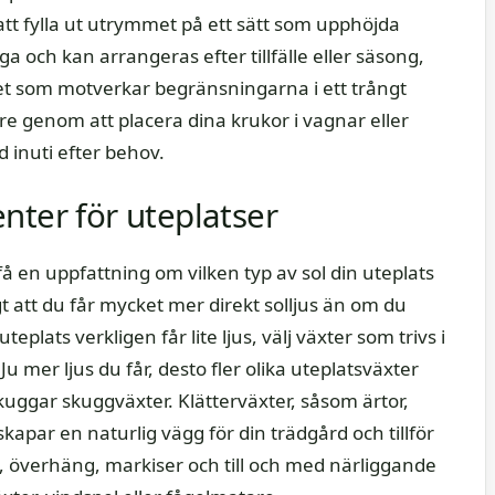
 att fylla ut utrymmet på ett sätt som upphöjda
ga och kan arrangeras efter tillfälle eller säsong,
ilitet som motverkar begränsningarna i ett trångt
re genom att placera dina krukor i vagnar eller
d inuti efter behov.
nter för uteplatser
 få en uppfattning om vilken typ av sol din uteplats
igt att du får mycket mer direkt solljus än om du
plats verkligen får lite ljus, välj växter som trivs i
 mer ljus du får, desto fler olika uteplatsväxter
kuggar skuggväxter. Klätterväxter, såsom ärtor,
skapar en naturlig vägg för din trädgård och tillför
t, överhäng, markiser och till och med närliggande