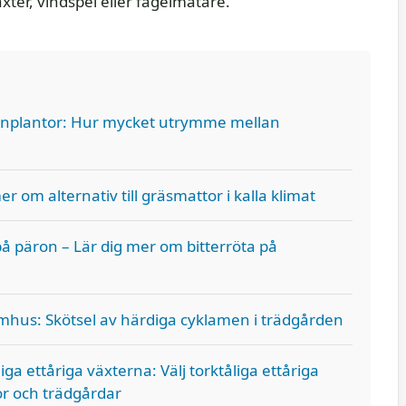
ter, vindspel eller fågelmatare.
nplantor: Hur mycket utrymme mellan
mer om alternativ till gräsmattor i kalla klimat
på päron – Lär dig mer om bitterröta på
hus: Skötsel av härdiga cyklamen i trädgården
iga ettåriga växterna: Välj torktåliga ettåriga
or och trädgårdar