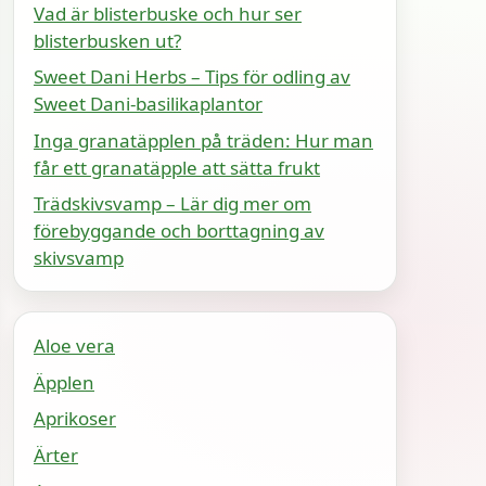
Vad är blisterbuske och hur ser
blisterbusken ut?
Sweet Dani Herbs – Tips för odling av
Sweet Dani-basilikaplantor
Inga granatäpplen på träden: Hur man
får ett granatäpple att sätta frukt
Trädskivsvamp – Lär dig mer om
förebyggande och borttagning av
skivsvamp
Aloe vera
Äpplen
Aprikoser
Ärter