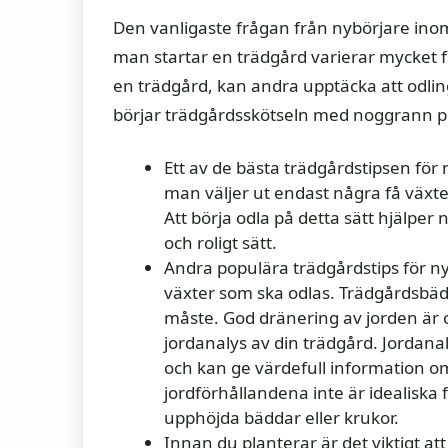
Den vanligaste frågan från nybörjare in
man startar en trädgård varierar mycket frå
en trädgård, kan andra upptäcka att odling 
börjar trädgårdsskötseln med noggrann p
Ett av de bästa trädgårdstipsen för 
man väljer ut endast några få växte
Att börja odla på detta sätt hjälper
och roligt sätt.
Andra populära trädgårdstips för ny
växter som ska odlas. Trädgårdsbädd
måste. God dränering av jorden är oc
jordanalys av din trädgård. Jordan
och kan ge värdefull information 
jordförhållandena inte är idealiska 
upphöjda bäddar eller krukor.
Innan du planterar är det viktigt at