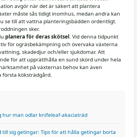
ation avgör när det är säkert att plantera
växter måste sås tidigt inomhus, medan andra kan
u se till att vattna planteringsbädden ordentligt.
groddningen sker.
du
planera för deras skötsel
. Vid denna tidpunkt
ativ för ogräsbekämpning och övervaka växterna
evattning, skadedjur och/eller sjukdomar. Att
de för att upprätthålla en sund skörd under hela
ärksamhet på växternas behov kan även
ra första köksträdgård.
ig hur man odlar knifeleaf-akaciaträd
till sig getingar: Tips för att hålla getingar borta