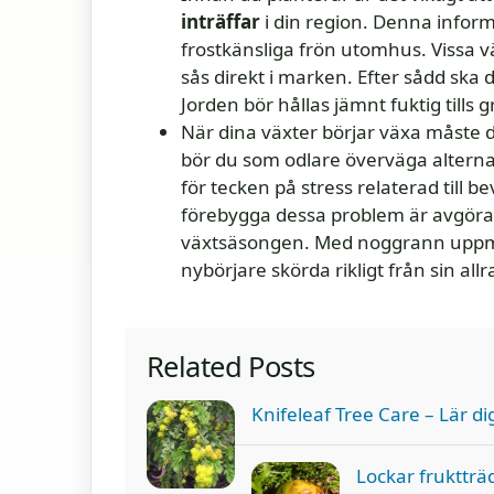
inträffar
i din region. Denna inform
frostkänsliga frön utomhus. Vissa 
sås direkt i marken. Efter sådd ska d
Jorden bör hållas jämnt fuktig tills 
När dina växter börjar växa måste 
bör du som odlare överväga altern
för tecken på stress relaterad till b
förebygga dessa problem är avgöran
växtsäsongen. Med noggrann uppm
nybörjare skörda rikligt från sin all
Related Posts
Knifeleaf Tree Care – Lär d
Lockar fruktträd 