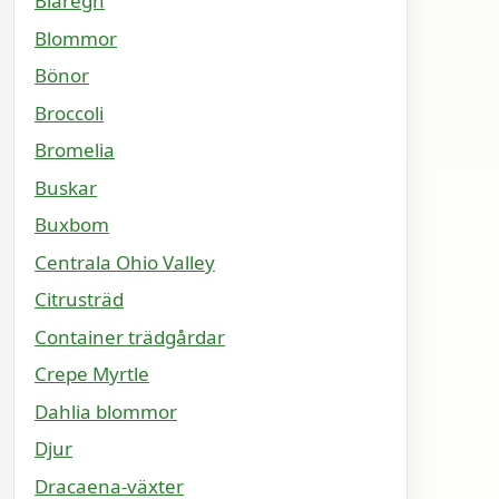
Blåregn
Blommor
Bönor
Broccoli
Bromelia
Buskar
Buxbom
Centrala Ohio Valley
Citrusträd
Container trädgårdar
Crepe Myrtle
Dahlia blommor
Djur
Dracaena-växter