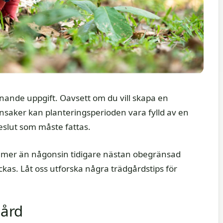
nnande uppgift. Oavsett om du vill skapa en
önsaker kan planteringsperioden vara fylld av en
slut som måste fattas.
l mer än någonsin tidigare nästan obegränsad
lyckas. Låt oss utforska några trädgårdstips för
gård