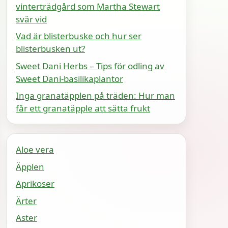
vinterträdgård som Martha Stewart
svär vid
Vad är blisterbuske och hur ser
blisterbusken ut?
Sweet Dani Herbs – Tips för odling av
Sweet Dani-basilikaplantor
Inga granatäpplen på träden: Hur man
får ett granatäpple att sätta frukt
Aloe vera
Äpplen
Aprikoser
Ärter
Aster