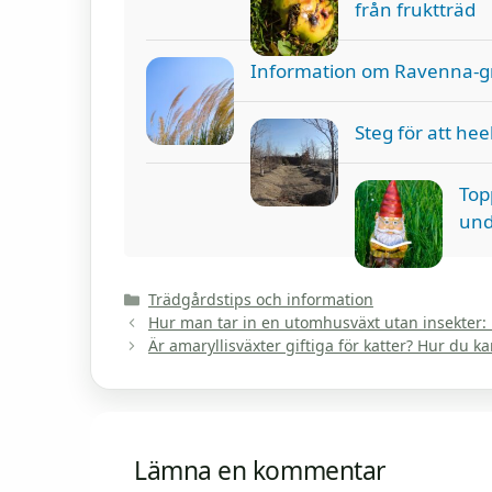
från fruktträd
Information om Ravenna-grä
Steg för att hee
Top
und
Kategorier
Trädgårdstips och information
Hur man tar in en utomhusväxt utan insekter: En
Är amaryllisväxter giftiga för katter? Hur du k
Lämna en kommentar