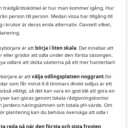
om trädgårdsskötsel är hur man kommer igång. Hur
n person till person. Medan vissa har tillgång till
i krukor är deras enda alternativ. Oavsett vilket,
lanering.
nybörjare är att
börja i liten skala
. Det innebär att
r eller grödor att odla under den första säsongen.
 nya odlare att sköta växterna på ett mer hanterbart
börjare är att
välja odlingsplatsen noggrant
.för
ar som får minst 6-8 timmars direkt solljus är ett
kså viktigt, så det kan vara en god idé att göra en
alyser kan göras genom lokala rådgivningskontor
om jordens näringsämnen och totala pH-värde. Om
för plantering kan du behöva överväga att odla i
t
ta reda på när den första och sista frosten