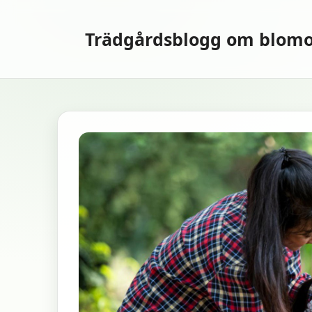
Hoppa
till
Trädgårdsblogg om blomo
innehåll