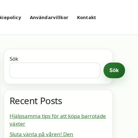
kiepolicy
Användarvillkor
Kontakt
Sök
Sök
Recent Posts
Hjälpsamma tips för att köpa barrotade
växter
Sluta vänta på våren! Den