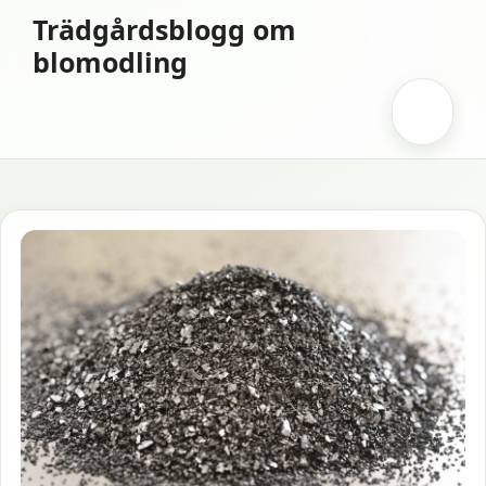
Hoppa
Trädgårdsblogg om
till
blomodling
innehåll
Meny