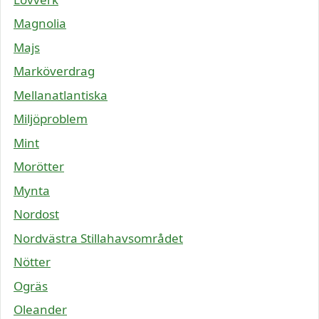
Magnolia
Majs
Marköverdrag
Mellanatlantiska
Miljöproblem
Mint
Morötter
Mynta
Nordost
Nordvästra Stillahavsområdet
Nötter
Ogräs
Oleander