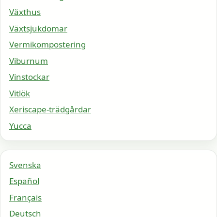
Växthus
Växtsjukdomar
Vermikompostering
Viburnum
Vinstockar
Vitlök
Xeriscape-trädgårdar
Yucca
Svenska
Español
Français
Deutsch