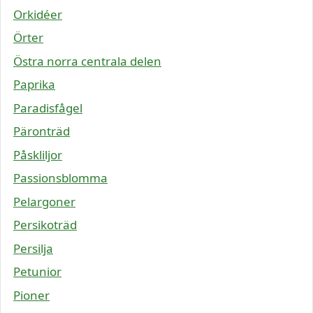
Orkidéer
Örter
Östra norra centrala delen
Paprika
Paradisfågel
Päronträd
Påskliljor
Passionsblomma
Pelargoner
Persikoträd
Persilja
Petunior
Pioner