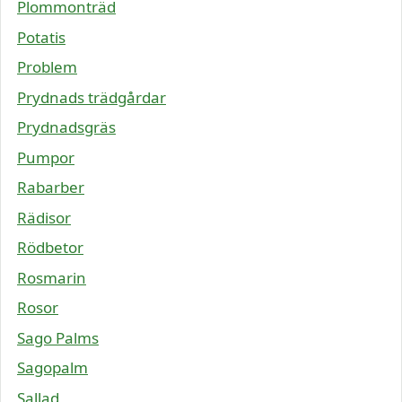
Plommonträd
Potatis
Problem
Prydnads trädgårdar
Prydnadsgräs
Pumpor
Rabarber
Rädisor
Rödbetor
Rosmarin
Rosor
Sago Palms
Sagopalm
Sallad