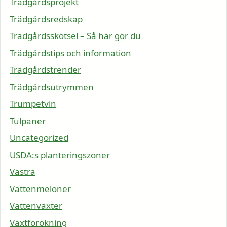
Trädgårdsprojekt
Trädgårdsredskap
Trädgårdsskötsel – Så här gör du
Trädgårdstips och information
Trädgårdstrender
Trädgårdsutrymmen
Trumpetvin
Tulpaner
Uncategorized
USDA:s planteringszoner
Västra
Vattenmeloner
Vattenväxter
Växtförökning