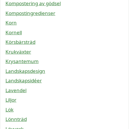
Kompostering av gödsel
Kompostingredienser
Korn
Kornell
Körsbärsträd
Krukväxter
Krysantemum
Landskapsdesign
Landskapsidéer
Lavendel
Liljor
Lök
Lönnträd
Lövverk