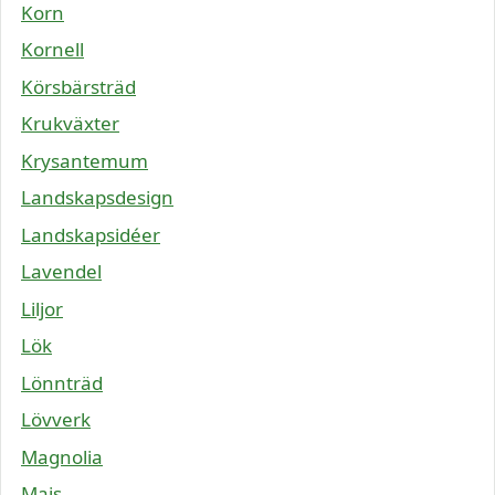
Korn
Kornell
Körsbärsträd
Krukväxter
Krysantemum
Landskapsdesign
Landskapsidéer
Lavendel
Liljor
Lök
Lönnträd
Lövverk
Magnolia
Majs