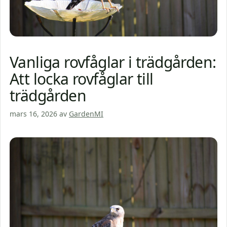
Vanliga rovfåglar i trädgården:
Att locka rovfåglar till
trädgården
mars 16, 2026
av
GardenMI