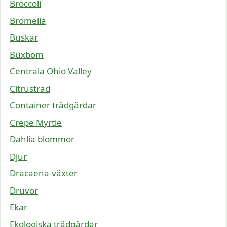
Broccoli
Bromelia
Buskar
Buxbom
Centrala Ohio Valley
Citrusträd
Container trädgårdar
Crepe Myrtle
Dahlia blommor
Djur
Dracaena-växter
Druvor
Ekar
Ekologiska trädgårdar