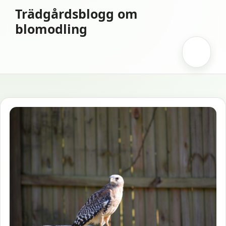
Hoppa
Trädgårdsblogg om
till
blomodling
innehåll
Meny