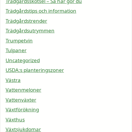
Trädgårdsskötsel – Så här gör du
Trädgårdstips och information
Trädgårdstrender
Trädgårdsutrymmen
Trumpetvin
Tulpaner
Uncategorized
USDA:s planteringszoner
Västra
Vattenmeloner
Vattenväxter
Växtförökning
Växthus
Växtsjukdomar