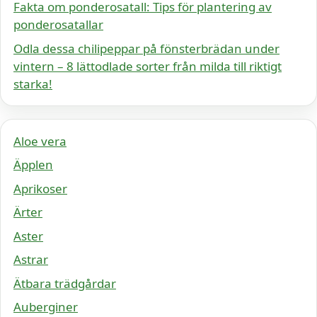
Fakta om ponderosatall: Tips för plantering av
ponderosatallar
Odla dessa chilipeppar på fönsterbrädan under
vintern – 8 lättodlade sorter från milda till riktigt
starka!
Aloe vera
Äpplen
Aprikoser
Ärter
Aster
Astrar
Ätbara trädgårdar
Auberginer