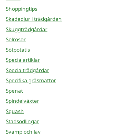
Shoppingtips
Skadedjur i trädgården
Skuggträdgårdar
Solrosor
Sötpotatis
Specialartiklar
Specialträdgårdar
Specifika gräsmattor
Spenat
Spindelväxter
Squash
Stadsodlingar
Svamp och lav