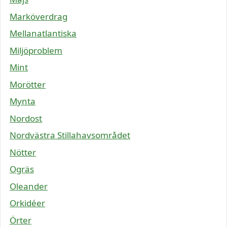
Marköverdrag
Mellanatlantiska
Miljöproblem
Mint
Morötter
Mynta
Nordost
Nordvästra Stillahavsområdet
Nötter
Ogräs
Oleander
Orkidéer
Örter